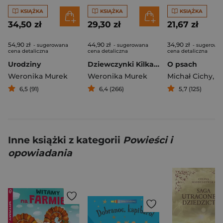
KSIĄŻKA
KSIĄŻKA
KSIĄŻKA
34,50 zł
29,30 zł
21,67 zł
54,90 zł
44,90 zł
34,90 zł
- sugerowana
- sugerowana
- sugerowa
cena detaliczna
cena detaliczna
cena detaliczna
Urodziny
Dziewczynki Kilka esejów o stawaniu się
O psach
Weronika Murek
Weronika Murek
Michał Cichy
,
Wioletta 
6,5 (91)
6,4 (266)
5,7 (125)
Inne książki z kategorii
Powieści i
opowiadania