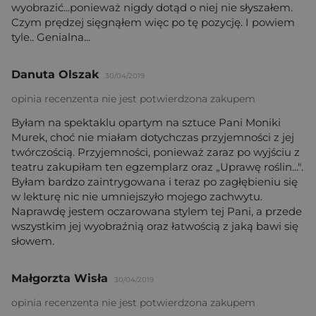
wyobrazić...ponieważ nigdy dotąd o niej nie słyszałem.
Czym prędzej sięgnąłem więc po tę pozycję. I powiem
tyle.. Genialna...
Danuta Olszak
30/04/2019
opinia recenzenta nie jest potwierdzona zakupem
Byłam na spektaklu opartym na sztuce Pani Moniki
Murek, choć nie miałam dotychczas przyjemności z jej
twórczością. Przyjemności, ponieważ zaraz po wyjściu z
teatru zakupiłam ten egzemplarz oraz „Uprawę roślin...".
Byłam bardzo zaintrygowana i teraz po zagłębieniu się
w lekturę nic nie umniejszyło mojego zachwytu.
Naprawdę jestem oczarowana stylem tej Pani, a przede
wszystkim jej wyobraźnią oraz łatwością z jaką bawi się
słowem.
Małgorzta Wisła
30/04/2019
opinia recenzenta nie jest potwierdzona zakupem