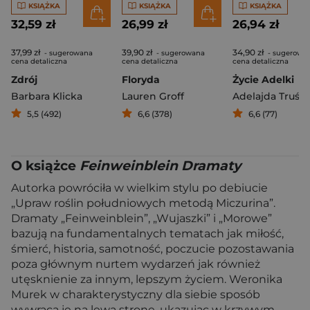
KSIĄŻKA
KSIĄŻKA
KSIĄŻKA
32,59 zł
26,99 zł
26,94 zł
37,99 zł
39,90 zł
34,90 zł
- sugerowana
- sugerowana
- sugerowa
cena detaliczna
cena detaliczna
cena detaliczna
Zdrój
Floryda
Życie Adelki
Barbara Klicka
Lauren Groff
Adelajda Truśc
5,5 (492)
6,6 (378)
6,6 (77)
O książce
Feinweinblein Dramaty
Autorka powróciła w wielkim stylu po debiucie
„Upraw roślin południowych metodą Miczurina”.
Dramaty „Feinweinblein”, „Wujaszki” i „Morowe”
bazują na fundamentalnych tematach jak miłość,
śmierć, historia, samotność, poczucie pozostawania
poza głównym nurtem wydarzeń jak również
utęsknienie za innym, lepszym życiem. Weronika
Murek w charakterystyczny dla siebie sposób
wywraca je na lewą stronę, ukazując w krzywym