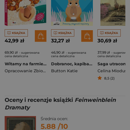
KSIĄŻKA
KSIĄŻKA
KSIĄŻKA
42,99 zł
32,27 zł
30,69 zł
69,90 zł
46,90 zł
37,99 zł
- sugerowana
- sugerowana
- sugerowan
cena detaliczna
cena detaliczna
cena detaliczna
Witamy na farmie. Zwierzęta pop-up. Książka dźwiękowa
Dobranoc, kapibaro!
Opracowanie Zbiorowe
Button Katie
8,5 (2)
Oceny i recenzje książki
Feinweinblein
Dramaty
Średnia ocen:
5.88
/10