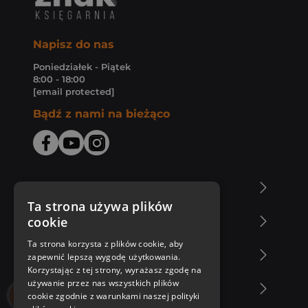
Napisz do nas
Poniedziałek - Piątek
8:00 - 18:00
[email protected]
Bądź z nami na bieżąco
O Księgarni Znak
Ta strona używa plików
cookie
Zakupy u nas
Ta strona korzysta z plików cookie, aby
Nasza oferta
zapewnić lepszą wygodę użytkowania.
Korzystając z tej strony, wyrażasz zgodę na
używanie przez nas wszystkich plików
Nasi autorzy
cookie zgodnie z warunkami naszej polityki