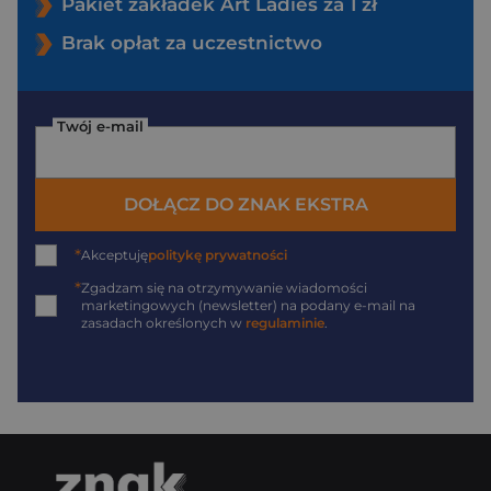
Pakiet zakładek Art Ladies za 1 zł
Brak opłat za uczestnictwo
Twój e-mail
DOŁĄCZ DO ZNAK EKSTRA
*
Akceptuję
politykę prywatności
*
Zgadzam się na otrzymywanie wiadomości
marketingowych (newsletter) na podany
e-mail
na
zasadach określonych w
regulaminie
.