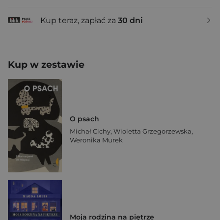
Kup teraz, zapłać za
30 dni
Kup w zestawie
O psach
Michał Cichy
,
Wioletta Grzegorzewska
,
Weronika Murek
Moja rodzina na piętrze