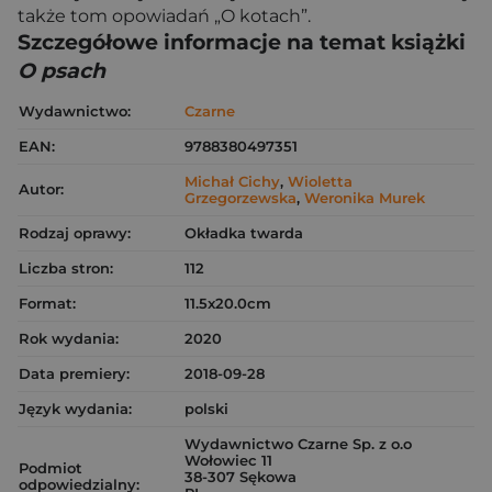
także tom opowiadań „O kotach”.
Szczegółowe informacje na temat książki
O psach
Wydawnictwo:
Czarne
EAN:
9788380497351
Michał Cichy
,
Wioletta
Autor:
Grzegorzewska
,
Weronika Murek
Rodzaj oprawy:
Okładka twarda
Liczba stron:
112
Format:
11.5x20.0cm
Rok wydania:
2020
Data premiery:
2018-09-28
Język wydania:
polski
Wydawnictwo Czarne Sp. z o.o
Wołowiec 11
Podmiot
38-307 Sękowa
odpowiedzialny: