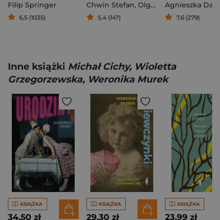
Filip Springer
Chwin Stefan
,
Olga Drenda
Agnieszka Dau
,
Paziński 
6,5 (1035)
5,4 (147)
7,6 (279)
Inne książki
Michał Cichy, Wioletta
Grzegorzewska, Weronika Murek
KSIĄŻKA
KSIĄŻKA
KSIĄŻKA
34,50 zł
29,30 zł
23,99 zł