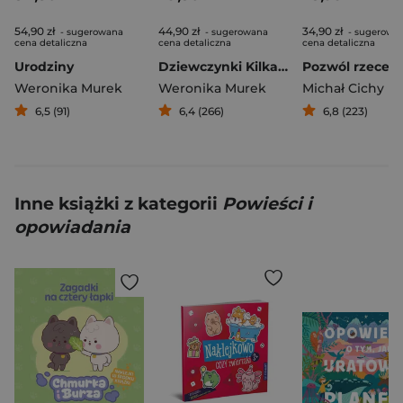
54,90 zł
44,90 zł
34,90 zł
- sugerowana
- sugerowana
- sugerowa
cena detaliczna
cena detaliczna
cena detaliczna
Urodziny
Dziewczynki Kilka esejów o stawaniu się
Weronika Murek
Weronika Murek
Michał Cichy
6,5 (91)
6,4 (266)
6,8 (223)
Inne książki z kategorii
Powieści i
opowiadania