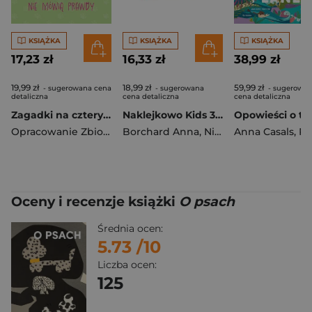
KSIĄŻKA
KSIĄŻKA
KSIĄŻKA
17,23 zł
16,33 zł
38,99 zł
19,99 zł
18,99 zł
59,99 zł
- sugerowana cena
- sugerowana
- sugerowa
detaliczna
cena detaliczna
cena detaliczna
Zagadki na cztery łapki. Tom 3. Chmurka i Burza nie mówią prawdy
Naklejkowo Kids 3 + Cozy zwierzaki
Opracowanie Zbiorowe
Borchard Anna
,
Niewielska Monika
Anna Casals
,
Paolo
Oceny i recenzje książki
O psach
Średnia ocen:
5.73
/10
Liczba ocen:
125