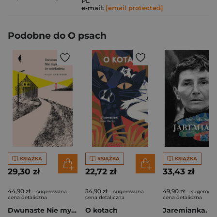
PL
e-mail:
[email protected]
Podobne do O psach
KSIĄŻKA
KSIĄŻKA
KSIĄŻKA
29,30 zł
22,72 zł
33,43 zł
44,90 zł
34,90 zł
49,90 zł
- sugerowana
- sugerowana
- sugerowa
cena detaliczna
cena detaliczna
cena detaliczna
Dwunaste Nie myśl że uciekniesz
O kotach