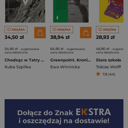
KSIĄŻKA
KSIĄŻKA
KSIĄŻKA
34,50 zł
38,94 zł
28,93 zł
54,90 zł
64,90 zł
46,90 zł
- sugerowana
- sugerowana
- sugerowa
cena detaliczna
cena detaliczna
cena detaliczna
Chodząc w Tatry wyd. 2
Greenpoint. Kroniki Małej Polski wyd. 2
Stara szkoła
Kuba Szpilka
Ewa Winnicka
Tobias Wolff
7,8 (44)
Dołącz do
Znak
i oszczędzaj na dostawie!