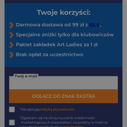
Twoje korzyści:
Darmowa dostawa od 99 zł z
Specjalne zniżki tylko dla klubowiczów
Pakiet zakładek Art Ladies za 1 zł
Brak opłat za uczestnictwo
Twój e-mail
DOŁĄCZ DO ZNAK EKSTRA
*
Akceptuję
politykę prywatności
*
Zgadzam się na otrzymywanie wiadomości
marketingowych (newsletter) na podany
e-mail
na
zasadach określonych w
regulaminie
.