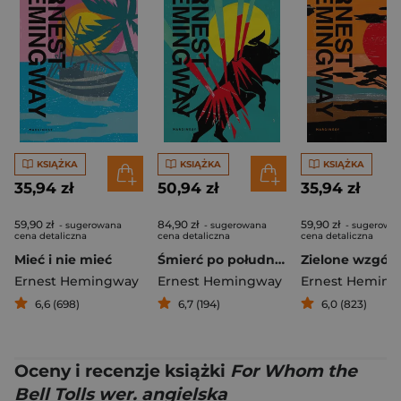
KSIĄŻKA
KSIĄŻKA
KSIĄŻKA
35,94 zł
50,94 zł
35,94 zł
59,90 zł
84,90 zł
59,90 zł
- sugerowana
- sugerowana
- sugerowa
cena detaliczna
cena detaliczna
cena detaliczna
Mieć i nie mieć
Śmierć po południu
Ernest Hemingway
Ernest Hemingway
Ernest Hemin
6,6 (698)
6,7 (194)
6,0 (823)
Oceny i recenzje książki
For Whom the
Bell Tolls wer. angielska