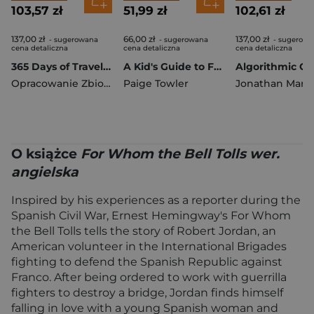
103,57 zł
51,99 zł
102,61 zł
137,00 zł
66,00 zł
137,00 zł
- sugerowana
- sugerowana
- sugerowa
cena detaliczna
cena detaliczna
cena detaliczna
365 Days of Travel. Lonely Planet
A Kid's Guide to France. Lonely Planet Kids
Opracowanie Zbiorowe
Paige Towler
O książce
For Whom the Bell Tolls wer.
angielska
Inspired by his experiences as a reporter during the
Spanish Civil War, Ernest Hemingway's For Whom
the Bell Tolls tells the story of Robert Jordan, an
American volunteer in the International Brigades
fighting to defend the Spanish Republic against
Franco. After being ordered to work with guerrilla
fighters to destroy a bridge, Jordan finds himself
falling in love with a young Spanish woman and