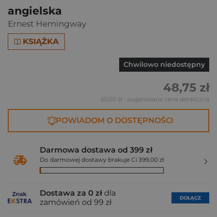
angielska
Ernest Hemingway
KSIĄŻKA
Chwilowo niedostępny
48,75 zł
65,00 zł
- sugerowana cena detaliczna
POWIADOM O DOSTĘPNOŚCI
Darmowa dostawa od 399 zł
Do darmowej dostawy brakuje Ci 399,00 zł
Dostawa za 0 zł
dla
DOŁĄCZ
zamówień od 99 zł