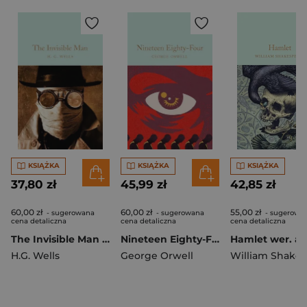
KSIĄŻKA
KSIĄŻKA
KSIĄŻKA
37,80 zł
45,99 zł
42,85 zł
60,00 zł
60,00 zł
55,00 zł
- sugerowana
- sugerowana
- sugerowa
cena detaliczna
cena detaliczna
cena detaliczna
The Invisible Man wer. angielska
Nineteen Eighty-Four wer. angielska
H.G. Wells
George Orwell