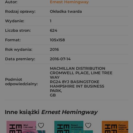
Autor:
Ernest Hemingway
Rodzaj oprawy:
Okładka twarda
Wydanie:
1
Liczba stron:
624
Format:
105x158
Rok wydania:
2016
Data premiery:
2016-07-14
MACMILLAN DISTRIBUTION
CROMWELL PLACE, LIME TREE
WAY
Podmiot
RG24 8YJ BASINGSTOKE
odpowiedzialny:
HAMPSHIRE INT BUSINESS
PARK,
GB
Inne książki
Ernest Hemingway