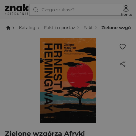
Czego szukasz?
Konto
Katalog
Fakt i reportaż
Fakt
Zielone wzgórza
Zielone wzgórza Afryki