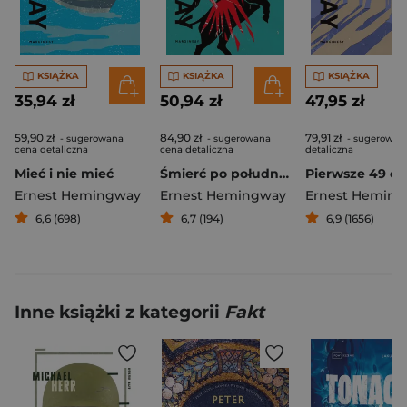
KSIĄŻKA
KSIĄŻKA
KSIĄŻKA
35,94 zł
50,94 zł
47,95 zł
59,90 zł
84,90 zł
79,91 zł
- sugerowana
- sugerowana
- sugerowan
cena detaliczna
cena detaliczna
detaliczna
Mieć i nie mieć
Śmierć po południu
Ernest Hemingway
Ernest Hemingway
Ernest Hemin
6,6 (698)
6,7 (194)
6,9 (1656)
Inne książki z kategorii
Fakt