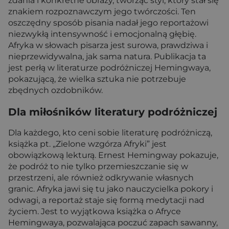
zdania i konkretne obrazy, tworząc styl, który stał się
znakiem rozpoznawczym jego twórczości. Ten
oszczędny sposób pisania nadał jego reportażowi
niezwykłą intensywność i emocjonalną głębię.
Afryka w słowach pisarza jest surowa, prawdziwa i
nieprzewidywalna, jak sama natura. Publikacja ta
jest perłą w literaturze podróżniczej Hemingwaya,
pokazującą, że wielka sztuka nie potrzebuje
zbędnych ozdobników.
Dla miłośników literatury podróżniczej
Dla każdego, kto ceni sobie literaturę podróżniczą,
książka pt. „Zielone wzgórza Afryki” jest
obowiązkową lekturą. Ernest Hemingway pokazuje,
że podróż to nie tylko przemieszczanie się w
przestrzeni, ale również odkrywanie własnych
granic. Afryka jawi się tu jako nauczycielka pokory i
odwagi, a reportaż staje się formą medytacji nad
życiem. Jest to wyjątkowa książka o Afryce
Hemingwaya, pozwalająca poczuć zapach sawanny,