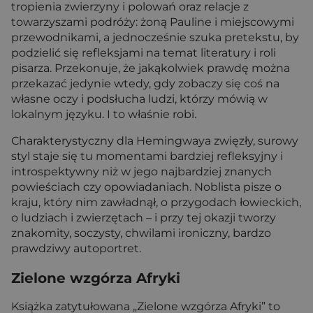
tropienia zwierzyny i polowań oraz relacje z
towarzyszami podróży: żoną Pauline i miejscowymi
przewodnikami, a jednocześnie szuka pretekstu, by
podzielić się refleksjami na temat literatury i roli
pisarza. Przekonuje, że jakąkolwiek prawdę można
przekazać jedynie wtedy, gdy zobaczy się coś na
własne oczy i podsłucha ludzi, którzy mówią w
lokalnym języku. I to właśnie robi.
Charakterystyczny dla Hemingwaya zwięzły, surowy
styl staje się tu momentami bardziej refleksyjny i
introspektywny niż w jego najbardziej znanych
powieściach czy opowiadaniach. Noblista pisze o
kraju, który nim zawładnął, o przygodach łowieckich,
o ludziach i zwierzętach – i przy tej okazji tworzy
znakomity, soczysty, chwilami ironiczny, bardzo
prawdziwy autoportret.
Zielone wzgórza Afryki
Książka zatytułowana „Zielone wzgórza Afryki” to