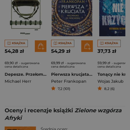
KSIĄŻKA
KSIĄŻKA
KSIĄŻKA
54,28 zł
54,29 zł
37,73 zł
69,90 zł
69,99 zł
59,99 zł
- sugerowana
- sugerowana
- sugerowa
cena detaliczna
cena detaliczna
cena detaliczna
Depesze. Przełomy. 1
Pierwsza krucjata. Wezwanie ze Wschodu
Michael Herr
Peter Frankopan
Wojas Jakub
7,2 (101)
8,2 (6)
Oceny i recenzje książki
Zielone wzgórza
Afryki
Średnia ocen: