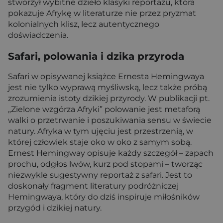
stworzył wybitne dzieło klasyki reportażu, która
pokazuje Afrykę w literaturze nie przez pryzmat
kolonialnych klisz, lecz autentycznego
doświadczenia.
Safari, polowania i dzika przyroda
Safari w opisywanej książce Ernesta Hemingwaya
jest nie tylko wyprawą myśliwską, lecz także próbą
zrozumienia istoty dzikiej przyrody. W publikacji pt.
„Zielone wzgórza Afryki” polowanie jest metaforą
walki o przetrwanie i poszukiwania sensu w świecie
natury. Afryka w tym ujęciu jest przestrzenią, w
której człowiek staje oko w oko z samym sobą.
Ernest Hemingway opisuje każdy szczegół – zapach
prochu, odgłos lwów, kurz pod stopami – tworząc
niezwykle sugestywny reportaż z safari. Jest to
doskonały fragment literatury podróżniczej
Hemingwaya, który do dziś inspiruje miłośników
przygód i dzikiej natury.