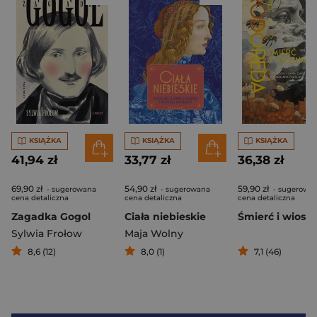
KSIĄŻKA
KSIĄŻKA
KSIĄŻKA
41,94 zł
33,77 zł
36,38 zł
69,90 zł
54,90 zł
59,90 zł
- sugerowana
- sugerowana
- sugerowa
cena detaliczna
cena detaliczna
cena detaliczna
Zagadka Gogol
Ciała niebieskie
Śmierć i wiosn
Sylwia Frołow
Maja Wolny
8,6 (12)
8,0 (1)
7,1 (46)