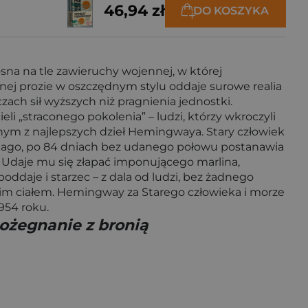
46,94 zł
DO KOSZYKA
na na tle zawieruchy wojennej, w której
ej prozie w oszczędnym stylu oddaje surowe realia
ach sił wyższych niż pragnienia jednostki.
i „straconego pokolenia” – ludzi, którzy wkroczyli
nym z najlepszych dzieł Hemingwaya. Stary człowiek
ntiago, po 84 dniach bez udanego połowu postanawia
. Udaje mu się złapać imponującego marlina,
ddaje i starzec – z dala od ludzi, bez żadnego
woim ciałem. Hemingway za Starego człowieka i morze
954 roku.
Pożegnanie z bronią