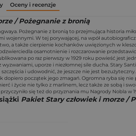
y
Oceny i recenzje
orze / Pożegnanie z bronią
aya. Pożegnanie z bronią to przejmująca historia miłos
 wojennymi. W tej porywającej, na wpół autobiograficzn
wo, a także cierpienie kochanków uwięzionych w kleszcz
zwierciedla osamotnienie i rozczarowanie przedstawiciel
blikowana po raz pierwszy w 1929 roku powieść jest jed
z wyzwaniami, uporze i niezłomnej sile ducha. Stary Sa
zczęścia i udowodnić, że jeszcze nie jest bezużyteczny
ak dopiero początek jego zmagań. Ogromna ryba się nie po
rć i życie nie tylko z marlinem, lecz także ze sobą i s
 przyczyniło się też do przyznania mu Nagrody Nobla w 1
siążki
Pakiet Stary człowiek i morze / 