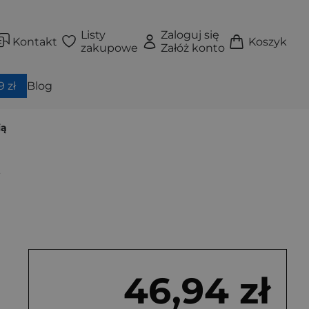
Listy
Zaloguj się
Kontakt
Koszyk
zakupowe
Załóż konto
 zł
Blog
ią
ą
46,94 zł