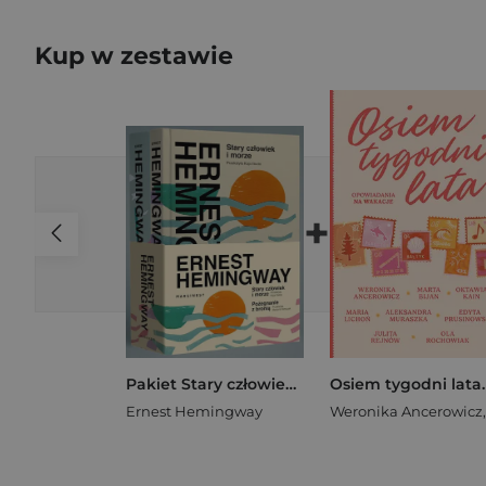
Kup w zestawie
+
Pakiet Stary człowiek i morze / Pożegnanie z bronią
Ernest Hemingway
Weronika Ancerowicz