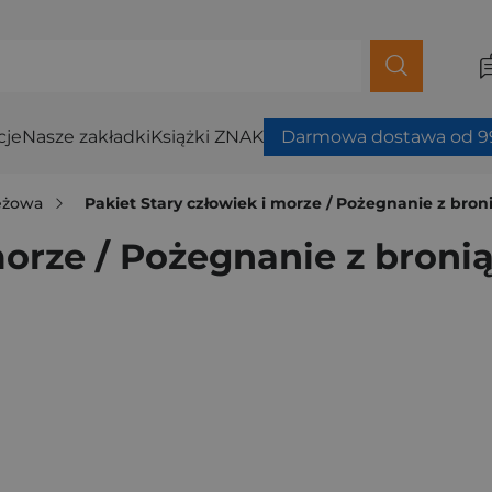
cje
Nasze zakładki
Książki ZNAK
Darmowa dostawa od 99
ieżowa
Pakiet Stary człowiek i morze / Pożegnanie z bron
morze / Pożegnanie z broni