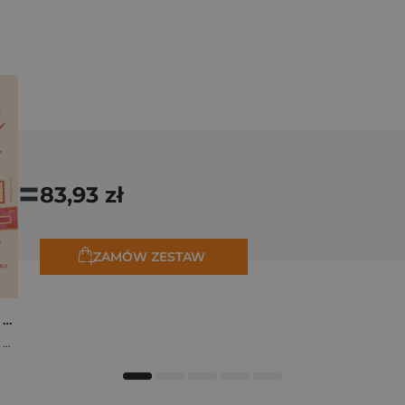
=
83,93 zł
ZAMÓW ZESTAW
Osiem tygodni lata. Opowiadania na wakacje
,
Marta Bijan
,
Oktawia Kain
,
Maria Lichoń
,
Aleksandra Muraszka
,
Edyt