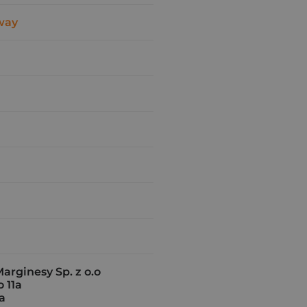
way
rginesy Sp. z o.o
 11a
a