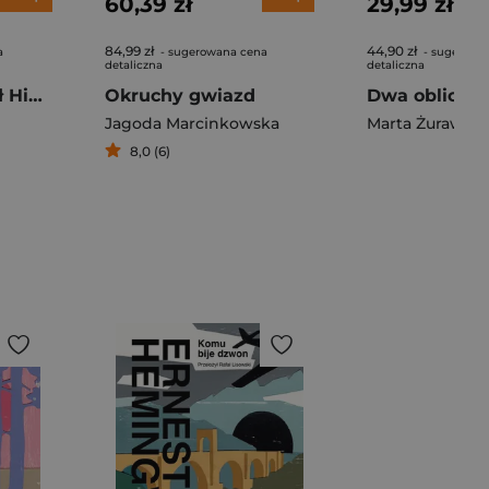
60,39 zł
29,99 zł
84,99 zł
44,90 zł
a
- sugerowana cena
- sugerowa
detaliczna
detaliczna
Lato, kiedy umarł Hikaru. Tom 7
Okruchy gwiazd
Dwa oblicza 
Jagoda Marcinkowska
Marta Żurawsk
8,0 (6)