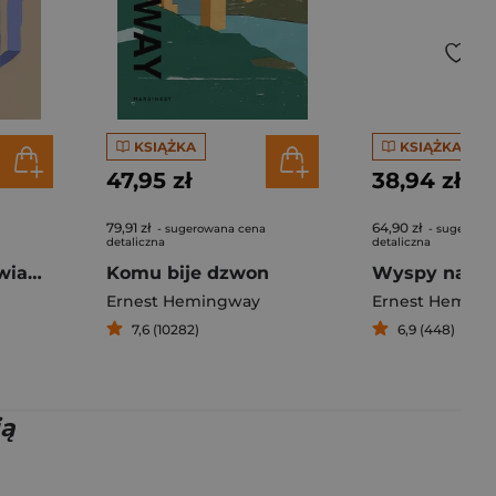
KSIĄŻKA
KSIĄŻKA
47,95 zł
38,94 zł
79,91 zł
64,90 zł
- sugerowana cena
- sugerowa
detaliczna
detaliczna
Pierwsze 49 opowiadań
Komu bije dzwon
Ernest Hemingway
Ernest Hemin
7,6 (10282)
6,9 (448)
ią