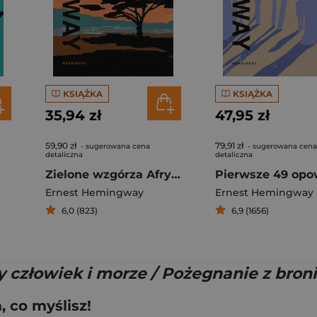
KSIĄŻKA
KSIĄŻKA
35,94 zł
47,95 zł
59,90 zł
79,91 zł
- sugerowana cena
- sugerowana cena
detaliczna
detaliczna
Zielone wzgórza Afryki
Ernest Hemingway
Ernest Hemingway
6,0 (823)
6,9 (1656)
y człowiek i morze / Pożegnanie z bron
 co myślisz!