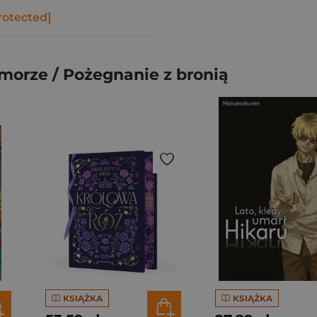
rotected]
 morze / Pożegnanie z bronią
KSIĄŻKA
KSIĄŻKA