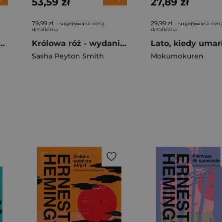
53,59 zł
27,89 zł
79,99 zł
29,99 zł
- sugerowana cena
- sugerowana cen
detaliczna
detaliczna
czono mnie szczęścia
Królowa róż - wydanie specjalne
Sasha Peyton Smith
Mokumokuren