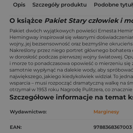
Opis
Szczegóły produktu
Podobne tytuł
O książce
Pakiet Stary człowiek i m
Pakiet dwóch wyjątkowych powieści Ernesta Hemingw
Hemingway inspirował się własnymi doświadczeniami
wojny, jej bezsensowność oraz bezmyślne okrucieńst
Nakreślony przez niego portret głównego bohatera od
w dorosłość podczas pierwszej wojny światowej. Opu
i morze to ponadczasowa opowieść o mierzeniu się 
samotnie wypłynąć na dalekie wody, aby spróbować s
największego, jakiego kiedykolwiek widział. To jedn
wsparcia – musi rozpocząć dramatyczną walkę na śmie
otrzymał w 1953 roku Nagrodę Pulitzera, co znacznie
Szczegółowe informacje na temat k
Wydawnictwo:
Marginesy
EAN:
9788368367003