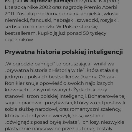
Książka
W ogrodzie pamięci
otrzymała Nagrodę
Literacką Nike 2002 oraz nagrodę Premio Acerbi
2011. Została przetłumaczona na angielski, włoski,
niemiecki, francuski, hebrajski, szwedzki, rosyjski,
serbski i niderlandzki. W Polsce stała się
bestsellerem, kupiło ją już ponad 50 tysięcy
czytelników.
Prywatna historia polskiej inteligencji
„W ogrodzie pamięci” to poruszająca i wnikliwa
„prywatna historia z Historią w tle”, która stała się
jednym z polskich bestsellerów. Joanna Olczak-
Ronikier snuje opowieść o swoich najbliższych
krewnych – zasymilowanych Żydach, którzy
stanowili trzon polskiej inteligencji. Bohaterowie tej
sagi to pracowici pozytywiści, którzy za cel postawili
sobie służbę narodowi, oraz romantyczni szaleńcy,
którzy autentycznie wierzyli, że są w stanie
„dźwignąć z posad bryłę świata”. Ich losy, niezwykle
plastycznie narysowane przez autorkę, zostały