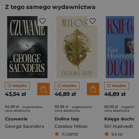
Z tego samego wydawnictwa
KSIĄŻKA
KSIĄŻKA
KSIĄŻKA
43,54 zł
46,89 zł
46,89 zł
64,99 zł
69,99 zł
69,99 zł
- sugerowana
- sugerowana
- sugerowa
cena detaliczna
cena detaliczna
cena detaliczna
Czuwanie
Dolina Issy
Księga duchó
George Saunders
Czesław Miłosz
Siri Hustvedt
7,1 (2872)
9,3 (4)