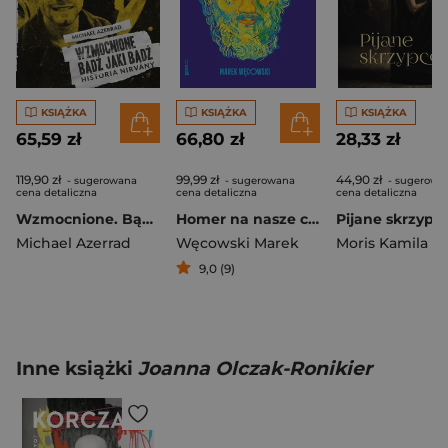
KSIĄŻKA
KSIĄŻKA
KSIĄŻKA
65,59 zł
66,80 zł
28,33 zł
119,90 zł
99,99 zł
44,90 zł
- sugerowana
- sugerowana
- sugerowa
cena detaliczna
cena detaliczna
cena detaliczna
Wzmocnione. Bądź jaki bądź. Historia Nirvany wyd. 2
Homer na nasze czasy
Pijane skrzypc
Michael Azerrad
Węcowski Marek
Moris Kamila
9,0 (9)
Inne książki
Joanna Olczak-Ronikier