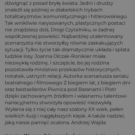
dźwignąć z posad bryłę świata. Jedni i drudzy
znaleźli się później w diabelskich trybach
totalitaryzmów: komunistycznego i hitlerowskiego.
Tak wnikliwie narysowanych, plastycznych postaci
nie znajdziesz dziś, Drogi Czytelniku, w żadnej
współczesnej powieści. Najbardziej utalentowany
scenarzysta nie stworzyłby równie zaskakujących
sytuacji. Tylko życie tak dramatycznie układa i splata
ludzkie losy. Joanna Olczak-Ronikier miała
niezwykłą rodzinę. I szczęście, bo jej rodzina
pozostawiła mnóstwo przekazów historycznych,
notatek, ustnych relacji. Autorka scenariusza serialu
teatralnego i filmowego Z biegiem lat, z biegiem dni
oraz bestsellerów Piwnica pod Baranami i Piotr
dzięki zachowanym źródłom i własnemu talentowi
narracyjnemu stworzyła opowieść niezwykłą.
Wyłania się z niej cały nasz szalony XX wiek, pełen
wielkich iluzji i najgłębszych klęsk. A także nadziei,
jaką niesie pamięć ocalona. Andrzej Wajda