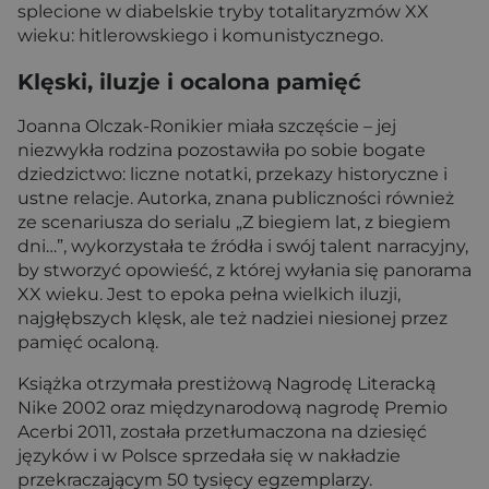
splecione w diabelskie tryby totalitaryzmów XX
wieku: hitlerowskiego i komunistycznego.
Klęski, iluzje i ocalona pamięć
Joanna Olczak-Ronikier miała szczęście – jej
niezwykła rodzina pozostawiła po sobie bogate
dziedzictwo: liczne notatki, przekazy historyczne i
ustne relacje. Autorka, znana publiczności również
ze scenariusza do serialu „Z biegiem lat, z biegiem
dni…”, wykorzystała te źródła i swój talent narracyjny,
by stworzyć opowieść, z której wyłania się panorama
XX wieku. Jest to epoka pełna wielkich iluzji,
najgłębszych klęsk, ale też nadziei niesionej przez
pamięć ocaloną.
Książka otrzymała prestiżową Nagrodę Literacką
Nike 2002 oraz międzynarodową nagrodę Premio
Acerbi 2011, została przetłumaczona na dziesięć
języków i w Polsce sprzedała się w nakładzie
przekraczającym 50 tysięcy egzemplarzy.