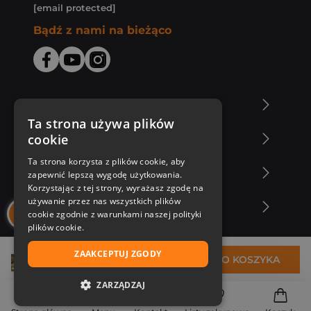
[email protected]
Bądź z nami na bieżąco
O Księgarni Znak
Ta strona używa plików
cookie
Zakupy u nas
Ta strona korzysta z plików cookie, aby
Nasza oferta
zapewnić lepszą wygodę użytkowania.
Korzystając z tej strony, wyrażasz zgodę na
używanie przez nas wszystkich plików
Nasi autorzy
cookie zgodnie z warunkami naszej polityki
plików cookie.
ZAAKCEPTUJ ZGODY
40,59 zł
DO KOSZYKA
ZARZĄDZAJ