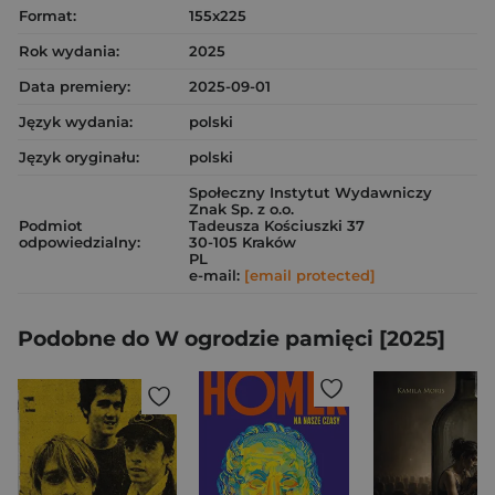
Format:
155x225
Rok wydania:
2025
Data premiery:
2025-09-01
Język wydania:
polski
Język oryginału:
polski
Społeczny Instytut Wydawniczy
Znak Sp. z o.o.
Podmiot
Tadeusza Kościuszki 37
odpowiedzialny:
30-105 Kraków
PL
e-mail:
[email protected]
Podobne do W ogrodzie pamięci [2025]