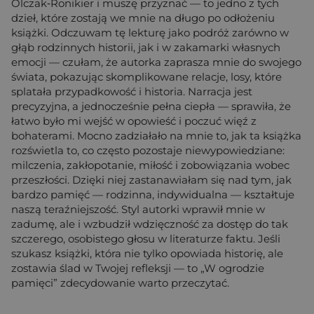
Olczak‑Ronikier i muszę przyznać — to jedno z tych
dzieł, które zostają we mnie na długo po odłożeniu
książki. Odczuwam tę lekturę jako podróż zarówno w
głąb rodzinnych historii, jak i w zakamarki własnych
emocji — czułam, że autorka zaprasza mnie do swojego
świata, pokazując skomplikowane relacje, losy, które
splatała przypadkowość i historia. Narracja jest
precyzyjna, a jednocześnie pełna ciepła — sprawiła, że
łatwo było mi wejść w opowieść i poczuć więź z
bohaterami. Mocno zadziałało na mnie to, jak ta książka
rozświetla to, co często pozostaje niewypowiedziane:
milczenia, zakłopotanie, miłość i zobowiązania wobec
przeszłości. Dzięki niej zastanawiałam się nad tym, jak
bardzo pamięć — rodzinna, indywidualna — kształtuje
naszą teraźniejszość. Styl autorki wprawił mnie w
zadumę, ale i wzbudził wdzięczność za dostęp do tak
szczerego, osobistego głosu w literaturze faktu. Jeśli
szukasz książki, która nie tylko opowiada historię, ale
zostawia ślad w Twojej refleksji — to „W ogrodzie
pamięci” zdecydowanie warto przeczytać.