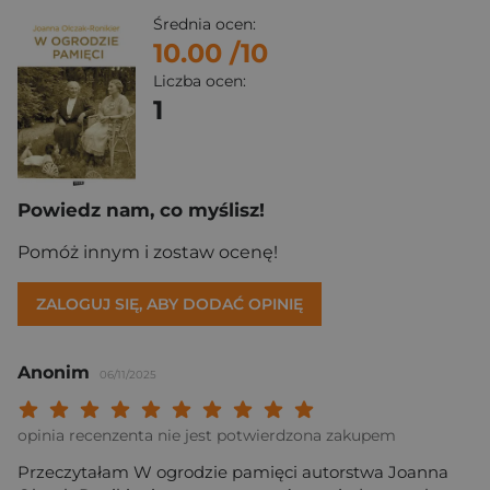
Średnia ocen:
10.00
/10
Liczba ocen:
1
Powiedz nam, co myślisz!
Pomóż innym i zostaw ocenę!
ZALOGUJ SIĘ, ABY DODAĆ OPINIĘ
Anonim
06/11/2025
Twoja ocena: Beznadziejna 1/10"
Twoja ocena: Bardzo słaba 2/10"
Twoja ocena: Słaba 3/10"
Twoja ocena: Może być 4/10"
Twoja ocena: Przeciętna 5/10"
Twoja ocena: Dobra 6/10"
Twoja ocena: Bardzo dobra 7/10"
Twoja ocena: Rewelacyjna 8/10
Twoja ocena: Wybitna 9/10
Twoja ocena: Arcydzieło
opinia recenzenta nie jest potwierdzona zakupem
Przeczytałam W ogrodzie pamięci autorstwa Joanna