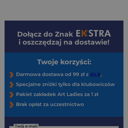
Dołącz do
Znak
i oszczędzaj na dostawie!
Twoje korzyści:
Darmowa dostawa od 99 zł z
Specjalne zniżki tylko dla klubowiczów
Pakiet zakładek Art Ladies za 1 zł
Brak opłat za uczestnictwo
Twój e-mail