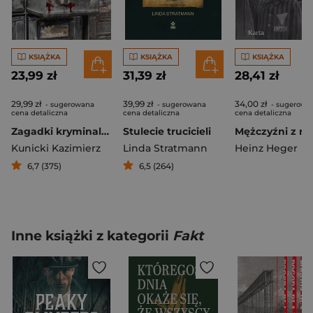
KSIĄŻKA
KSIĄŻKA
KSIĄŻKA
23,99 zł
31,39 zł
28,41 zł
29,99 zł
39,99 zł
34,00 zł
- sugerowana
- sugerowana
- sugerowa
cena detaliczna
cena detaliczna
cena detaliczna
Zagadki kryminalne PRL
Stulecie trucicieli
Kunicki Kazimierz
Linda Stratmann
Heinz Heger
6,7 (375)
6,5 (264)
Inne książki z kategorii
Fakt