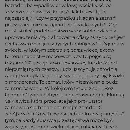
bezradni, bo wpadli w chwilową wściekłość, bo
szczerze nienawidzą kogoś? Jak to wygląda
najczęściej? · Czy w przypadku składania zeznań
przez dzieci nie ma ograniczeń wiekowych? · Czy
musi istnieć podobieństwo w sposobie działania,
uprowadzenia czy traktowania ofiary? Czy to też jest
cecha wyróżniająca seryjnych zabójców? · Żyjemy w
świecie, w którym zdarza się coraz więcej aktów
terroru i zabójstw masowych. Czy te pojęcia są
tożsame? Przestępstwo towarzyszy ludzkości od
niepamiętnych czasów. Ludzi fascynuje zbrodnia
zabójstwa, oglądają filmy kryminalne, czytają książki
o mordercach. To temat, który niezmiennie budzi
zainteresowanie. W kolejnym tytule z serii „Bez
tajemnic” Iwona Schymalla rozmawia z prof. Moniką
Całkiewicz, która przez lata jako prokurator
zajmowała się badaniem miejsc zbrodni. O
zabójstwie i różnych aspektach z nim związanych. O
tym, że każdy sprawca przestępstwa może być
wykryty, czasem po wielu latach, i ukarany. O tym,