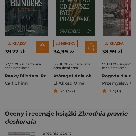
KSIĄŻKA
KSIĄŻKA
KSIĄŻKA
39,22 zł
34,99 zł
38,99 zł
52,99 zł
55,00 zł
59,00 zł
- sugerowana
- sugerowana
- sugerowa
cena detaliczna
cena detaliczna
cena detaliczna
Peaky Blinders. Prawdziwa historia słynnych gangów Birminghamu
Któregoś dnia okaże się, że wszyscy od zawsze byli przeciwko
Carl Chinn
El Akkad Omar
7,9 (322)
7,7 (10)
Oceny i recenzje książki
Zbrodnia prawie
doskonała
Średnia ocen: