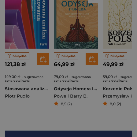
KSIĄŻKA
KSIĄŻKA
KSIĄŻKA
121,38 zł
64,99 zł
49,99 zł
149,00 zł
79,00 zł
59,00 zł
- sugerowana
- sugerowana
- sugerowa
cena detaliczna
cena detaliczna
cena detaliczna
Stosowana analiza zachowania w pracy psychologów, terapeutów, pedagogów i nauczycieli
Odyseja Homera Ilustrowany retelling
Piotr Pudło
Powell Barry B.
8,5 (2)
8,0 (2)