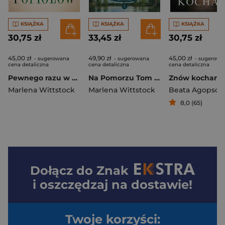
KSIĄŻKA
KSIĄŻKA
KSIĄŻKA
30,75 zł
33,45 zł
30,75 zł
45,00 zł
49,90 zł
45,00 zł
- sugerowana
- sugerowana
- sugerowa
cena detaliczna
cena detaliczna
cena detaliczna
Pewnego razu w Wolnym Mieście Miasto popiołów
Na Pomorzu Tom 2 Zanim ucichnie rzeki śpiew
Znów kocham!
Marlena Wittstock
Marlena Wittstock
Beata Agopsow
8,0 (65)
Dołącz do
Znak
i oszczędzaj na dostawie!
Twoje korzyści: