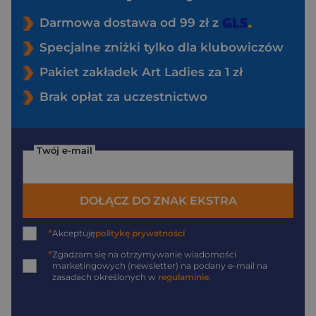
Darmowa dostawa od 99 zł z
Specjalne zniżki tylko dla klubowiczów
Pakiet zakładek Art Ladies za 1 zł
Brak opłat za uczestnictwo
Twój e-mail
DOŁĄCZ DO ZNAK EKSTRA
*
Akceptuję
politykę prywatności
*
Zgadzam się na otrzymywanie wiadomości
marketingowych (newsletter) na podany
e-mail
na
zasadach określonych w
regulaminie
.