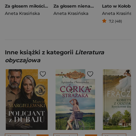
Za głosem miłości. Barwy uczuć. Tom 1 Duże Litery
Za głosem nienawiści. Barwy uczuć. Tom 2 Duże litery
Lato w Kołobr
Aneta Krasińska
Aneta Krasińska
Aneta Krasińsk
7,2 (48)
Inne książki z kategorii
Literatura
obyczajowa