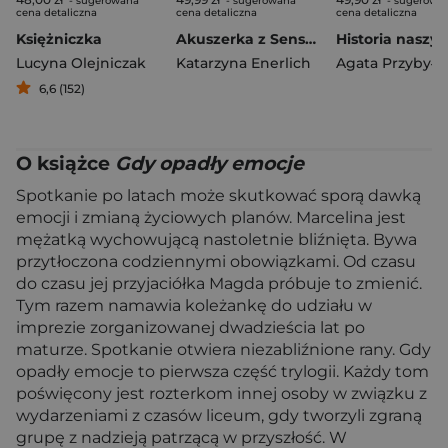
- sugerowana
- sugerowana
- sugerowa
cena detaliczna
cena detaliczna
cena detaliczna
Księżniczka
Akuszerka z Sensburga
Lucyna Olejniczak
Katarzyna Enerlich
Agata Przybyłe
6,6 (152)
O książce
Gdy opadły emocje
Spotkanie po latach może skutkować sporą dawką
emocji i zmianą życiowych planów. Marcelina jest
mężatką wychowującą nastoletnie bliźnięta. Bywa
przytłoczona codziennymi obowiązkami. Od czasu
do czasu jej przyjaciółka Magda próbuje to zmienić.
Tym razem namawia koleżankę do udziału w
imprezie zorganizowanej dwadzieścia lat po
maturze. Spotkanie otwiera niezabliźnione rany. Gdy
opadły emocje to pierwsza część trylogii. Każdy tom
poświęcony jest rozterkom innej osoby w związku z
wydarzeniami z czasów liceum, gdy tworzyli zgraną
grupę z nadzieją patrzącą w przyszłość. W