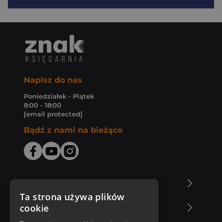
Napisz do nas
Poniedziałek - Piątek
8:00 - 18:00
[email protected]
Bądź z nami na bieżąco
O Księgarni Znak
Ta strona używa plików
cookie
Zakupy u nas