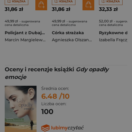
KSIĄŻKA
KSIĄŻKA
KSIĄŻKA
31,86 zł
31,86 zł
32,33 zł
49,99 zł
49,99 zł
52,00 zł
- sugerowana
- sugerowana
- sugerowa
cena detaliczna
cena detaliczna
cena detaliczna
Policjant z Dubaju. Tom 2
Córka strażaka
Marcin Margielewski
Agnieszka Olszanowska
Izabella Frączyk
Oceny i recenzje książki
Gdy opadły
emocje
Średnia ocen:
6.48
/10
Liczba ocen:
100