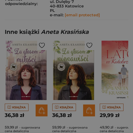
ul. Dulęby 7
odpowiedzialny:
40-833 Katowice
PL
e-mail:
[email protected]
Inne książki
Aneta Krasińska
KSIĄŻKA
KSIĄŻKA
KSIĄŻKA
36,38 zł
36,38 zł
29,99 zł
59,99 zł
59,99 zł
49,90 zł
- sugerowana
- sugerowana
- sugerowa
cena detaliczna
cena detaliczna
cena detaliczna