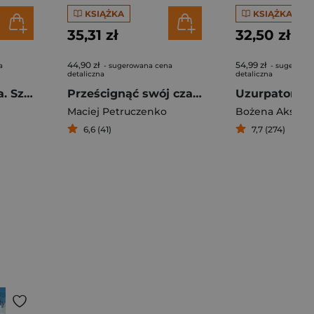
KSIĄŻKA
KSIĄŻKA
35,31 zł
32,50 zł
44,90 zł
54,99 zł
a
- sugerowana cena
- sugerowa
detaliczna
detaliczna
Tamara Łempicka. Sztuka i skandal
Prześcignąć swój czas Kariera Ireny Szewińskiej od kulis
Maciej Petruczenko
Bożena Aksami
6,6 (41)
7,7 (274)