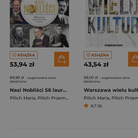
KSIĄŻKA
KSIĄŻKA
53,94 zł
43,54 zł
89,90 zł
69,00 zł
- sugerowana cena
- sugerowana cena
detaliczna
detaliczna
Nasi Nobliści 56 laureatów znad Wisły, Odry i Niemna
Pilich Maria
,
Pilich Przemysław
Pilich Maria
,
Pilich Przemysła
8,7 (6)