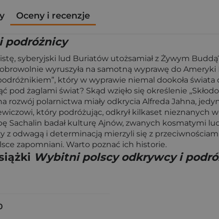
y
Oceny i recenzje
i podróżnicy
stę, syberyjski lud Buriatów utożsamiał z Żywym Buddą?
obrowolnie wyruszyła na samotną wyprawę do Ameryki Poł
podróżnikiem”, który w wyprawie niemal dookoła świata 
ąć pod żaglami świat? Skąd wzięło się określenie „Skłodow
na rozwój polarnictwa miały odkrycia Alfreda Jahna, jedy
ewiczowi, który podróżując, odkrył kilkaset nieznanych w
wyspę Sachalin badał kulturę Ajnów, zwanych kosmatymi lu
 z odwagą i determinacją mierzyli się z przeciwnościami
sce zapomniani. Warto poznać ich historie.
siążki
Wybitni polscy odkrywcy i podró
0