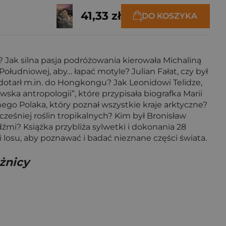
41,33 zł
DO KOSZYKA
 Jak silna pasja podróżowania kierowała Michaliną
udniowej, aby… łapać motyle? Julian Fałat, czy był
dotarł m.in. do Hongkongu? Jak Leonidowi Telidze,
ska antropologii”, które przypisała biografka Marii
nego Polaka, który poznał wszystkie kraje arktyczne?
cześniej roślin tropikalnych? Kim był Bronisław
dźmi? Książka przybliża sylwetki i dokonania 28
 losu, aby poznawać i badać nieznane części świata.
żnicy