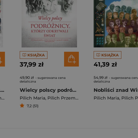
KSIĄŻKA
KSIĄŻKA
37,99 zł
41,39 zł
49,90 zł
54,99 zł
- sugerowana cena
- sugerowana cen
detaliczna
detaliczna
Warszawa wielu kultur
Wielcy polscy podróżnicy, którzy odkrywali świat
w
Pilich Maria
,
Pilich Przemysław
Pilich Maria
,
Pilich Prz
7,2 (51)