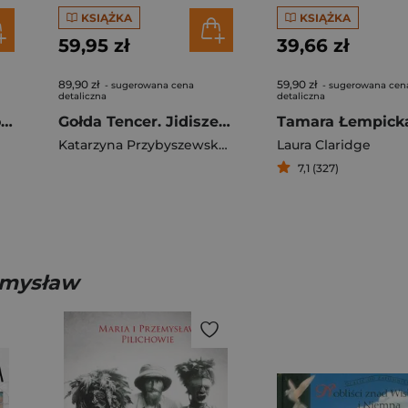
KSIĄŻKA
KSIĄŻKA
59,95 zł
39,66 zł
89,90 zł
59,90 zł
- sugerowana cena
- sugerowana cen
detaliczna
detaliczna
Becoming Moja historia
Gołda Tencer. Jidisze Mame
Katarzyna Przybyszewska-Ortonowska
Laura Claridge
7,1 (327)
zemysław