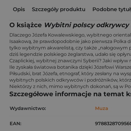
Opis
Szczegóły produktu
Podobne tytuł
O książce
Wybitni polscy odkrywcy 
Dlaczego Józefa Kowalewskiego, wybitnego orientali
Isaakową, że prawdopodobnie jako pierwsza Polka d
tylko wybitnym akwarelistą, czy także „nałogowym 
dziś legendzie polskiego żeglarstwa, udało się opłyn
Czaplickiej, wybitnej znawczyni Syberii? Jaki wpływ 
Ile zyskała światowa botanika dzięki Józefowi Warsz
Piłsudski, brat Józefa, etnograf, który zesłany na 
wybitnych polskich odkrywców i podróżników, którzy
Niektórzy z nich, mimo wybitnych dokonań, są w Pol
Szczegółowe informacje na temat k
Wydawnictwo:
Muza
EAN:
978832870956