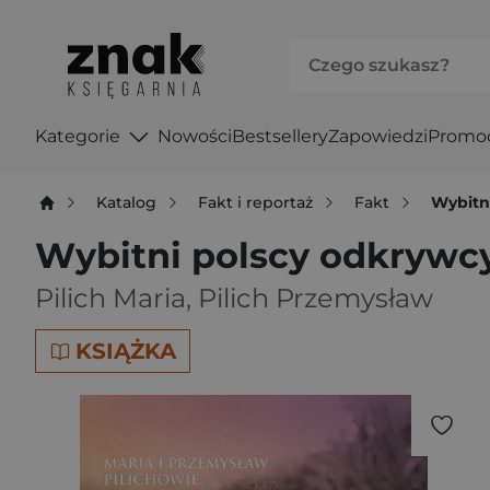
Kategorie
Nowości
Bestsellery
Zapowiedzi
Promo
Katalog
Fakt i reportaż
Fakt
Wybitn
Wybitni polscy odkrywcy
Pilich Maria
,
Pilich Przemysław
KSIĄŻKA