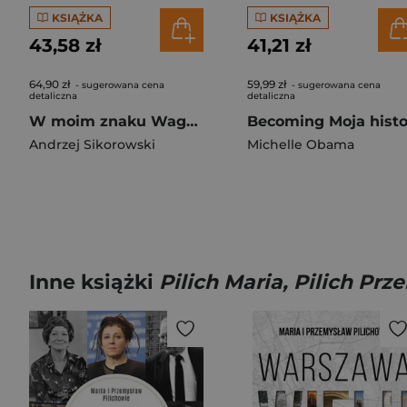
KSIĄŻKA
KSIĄŻKA
43,58 zł
41,21 zł
64,90 zł
59,99 zł
- sugerowana cena
- sugerowana cena
detaliczna
detaliczna
W moim znaku Waga. Śpiewanie o sobie
Andrzej Sikorowski
Michelle Obama
Inne książki
Pilich Maria, Pilich Pr