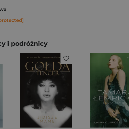
awa
protected]
y i podróżnicy