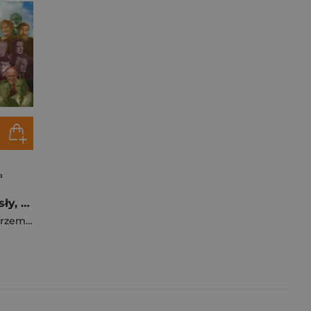
a
Nobliści znad Wisły, Odry i Niemna
emysław