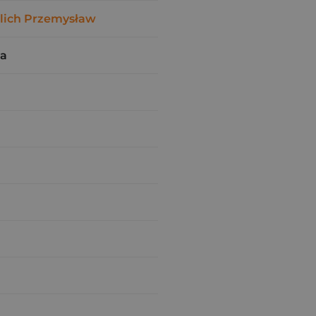
ilich Przemysław
da