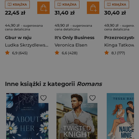
KSIĄŻKA
KSIĄŻKA
KSIĄŻKA
22,45 zł
31,40 zł
30,40 zł
44,90 zł
49,90 zł
49,90 zł
- sugerowana
- sugerowana
- sugerowa
cena detaliczna
cena detaliczna
cena detaliczna
Gbur w raju
It's Only Business
Ludka Skrzydlewska
Veronica Elsen
Kinga Tatkows
6,9 (645)
6,6 (428)
8,1 (177)
Inne książki z kategorii
Romans