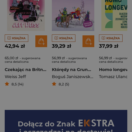
KSIĄŻKA
KSIĄŻKA
KSIĄŻKA
42,94 zł
39,29 zł
37,99 zł
65,00 zł
56,99 zł
56,99 zł
- sugerowana
- sugerowana
- sugerowa
cena detaliczna
cena detaliczna
cena detaliczna
Czekając na Britney Spears. PODOBNO prawdziwa historia!!!
Którędy na Grunwald?
Weiss Jeff
Boguś Janiszewski
,
Agnieszka Jankow
Tomasz Ulanow
8,5 (14)
8,2 (5)
Dołącz do
Znak