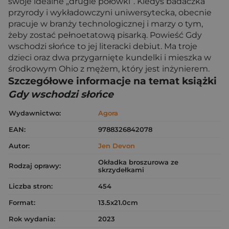
swoje idealne „drugie połówki”. Kiedyś badaczka
przyrody i wykładowczyni uniwersytecka, obecnie
pracuje w branży technologicznej i marzy o tym,
żeby zostać pełnoetatową pisarką. Powieść Gdy
wschodzi słońce to jej literacki debiut. Ma troje
dzieci oraz dwa przygarnięte kundelki i mieszka w
środkowym Ohio z mężem, który jest inżynierem.
Szczegółowe informacje na temat książki
Gdy wschodzi słońce
Wydawnictwo:
Agora
EAN:
9788326842078
Autor:
Jen Devon
Okładka broszurowa ze
Rodzaj oprawy:
skrzydełkami
Liczba stron:
454
Format:
13.5x21.0cm
Rok wydania:
2023