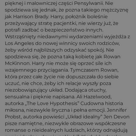
pięknej i malowniczej części Pensylwanii. Nie
spodziewa się jednak, że pozna takiego mężczyznę
jak Harrison Brady. Harry, położnik boleśnie
przeżywający stratę pacjentki, nie wierzy już, że
potrafi zadbać o bezpieczeństwo innych.
Wstrząśnięty niedawnymi wydarzeniami wyjeżdża z
Los Angeles do nowej winnicy swoich rodziców,
żeby wśród najbliższych odzyskać spokój. Nie
spodziewa się, że pozna taką kobietę jak Rowan
McKinnon. Harry nie może się oprzeć sile ich
wzajemnego przyciągania. Tymczasem Rowan,
która przez całe życie nie dopuszczała do siebie
uczuć, nie chce, żeby ich relacje wyszły poza
niezobowiązujący układ. Dodająca otuchy,
sensualna i pięknie napisana. Ali Hazelwood,
autorka „The Love Hypothesis” Cudowna historia
miłosna, niezwykle liryczna i pełna emocji. Jennifer
Probst, autorka powieści „Układ idealny” Jen Devon
pisze namiętne, niezwykle obrazowe współczesne
romanse o nieidealnych ludziach, którzy odnajdują