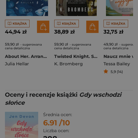
KSIĄŻKA
KSIĄŻKA
KSIĄŻKA
44,94 zł
38,89 zł
32,75 zł
59,90 zł
59,90 zł
49,90 zł
- sugerowana
- sugerowana
- sugerowa
cena detaliczna
cena detaliczna
cena detaliczna
About Her. Arranged. Tom 2
Twisted Knight. Splątane serca. Tom 1
Julia Hellar
K. Bromberg
Tessa Bailey
5,9 (14)
Oceny i recenzje książki
Gdy wschodzi
słońce
Średnia ocen:
6.91
/10
Liczba ocen: