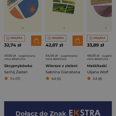
KSIĄŻKA
KSIĄŻKA
KSIĄŻKA
32,74 zł
42,87 zł
33,89 zł
47,00 zł
54,00 zł
49,00 zł
- sugerowana
- sugerowana
- sugerowa
cena detaliczna
cena detaliczna
cena detaliczna
Skrypnykówka
Wiersze z zieleni
Matkitaski
Serhij Żadan
Sabrina Giarratana
Uljana Wolf
7,4 (17)
6,0 (3)
5,5 (6)
Dołącz do
Znak