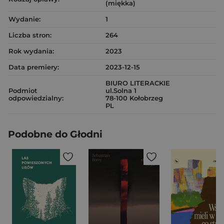
(miękka)
Wydanie:
1
Liczba stron:
264
Rok wydania:
2023
Data premiery:
2023-12-15
BIURO LITERACKIE
Podmiot
ul.Solna 1
odpowiedzialny:
78-100 Kołobrzeg
PL
Podobne do Głodni