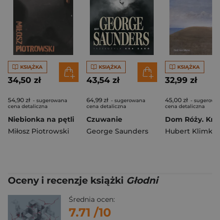
KSIĄŻKA
KSIĄŻKA
KSIĄŻKA
34,50 zł
43,54 zł
32,99 zł
54,90 zł
64,99 zł
45,00 zł
- sugerowana
- sugerowana
- sugerowa
cena detaliczna
cena detaliczna
cena detaliczna
Niebionka na pętli
Czuwanie
Miłosz Piotrowski
George Saunders
Oceny i recenzje książki
Głodni
Średnia ocen:
7.71
/10