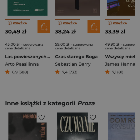
KSIĄŻKA
KSIĄŻKA
KSIĄŻKA
30,49 zł
38,24 zł
33,39 zł
45,00 zł
59,00 zł
49,90 zł
- sugerowana
- sugerowana
- sugerowa
cena detaliczna
cena detaliczna
cena detaliczna
Las powieszonych lisów
Czas starego Boga
Arto Paasilinna
Sebastian Barry
James Hannah
6,9 (388)
7,4 (733)
7,1 (81)
Inne książki z kategorii
Proza