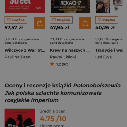
KSIĄŻKA
KSIĄŻKA
KSIĄŻKA
57,57 zł
47,94 zł
40,26 zł
69,00 zł
79,90 zł
52,00 zł
- sugerowana
- sugerowana
- sugerowa
cena detaliczna
cena detaliczna
cena detaliczna
Wilczyce z Wall Street. Nieopowiedziana historia kobiet w świecie finansów
Krew na naszych rękach? Religia Holocaustu i tożsamość Europy
Paulina Bren
Paweł Lisicki
Leś Ewa
7,2 (161)
Oceny i recenzje książki
Polonobolszewia
Jak polska szlachta komunizowała
rosyjskie imperium
Średnia ocen:
4.75
/10
Liczba ocen: