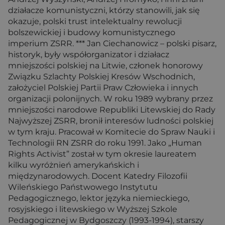
działacze komunistyczni, którzy stanowili, jak się
okazuje, polski trust intelektualny rewolucji
bolszewickiej i budowy komunistycznego
imperium ZSRR. *** Jan Ciechanowicz – polski pisarz,
historyk, były współorganizator i działacz
mniejszości polskiej na Litwie, członek honorowy
Związku Szlachty Polskiej Kresów Wschodnich,
założyciel Polskiej Partii Praw Człowieka i innych
organizacji polonijnych. W roku 1989 wybrany przez
mniejszości narodowe Republiki Litewskiej do Rady
Najwyższej ZSRR, bronił interesów ludności polskiej
w tym kraju. Pracował w Komitecie do Spraw Nauki i
Technologii RN ZSRR do roku 1991. Jako „Human
Rights Activist” został w tym okresie laureatem
kilku wyróżnień amerykańskich i
międzynarodowych. Docent Katedry Filozofii
Wileńskiego Państwowego Instytutu
Pedagogicznego, lektor języka niemieckiego,
rosyjskiego i litewskiego w Wyższej Szkole
Pedagogicznej w Bydgoszczy (1993-1994), starszy