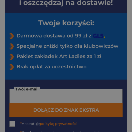
i oszczędzaj na dostawie!
Twoje korzyści:
Darmowa dostawa od 99 zł z
Specjalne zniżki tylko dla klubowiczów
Pakiet zakładek Art Ladies za 1 zł
Brak opłat za uczestnictwo
Twój e-mail
DOŁĄCZ DO ZNAK EKSTRA
*
Akceptuję
politykę prywatności