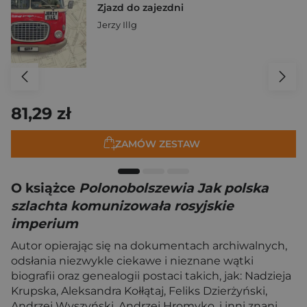
Zjazd do zajezdni
Jerzy Illg
81,29 zł
ZAMÓW ZESTAW
O książce
Polonobolszewia Jak polska
szlachta komunizowała rosyjskie
imperium
Autor opierając się na dokumentach archiwalnych,
odsłania niezwykle ciekawe i nieznane wątki
biografii oraz genealogii postaci takich, jak: Nadzieja
Krupska, Aleksandra Kołłątaj, Feliks Dzierżyński,
Andrzej Wyszyński, Andrzej Hromyko, i inni znani