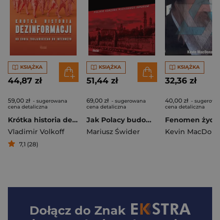
KSIĄŻKA
KSIĄŻKA
KSIĄŻKA
44,87 zł
51,44 zł
32,36 zł
59,00 zł
69,00 zł
40,00 zł
- sugerowana
- sugerowana
- sugerowa
cena detaliczna
cena detaliczna
cena detaliczna
Krótka historia dezinformacji Od konia trojańskiego do internetu
Jak Polacy budowali Rosję Gawęda historyczna
Vladimir Volkoff
Mariusz Świder
Kevin MacDona
7,1 (28)
Dołącz do
Znak