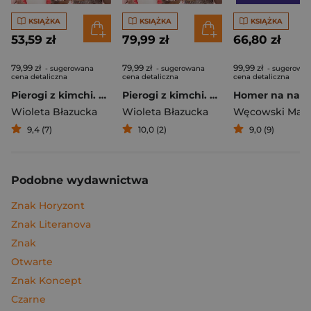
KSIĄŻKA
KSIĄŻKA
KSIĄŻKA
53,59 zł
79,99 zł
66,80 zł
79,99 zł
79,99 zł
99,99 zł
- sugerowana
- sugerowana
- sugerowa
cena detaliczna
cena detaliczna
cena detaliczna
Pierogi z kimchi. Moje ulubione azjatyckie przepisy
Pierogi z kimchi. Moje ulubione azjatyckie przepisy - książka z autografem
Wioleta Błazucka
Wioleta Błazucka
Węcowski Mar
9,4 (7)
10,0 (2)
9,0 (9)
Podobne wydawnictwa
Znak Horyzont
Znak Literanova
Znak
Otwarte
Znak Koncept
Czarne