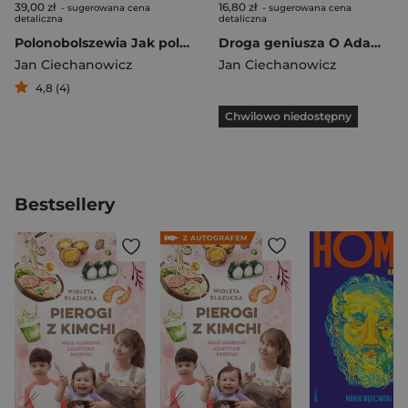
39,00 zł
16,80 zł
- sugerowana cena
- sugerowana cena
detaliczna
detaliczna
Polonobolszewia Jak polska szlachta komunizowała rosyjskie imperium
Droga geniusza O Adamie Mickiewiczu
Jan Ciechanowicz
Jan Ciechanowicz
4,8 (4)
Chwilowo niedostępny
Bestsellery