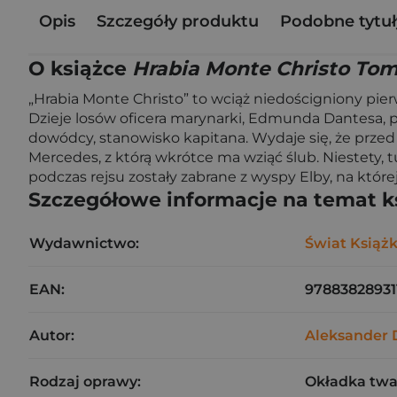
Opis
Szczegóły produktu
Podobne tytuł
O książce
Hrabia Monte Christo Tom
„Hrabia Monte Christo” to wciąż niedościgniony pierw
Dzieje losów oficera marynarki, Edmunda Dantesa, p
dowódcy, stanowisko kapitana. Wydaje się, że prze
Mercedes, z którą wkrótce ma wziąć ślub. Niestety
podczas rejsu zostały zabrane z wyspy Elby, na które
Szczegółowe informacje na temat k
Wydawnictwo:
Świat Książk
EAN:
97883828931
Autor:
Aleksander
Rodzaj oprawy:
Okładka tw