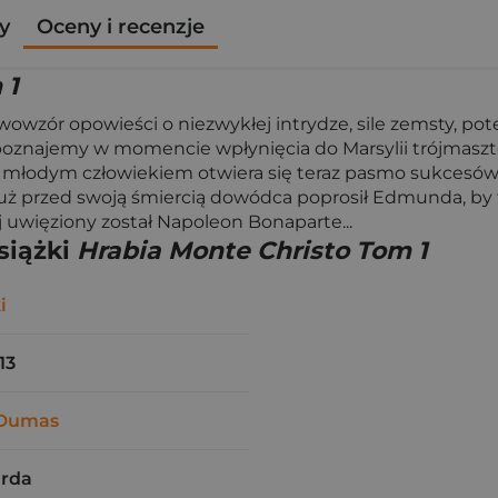
y
Oceny i recenzje
 1
owzór opowieści o niezwykłej intrydze, sile zemsty, potę
oznajemy w momencie wpłynięcia do Marsylii trójmaszto
d młodym człowiekiem otwiera się teraz pasmo sukcesów,
, tuż przed swoją śmiercią dowódca poprosił Edmunda, b
j uwięziony został Napoleon Bonaparte...
siążki
Hrabia Monte Christo Tom 1
i
13
 Dumas
arda