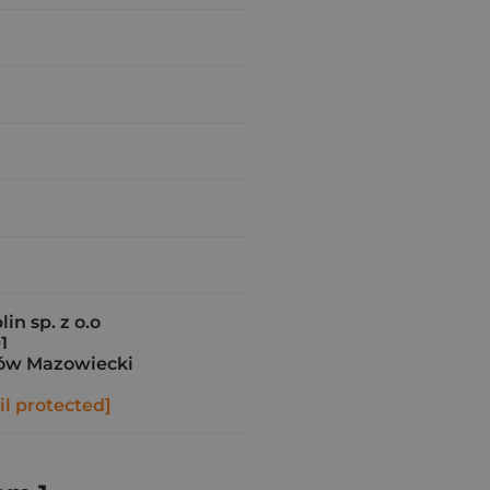
in sp. z o.o
1
ów Mazowiecki
l protected]