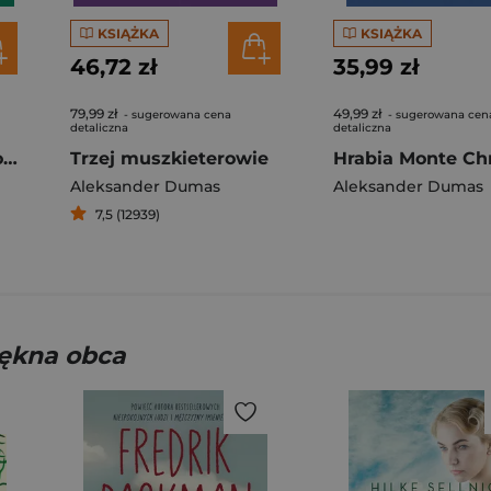
KSIĄŻKA
KSIĄŻKA
46,72 zł
35,99 zł
79,99 zł
49,99 zł
- sugerowana cena
- sugerowana cen
detaliczna
detaliczna
Hrabia Monte Christo. Tom 1
Trzej muszkieterowie
Aleksander Dumas
Aleksander Dumas
7,5 (12939)
iękna obca