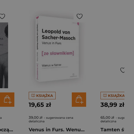
KSIĄŻKA
KSIĄŻKA
19,65 zł
38,99 zł
39,00 zł
65,00 zł
na
- sugerowana cena
- sugerowa
detaliczna
detaliczna
Nowa Justyna Początki opłakanej kariery Tom 1
Venus in Furs. Wenus w futrze z podręcznym słownikiem angielsko-polskim
Tamten świa