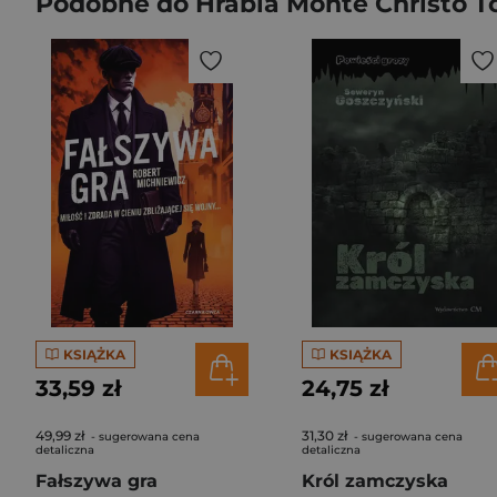
Podobne do Hrabia Monte Christo T
KSIĄŻKA
KSIĄŻKA
33,59 zł
24,75 zł
49,99 zł
31,30 zł
- sugerowana cena
- sugerowana cena
detaliczna
detaliczna
Fałszywa gra
Król zamczyska