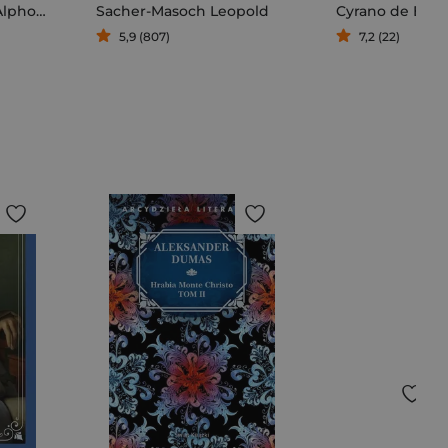
De Sade Donatien Alphonse Francois
Sacher-Masoch Leopold
Cyrano de Berg
5,9 (807)
7,2 (22)