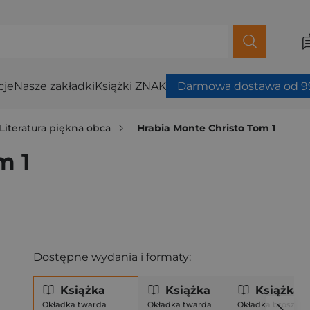
cje
Nasze zakładki
Książki ZNAK
Darmowa dostawa od 99
Literatura piękna obca
Hrabia Monte Christo Tom 1
m 1
Dostępne wydania i formaty:
Książka
Książka
Książka
Okładka twarda
Okładka twarda
Okładka broszuro