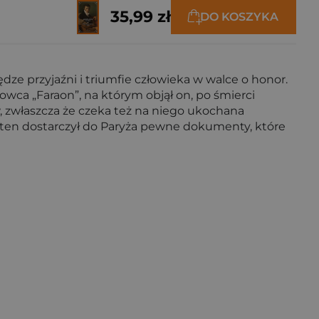
35,99 zł
DO KOSZYKA
dze przyjaźni i triumfie człowieka w walce o honor.
wca „Faraon”, na którym objął on, po śmierci
 zwłaszcza że czeka też na niego ukochana
y ten dostarczył do Paryża pewne dokumenty, które