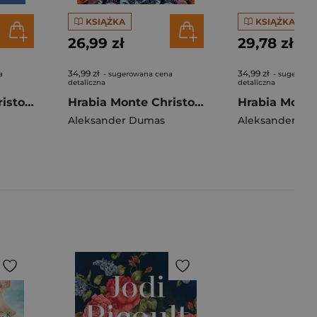
KSIĄŻKA
KSIĄŻKA
26,99 zł
29,78 zł
34,99 zł
34,99 zł
a
- sugerowana cena
- sugerowa
detaliczna
detaliczna
Hrabia Monte Christo Tom 2
Hrabia Monte Christo. Tom 2
Aleksander Dumas
Aleksander Du