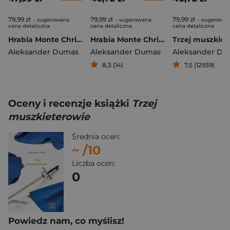
79,99 zł
79,99 zł
79,99 zł
- sugerowana
- sugerowana
- sugerowa
cena detaliczna
cena detaliczna
cena detaliczna
Hrabia Monte Christo. Tom 2
Hrabia Monte Christo. Tom 1
Aleksander Dumas
Aleksander Dumas
Aleksander Du
8,3 (14)
7,5 (12939)
Oceny i recenzje książki
Trzej
muszkieterowie
Średnia ocen:
~
/10
Liczba ocen:
0
Powiedz nam, co myślisz!