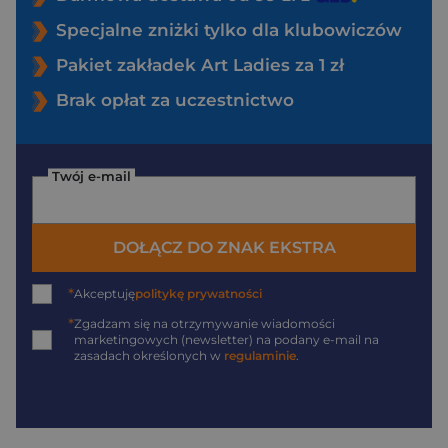
Specjalne zniżki tylko dla klubowiczów
Pakiet zakładek Art Ladies za 1 zł
Brak opłat za uczestnictwo
Twój e-mail
DOŁĄCZ DO ZNAK EKSTRA
*
Akceptuję
politykę prywatności
*
Zgadzam się na otrzymywanie wiadomości
marketingowych (newsletter) na podany
e-mail
na
zasadach określonych w
regulaminie
.