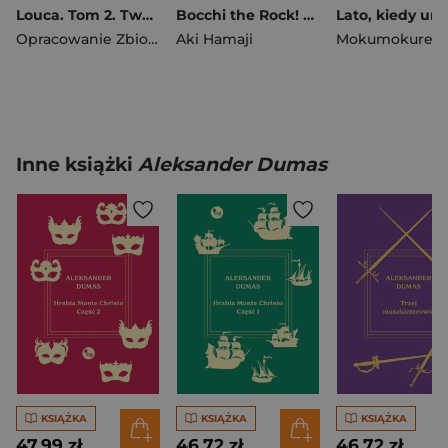
Louca. Tom 2. Twarzą w twarz
Bocchi the Rock! Tom 4
Opracowanie Zbiorowe
Aki Hamaji
Mokumokuren
Inne książki
Aleksander Dumas
KSIĄŻKA
KSIĄŻKA
KSIĄŻKA
47,99 zł
46,72 zł
46,72 zł