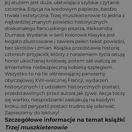
jej atutem jest duża, ułatwiająca szybkie czytanie
czcionka. Edycja na kredowym papierze, bardzo
trwała i estetyczna. Trzej muszkieterowie to jedna z
najbardziej znanych powieści historycznych
doskonałego francuskiego pisarza, Aleksandra
Dumasa. Wydanie w serii Kolorowa Klasyka jest
bogato zilustrowane i zawiera pełen tekst powieści,
bez skrótów i zmian. Książka przedstawia historię
czterech przyjaciół, którzy z narażeniem życia ratują
honor ukochanej królowej, potem zaś walczą ze
śmiertelnie niebezpieczną kobietą-szpiegiem.
Wszystko to na tle olśniewającej panoramy
obyczajowej XVII-wiecznej Francji, wydarzeń
historycznych i z udziałem historycznych postaci,
przedstawionych przez autora jak żywe. Akcja toczy
się wartko, niespodzianki zaskakują na każdym
kroku, od perypetii postaci trudno się oderwać.
Zapraszamy do lektury!
Szczegółowe informacje na temat książki
Trzej muszkieterowie