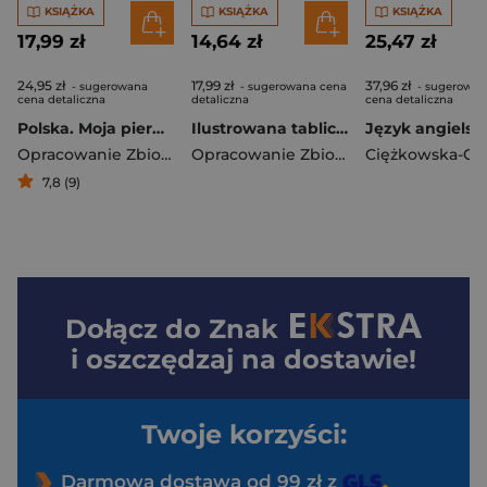
KSIĄŻKA
KSIĄŻKA
KSIĄŻKA
17,99 zł
14,64 zł
25,47 zł
24,95 zł
17,99 zł
37,96 zł
- sugerowana
- sugerowana cena
- sugerowan
cena detaliczna
detaliczna
cena detaliczna
Polska. Moja pierwsza encyklopedia
Ilustrowana tabliczka mnożenia. Rymujesz i zapamiętujesz!
Opracowanie Zbiorowe
Opracowanie Zbiorowe
7,8 (9)
Dołącz do
Znak
i oszczędzaj na dostawie!
Twoje korzyści:
Darmowa dostawa od 99 zł z