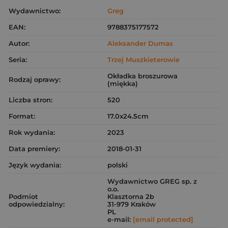
Wydawnictwo:
Greg
EAN:
9788375177572
Autor:
Aleksander Dumas
Seria:
Trzej Muszkieterowie
Okładka broszurowa
Rodzaj oprawy:
(miękka)
Liczba stron:
520
Format:
17.0x24.5cm
Rok wydania:
2023
Data premiery:
2018-01-31
Język wydania:
polski
Wydawnictwo GREG sp. z
o.o.
Podmiot
Klasztorna 2b
odpowiedzialny:
31-979 Kraków
PL
e-mail:
[email protected]