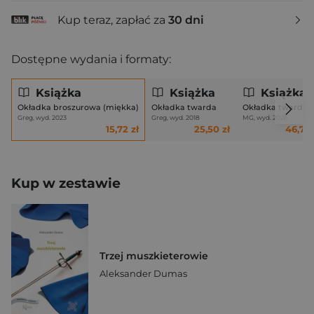
Kup teraz, zapłać za
30 dni
Dostępne wydania i formaty:
Książka
Książka
Książka
Okładka broszurowa (miękka)
Okładka twarda
Okładka twarda
Greg, wyd. 2023
Greg, wyd. 2018
MG, wyd. 2026
15,72 zł
25,50 zł
46,72 
Kup w zestawie
Trzej muszkieterowie
Aleksander Dumas