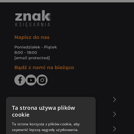
Napisz do nas
Poniedziałek - Piątek
8:00 - 18:00
[email protected]
Bądź z nami na bieżąco
O Księgarni Znak
Ta strona używa plików
cookie
Zakupy u nas
Ta strona korzysta z plików cookie, aby
Nasza oferta
zapewnić lepszą wygodę użytkowania.