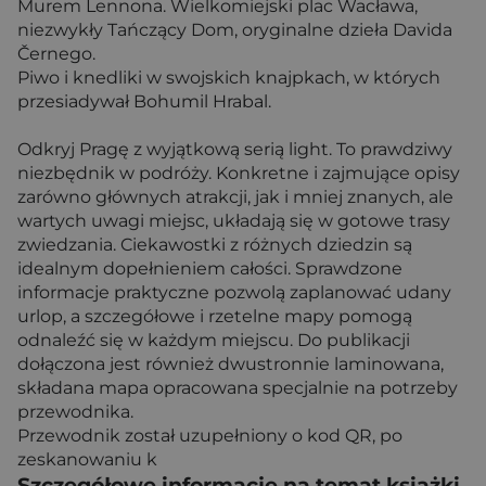
Murem Lennona. Wielkomiejski plac Wacława,
niezwykły Tańczący Dom, oryginalne dzieła Davida
Černego.
Piwo i knedliki w swojskich knajpkach, w których
przesiadywał Bohumil Hrabal.
Odkryj Pragę z wyjątkową serią light. To prawdziwy
niezbędnik w podróży. Konkretne i zajmujące opisy
zarówno głównych atrakcji, jak i mniej znanych, ale
wartych uwagi miejsc, układają się w gotowe trasy
zwiedzania. Ciekawostki z różnych dziedzin są
idealnym dopełnieniem całości. Sprawdzone
informacje praktyczne pozwolą zaplanować udany
urlop, a szczegółowe i rzetelne mapy pomogą
odnaleźć się w każdym miejscu. Do publikacji
dołączona jest również dwustronnie laminowana,
składana mapa opracowana specjalnie na potrzeby
przewodnika.
Przewodnik został uzupełniony o kod QR, po
zeskanowaniu k
Szczegółowe informacje na temat książki