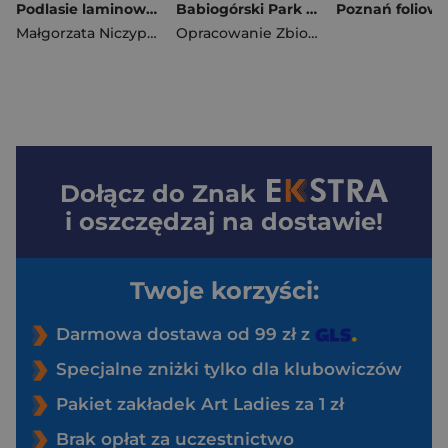
Podlasie laminowany przewodnik i mapa XL 2w1
Babiogórski Park Narodowy kieszonkowa laminowana mapa turystyczna 1:50 000
Małgorzata Niczyporuk
Opracowanie Zbiorowe
Dołącz do
Znak
i oszczędzaj na dostawie!
Twoje korzyści:
Darmowa dostawa od 99 zł z
Specjalne zniżki tylko dla klubowiczów
Pakiet zakładek Art Ladies za 1 zł
Brak opłat za uczestnictwo