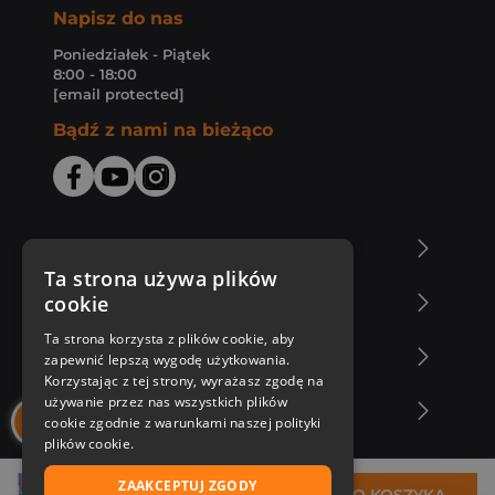
Napisz do nas
Poniedziałek - Piątek
8:00 - 18:00
[email protected]
Bądź z nami na bieżąco
O Księgarni Znak
Ta strona używa plików
cookie
Zakupy u nas
Ta strona korzysta z plików cookie, aby
Nasza oferta
zapewnić lepszą wygodę użytkowania.
Korzystając z tej strony, wyrażasz zgodę na
używanie przez nas wszystkich plików
Nasi autorzy
cookie zgodnie z warunkami naszej polityki
plików cookie.
ZAAKCEPTUJ ZGODY
33,99 zł