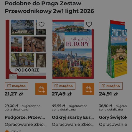
Podobne do Praga Zestaw
Przewodnikowy 2w1 light 2026
KSIĄŻKA
KSIĄŻKA
KSIĄŻKA
21,27 zł
27,49 zł
24,91 zł
29,00 zł
49,99 zł
36,90 zł
- sugerowana
- sugerowana
- sugerowa
cena detaliczna
cena detaliczna
cena detaliczna
Podgórze. Przewodnik wyd. 5
Odkryj skarby Europy
Opracowanie Zbiorowe
Opracowanie Zbiorowe
7,5 (2)