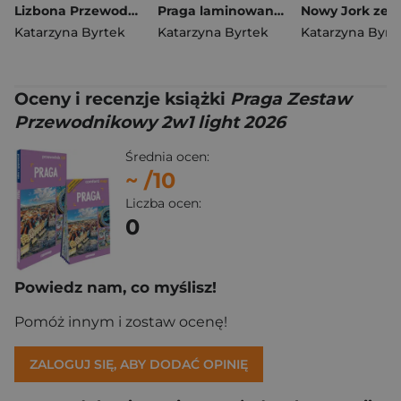
Lizbona Przewodnik ilustrowany z dodatkiem kulinarnym Terramare 2026
Praga laminowany przewodnik i mapa 2w1
Katarzyna Byrtek
Katarzyna Byrtek
Katarzyna Byrt
Oceny i recenzje książki
Praga Zestaw
Przewodnikowy 2w1 light 2026
Średnia ocen:
~
/10
Liczba ocen:
0
Powiedz nam, co myślisz!
Pomóż innym i zostaw ocenę!
ZALOGUJ SIĘ, ABY DODAĆ OPINIĘ