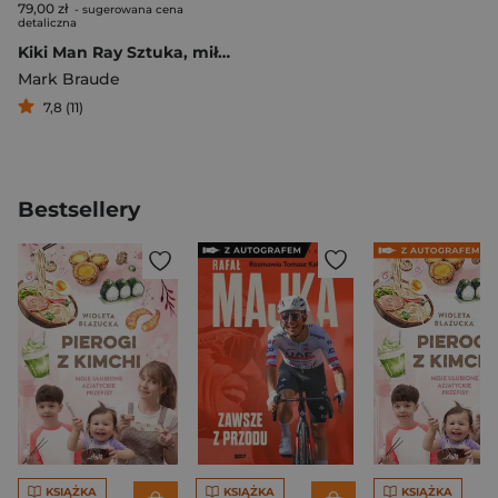
79,00 zł
- sugerowana cena
detaliczna
Kiki Man Ray Sztuka, miłość i rywalizacja w Paryżu w latach dwudziestych XX wieku.
Mark Braude
7,8 (11)
Bestsellery
KSIĄŻKA
KSIĄŻKA
KSIĄŻKA