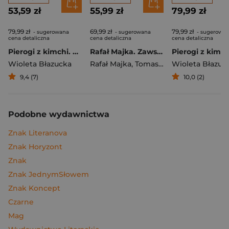
53,59 zł
55,99 zł
79,99 zł
79,99 zł
69,99 zł
79,99 zł
- sugerowana
- sugerowana
- sugerowa
cena detaliczna
cena detaliczna
cena detaliczna
Pierogi z kimchi. Moje ulubione azjatyckie przepisy
Rafał Majka. Zawsze z przodu. Rozmawia Tomasz Kalemba - książka z autografem
Wioleta Błazucka
Rafał Majka
,
Tomasz Kalemba
Wioleta Błazuc
9,4 (7)
10,0 (2)
Podobne wydawnictwa
Znak Literanova
Znak Horyzont
Znak
Znak JednymSłowem
Znak Koncept
Czarne
Mag