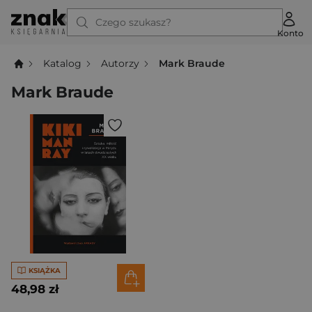
Czego szukasz?
Konto
Katalog
Autorzy
Mark Braude
Mark Braude
KSIĄŻKA
48,98 zł