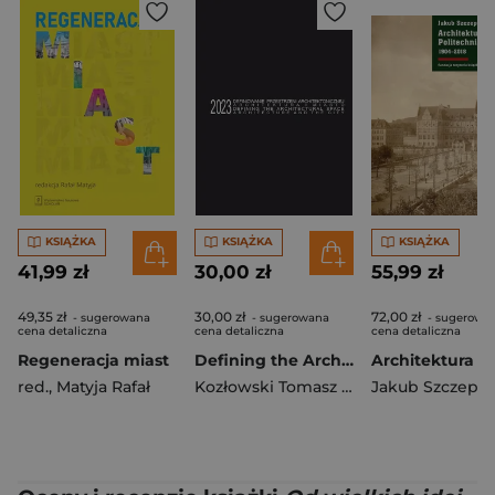
KSIĄŻKA
KSIĄŻKA
KSIĄŻKA
41,99 zł
30,00 zł
55,99 zł
49,35 zł
30,00 zł
72,00 zł
- sugerowana
- sugerowana
- sugerowa
cena detaliczna
cena detaliczna
cena detaliczna
Regeneracja miast
Defining the Architectural Space, 2023 vol. 1
red.
,
Matyja Rafał
Kozłowski Tomasz red.
Jakub Szczepań