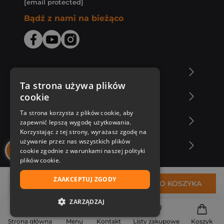
[email protected]
Bądź z nami na bieżąco
O Księgarni Znak
Ta strona używa plików
cookie
Zakupy u nas
Ta strona korzysta z plików cookie, aby
Nasza oferta
zapewnić lepszą wygodę użytkowania.
Korzystając z tej strony, wyrażasz zgodę na
używanie przez nas wszystkich plików
Nasi autorzy
cookie zgodnie z warunkami naszej polityki
plików cookie.
ZAAKCEPTUJ ZGODY
37,92 zł
DO KOSZYKA
ZARZĄDZAJ
NIEZBĘDNE
Strona główna
Menu
Kontakt
Listy zakupowe
Koszyk