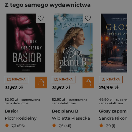
Z tego samego wydawnictwa
KSIĄŻKA
KSIĄŻKA
KSIĄŻKA
31,62 zł
31,62 zł
29,99 zł
52,90 zł
52,90 zł
49,90 zł
- sugerowana
- sugerowana
- sugerowa
cena detaliczna
cena detaliczna
cena detaliczna
Basior
Bez planu B
Piotr Kościelny
Wioletta Piasecka
Sandra Nikoniu
7,3 (516)
7,6 (411)
7,0 (1)