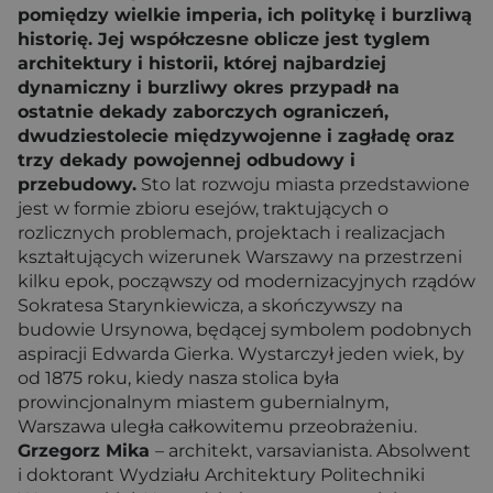
pomiędzy wielkie imperia, ich politykę i burzliwą
historię. Jej współczesne oblicze jest tyglem
architektury i historii, której najbardziej
dynamiczny i burzliwy okres przypadł na
ostatnie dekady zaborczych ograniczeń,
dwudziestolecie międzywojenne i zagładę oraz
trzy dekady powojennej odbudowy i
przebudowy.
Sto lat rozwoju miasta przedstawione
jest w formie zbioru esejów, traktujących o
rozlicznych problemach, projektach i realizacjach
kształtujących wizerunek Warszawy na przestrzeni
kilku epok, począwszy od modernizacyjnych rządów
Sokratesa Starynkiewicza, a skończywszy na
budowie Ursynowa, będącej symbolem podobnych
aspiracji Edwarda Gierka. Wystarczył jeden wiek, by
od 1875 roku, kiedy nasza stolica była
prowincjonalnym miastem gubernialnym,
Warszawa uległa całkowitemu przeobrażeniu.
Grzegorz Mika
– architekt, varsavianista. Absolwent
i doktorant Wydziału Architektury Politechniki