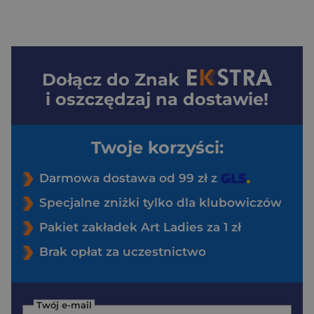
Dołącz do
Znak
i oszczędzaj na dostawie!
Twoje korzyści:
Darmowa dostawa od 99 zł z
Specjalne zniżki tylko dla klubowiczów
Pakiet zakładek Art Ladies za 1 zł
Brak opłat za uczestnictwo
Twój e-mail