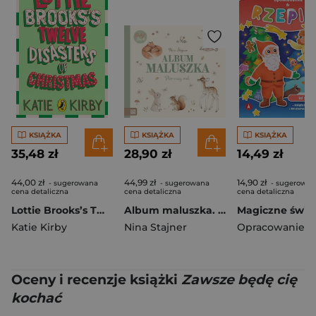
KSIĄŻKA
KSIĄŻKA
KSIĄŻKA
35,48 zł
28,90 zł
14,49 zł
44,00 zł
44,99 zł
14,90 zł
- sugerowana
- sugerowana
- sugerowan
cena detaliczna
cena detaliczna
cena detaliczna
Lottie Brooks’s Twelve Disasters of Christmas
Album maluszka. Pierwszy rok. Baby love
Katie Kirby
Nina Stajner
Oceny i recenzje książki
Zawsze będę cię
kochać