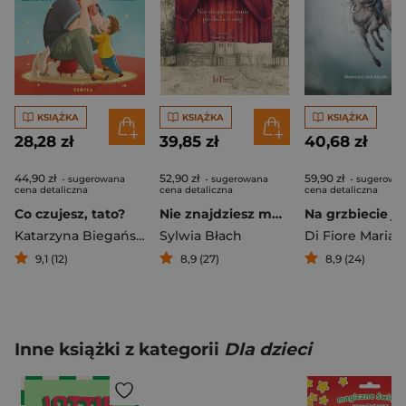
KSIĄŻKA
KSIĄŻKA
KSIĄŻKA
28,28 zł
39,85 zł
40,68 zł
44,90 zł
52,90 zł
59,90 zł
- sugerowana
- sugerowana
- sugerowa
cena detaliczna
cena detaliczna
cena detaliczna
Co czujesz, tato?
Nie znajdziesz mnie po śladach stóp
Katarzyna Biegańska
Sylwia Błach
Di Fiore Marian
9,1 (12)
8,9 (27)
8,9 (24)
Inne książki z kategorii
Dla dzieci