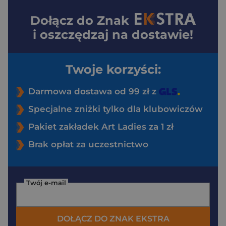
Dołącz do
Znak
i oszczędzaj na dostawie!
Twoje korzyści:
Darmowa dostawa od 99 zł z
Specjalne zniżki tylko dla klubowiczów
Pakiet zakładek Art Ladies za 1 zł
Brak opłat za uczestnictwo
Twój e-mail
DOŁĄCZ DO ZNAK EKSTRA