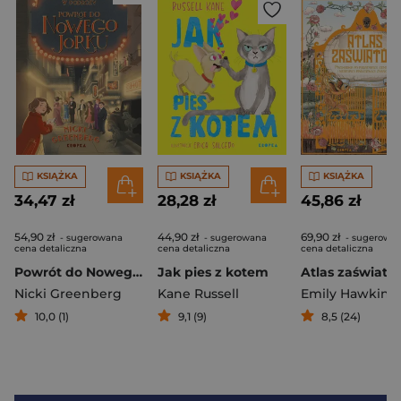
KSIĄŻKA
KSIĄŻKA
KSIĄŻKA
34,47 zł
28,28 zł
45,86 zł
54,90 zł
44,90 zł
69,90 zł
- sugerowana
- sugerowana
- sugerowa
cena detaliczna
cena detaliczna
cena detaliczna
Powrót do Nowego Jorku. Detektywka w Podróży. 2
Jak pies z kotem
Atlas zaświató
Nicki Greenberg
Kane Russell
Emily Hawkins
10,0 (1)
9,1 (9)
8,5 (24)