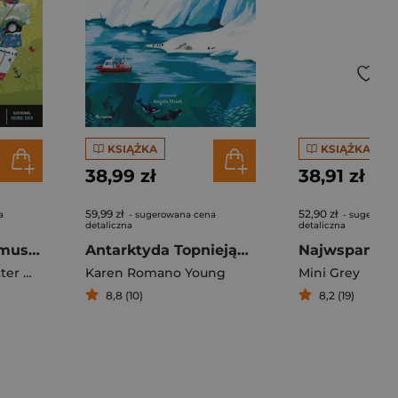
KSIĄŻKA
KSIĄŻKA
38,99 zł
38,91 zł
59,99 zł
52,90 zł
a
- sugerowana cena
- sugerowa
detaliczna
detaliczna
101 rzeczy, które musisz zrobić, zanim skończą się wakacje
Antarktyda Topniejący kontynent
Mørland
,
Fredrik Edén
Karen Romano Young
Mini Grey
8,8 (10)
8,2 (19)