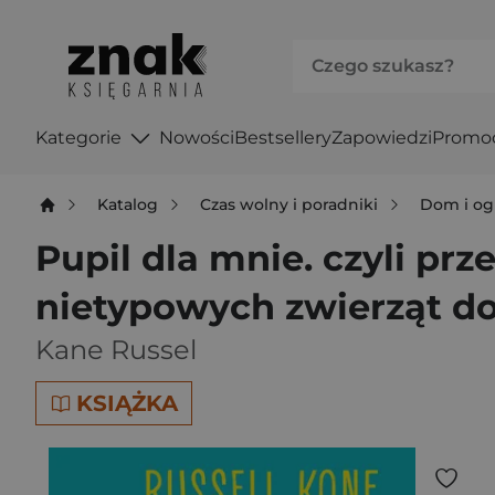
Kategorie
Nowości
Bestsellery
Zapowiedzi
Promo
Katalog
Czas wolny i poradniki
Dom i og
Pupil dla mnie. czyli p
nietypowych zwierząt 
Kane Russel
KSIĄŻKA