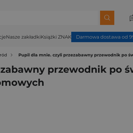
cje
Nasze zakładki
Książki ZNAK
Darmowa dostawa od 99
ród
Pupil dla mnie. czyli przezabawny przewodnik po 
rzezabawny przewodnik po ś
domowych