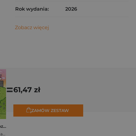
Rok wydania:
2026
Zobacz więcej
=
61,47 zł
ZAMÓW ZESTAW
Polishcore. Nasza cozy kolorowanka
Zofia Ejsymont-Stępniak „Timka.ink”