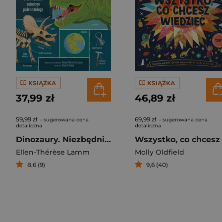
KSIĄŻKA
KSIĄŻKA
37,99 zł
46,89 zł
59,99 zł
69,99 zł
- sugerowana cena
- sugerowana cena
detaliczna
detaliczna
Dinozaury. Niezbędnik młodego paleontologa
Ellen-Thérèse Lamm
Molly Oldfield
8,6 (9)
9,6 (40)