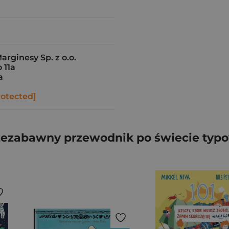
ginesy Sp. z o.o.
 11a
a
rotected]
rzezabawny przewodnik po świecie typ