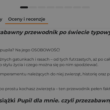
y
Oceny i recenzje
zezabawny przewodnik po świecie typow
e pupila? Na jego OSOBOWOŚĆ!
ych gatunkach i rasach – od tych futrzastych, aż po ca
o stylu życia i czego można się po nim spodziewać.
emperamentu należących do niej zwierząt, historię oraz p
 prostu kochasz zwierzęta – ten przewodnik pełen faktó
siążki
Pupil dla mnie. czyli przezabaw