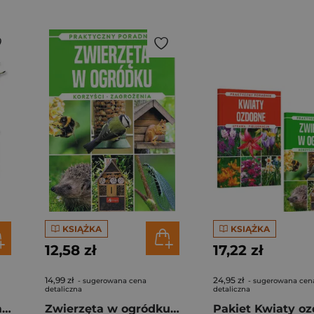
KSIĄŻKA
KSIĄŻKA
12,58 zł
17,22 zł
14,99 zł
24,95 zł
- sugerowana cena
- sugerowana cen
detaliczna
detaliczna
Kieszonkowy atlas motyli. 180 gatunków
Zwierzęta w ogródku. Korzyści, zagrożenia. Praktyczny poradnik