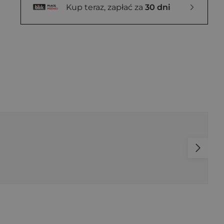
Kup teraz, zapłać za
30 dni