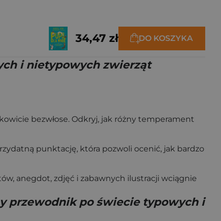
34,47 zł
DO KOSZYKA
ych i nietypowych zwierząt
łkowicie bezwłose. Odkryj, jak różny temperament
rzydatną punktację, która pozwoli ocenić, jak bardzo
w, anegdot, zdjęć i zabawnych ilustracji wciągnie
ny przewodnik po świecie typowych i