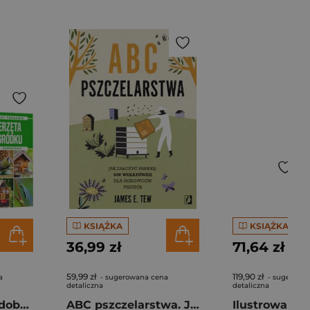
KSIĄŻKA
KSIĄŻKA
36,99 zł
71,64 zł
59,99 zł
119,90 zł
a
- sugerowana cena
- sugerowa
detaliczna
detaliczna
Pakiet Kwiaty ozdobne / Zwierzęta w ogródku
ABC pszczelarstwa. Jak założyć pasiekę: 500 wskazówek dla hodowców pszczół