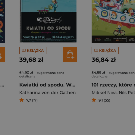
KSIĄŻKA
KSIĄŻKA
39,68 zł
36,84 zł
64,90 zł
54,99 zł
- sugerowana cena
- sugerowana cen
detaliczna
detaliczna
Wszystko, co chcesz wiedzieć. Genialne pytania i proste odpowiedzi na każdy dzień roku
Kwiatki od spodu. Wszystko, co chcielibyście wiedzieć o śmierci
Katharina von der Gathen
Mikkel Niva
,
Nils Petter 
7,7 (17)
9,1 (55)