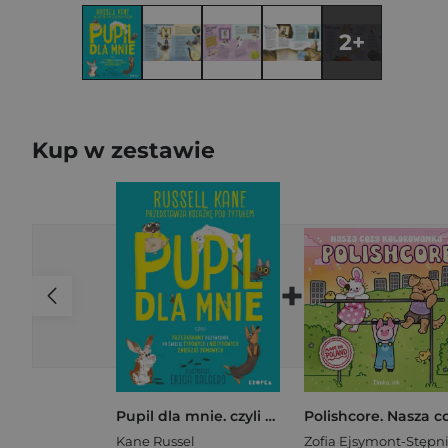
2+
Kup w zestawie
+
Pupil dla mnie. czyli przezabawny przewodnik po świecie typowych i nietypowych zwierząt domowych
Kane Russel