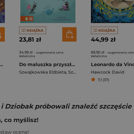
KSIĄŻKA
KSIĄŻKA
23,81 zł
44,99 zł
34,99 zł
69,90 zł
- sugerowana cena
- sugerowana cen
detaliczna
detaliczna
fów. Wielka magiczna wyszukiwanka
Do maluszka przyszły mrówki. Wierszyki do zabaw od rana do nocy
Leonardo da Vinc
Szwajkowska Elżbieta
,
Szwajkowski Witold
Hawcock David
7,1 (37)
i Dziobak próbowali znaleźć szczęście
 co myślisz!
ostaw ocenę!