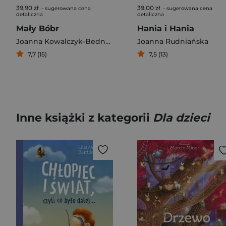
39,90 zł
39,00 zł
- sugerowana cena
- sugerowana cena
detaliczna
detaliczna
Mały Bóbr
Hania i Hania
Joanna Kowalczyk-Bednarczyk
Joanna Rudniańska
7,7 (15)
7,5 (13)
Inne książki z kategorii
Dla dzieci