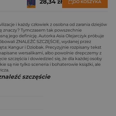
28,34 zł
DO KOSZYKA
izacje i każdy człowiek z osobna od zarania dziejów
rawdę znaczy? Tymczasem tak powszechnie
ną jego definicję. Autorka Asia Olejarczyk próbuje
 próbowali ZNALEŹĆ SZCZĘŚCIE, wydanej przez
ta: Kangur i Dziobak. Precyzyjnie rozpisany tekst
napisane wersalikami, albo powolnie drepczemy z
e szczęścia i dowiedzieć się, że dla każdej osoby
e są nie tylko sceneria i bohaterowie książki, ale
icza.
znaleźć szczęście