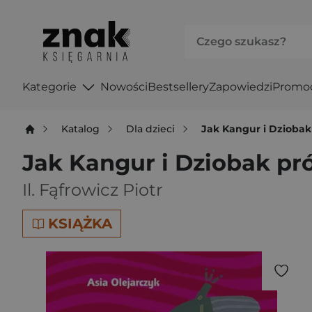
Kategorie
Nowości
Bestsellery
Zapowiedzi
Promo
Katalog
Dla dzieci
Jak Kangur i Dziobak
Jak Kangur i Dziobak pr
Il. Fąfrowicz Piotr
KSIĄŻKA