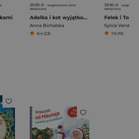
39,90 zł
39,90 zł
a
- sugerowana cena
- sugerowa
detaliczna
detaliczna
bkami
Adelka i kot wyjątkowy
Anna Bichalska
Sylvia Vanden
8,4 (23)
7,6 (10)