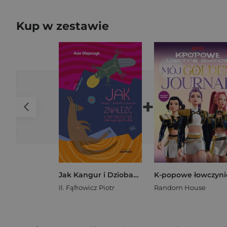
Kup w zestawie
+
Jak Kangur i Dziobak próbowali znaleźć szczęście
Il. Fąfrowicz Piotr
Random House