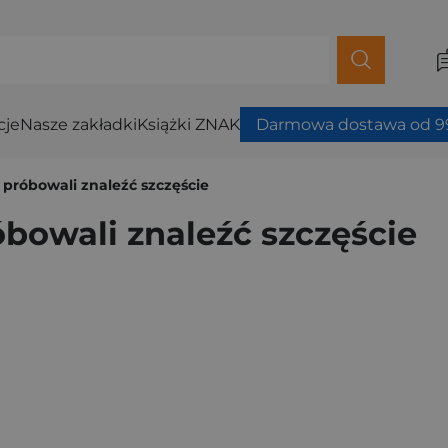
cje
Nasze zakładki
Książki ZNAK
Darmowa dostawa od 99
 próbowali znaleźć szczęście
óbowali znaleźć szczęście