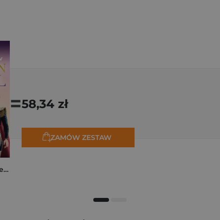
=
58,34 zł
ZAMÓW ZESTAW
K-popowe łowczynie demonów. Mój golden journal. Oficjalny dziennik