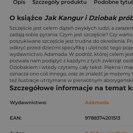
Opis
Szczegóły produktu
Podobne tytuł
O książce
Jak Kangur i Dziobak prób
Szczęście jest celem dążeń zwykłych ludzi, a zaraze
zadają sobie pytania: Czym jest szczęście? Czy war
poszukiwane szczęście jest trudne do określenia. Pr
odkryć przed dziećmi specyfikę i ulotność tego po
wydawnictwo Adamada. W podróż, której celem jest zn
pozwala nam podążyć z każdym z tych zwierząt osob
Dziobakiem i wtedy czytamy cały tekst. Piękna i mąd
oznacza ono coś innego, oraz że znaleźć je możemy tyl
też ilustracje utrzymane w pierwotnym aborygeński
Szczegółowe informacje na temat k
Wydawnictwo:
Adamada
EAN:
9788374201513