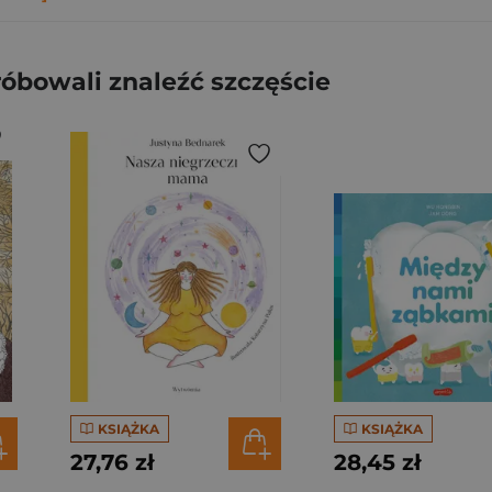
óbowali znaleźć szczęście
KSIĄŻKA
KSIĄŻKA
27,76 zł
28,45 zł