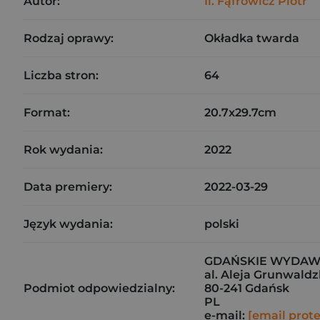
Autor:
Il. Fąfrowicz Piotr
Rodzaj oprawy:
Okładka twarda
Liczba stron:
64
Format:
20.7x29.7cm
Rok wydania:
2022
Data premiery:
2022-03-29
Język wydania:
polski
GDAŃSKIE WYDAWNI
al. Aleja Grunwaldz
Podmiot odpowiedzialny:
80-241 Gdańsk
PL
e-mail:
[email prot