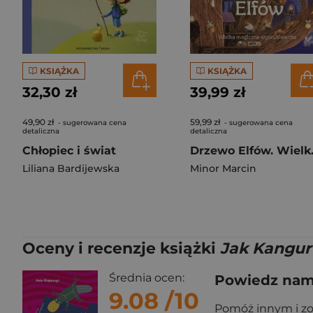
KSIĄŻKA
KSIĄŻKA
32,30 zł
39,99 zł
49,90 zł
59,99 zł
- sugerowana cena
- sugerowana cena
detaliczna
detaliczna
Chłopiec i świat
Drzewo El
Liliana Bardijewska
Minor Marcin
Oceny i recenzje książki
Jak Kangur 
Średnia ocen:
Powiedz nam,
9.08
/10
Pomóż innym i z