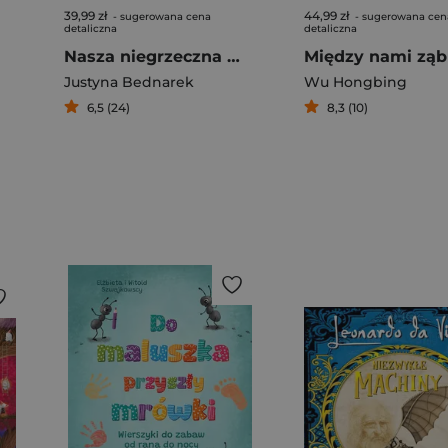
39,99 zł
44,99 zł
- sugerowana cena
- sugerowana cen
detaliczna
detaliczna
Nasza niegrzeczna mama
Między nami zą
Justyna Bednarek
Wu Hongbing
6,5 (24)
8,3 (10)