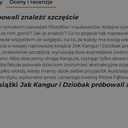
y
Oceny i recenzje
owali znaleźć szczęście
m tematem rozważań filozofów i naukowców. Kolejne cywil
to za nim gonić? Jak je znaleźć? Co to pojęcie tak nap
zede wszystkim ze względu na to, że każdy ma swoją włas
jęcia w swojej najnowszej książce JAK Kangur i Dziobak
alezienie szczęścia, wyruszają dwa australijskie zwierzę
no. Albo skaczemy drogą Kangura, czytając tylko słowa 
ra fabuła pozwala dzieciom zrozumieć abstrakcyjne pojęci
ko wtedy, kiedy mamy obok siebie przyjaciół. Australijski
m stylu, wykonane przez uznanego twórcę Piotra Fąfrow
siążki
Jak Kangur i Dziobak próbowali 