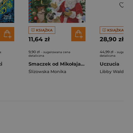
KSIĄŻKA
KSIĄŻKA
11,64 zł
28,90 zł
9,90 zł
44,99 zł
a
- sugerowana cena
- sugerowa
detaliczna
detaliczna
i
Smaczek od Mikołaja i pudełko po bombkach
Uczucia
Ślizowska Monika
Libby Walden