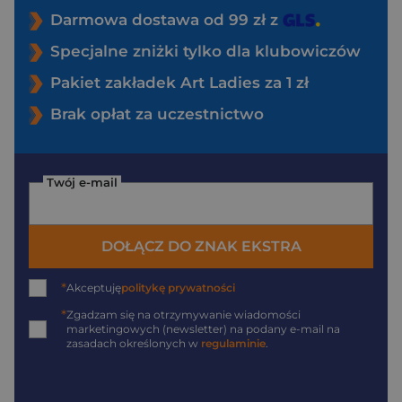
Darmowa dostawa od 99 zł z
Specjalne zniżki tylko dla klubowiczów
Pakiet zakładek Art Ladies za 1 zł
Brak opłat za uczestnictwo
Twój e-mail
DOŁĄCZ DO ZNAK EKSTRA
*
Akceptuję
politykę prywatności
*
Zgadzam się na otrzymywanie wiadomości
marketingowych (newsletter) na podany
e-mail
na
zasadach określonych w
regulaminie
.