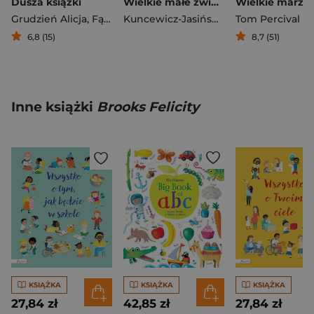
Dusza książki
Wielkie małe zwierzę
Grudzień Alicja
,
Fąfrowicz Piotr
Kuncewicz-Jasińska Urszula
Tom Percival
6,8 (15)
8,7 (51)
Inne książki
Brooks Felicity
KSIĄŻKA
KSIĄŻKA
KSIĄŻKA
27,84 zł
42,85 zł
27,84 zł