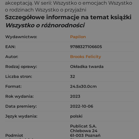
akceptacją. W serii: Wszystko o emocjach Wszystko
o rodzinach Wszystko o przyjaźni
Szczegółowe informacje na temat książki
Wszystko o różnorodności
Wydawnictwo:
Papilon
EAN:
9788327106605
Autor:
Brooks Felicity
Rodzaj oprawy:
Okładka twarda
Liczba stron:
32
Format:
24.5x30.0cm
Rok wydania:
2023
Data premiery:
2022-10-06
Język wydania:
polski
Publicat S.A.
Chlebowa 24
Podmiot
61-003 Poznań