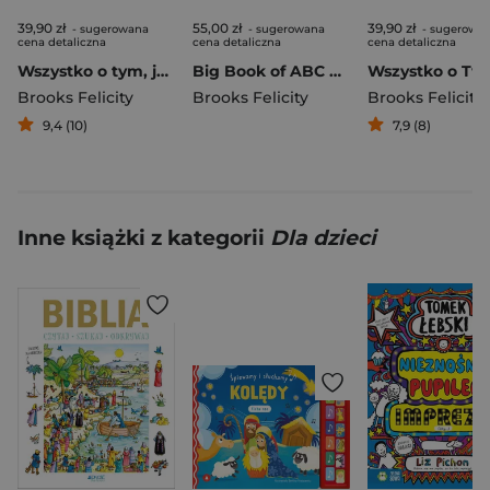
39,90 zł
55,00 zł
39,90 zł
- sugerowana
- sugerowana
- sugerowa
cena detaliczna
cena detaliczna
cena detaliczna
Wszystko o tym, jak będzie w szkole
Big Book of ABC wer. angielska
Brooks Felicity
Brooks Felicity
Brooks Felicity
9,4 (10)
7,9 (8)
Inne książki z kategorii
Dla dzieci