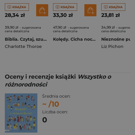
KSIĄŻKA
KSIĄŻKA
KSIĄŻKA
28,34 zł
33,30 zł
23,81 zł
39,90 zł
47,90 zł
34,99 zł
- sugerowana
- sugerowana
- sugerowa
cena detaliczna
cena detaliczna
cena detaliczna
Biblia. Czytaj, szukaj, odkrywaj
Kolędy. Cicha noc. Śpiewamy i słuchamy
Charlotte Thoroe
Liz Pichon
Oceny i recenzje książki
Wszystko o
różnorodności
Średnia ocen:
~
/10
Liczba ocen:
0