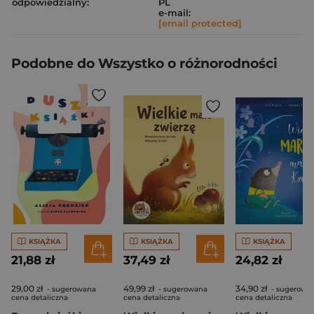
odpowiedzialny:
PL
e-mail:
[email protected]
Podobne do Wszystko o różnorodności
KSIĄŻKA
KSIĄŻKA
KSIĄŻKA
21,88 zł
37,49 zł
24,82 zł
29,00 zł
49,99 zł
34,90 zł
- sugerowana
- sugerowana
- sugerowa
cena detaliczna
cena detaliczna
cena detaliczna