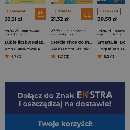
KSIĄŻKA
KSIĄŻKA
KSIĄŻKA
33,31 zł
21,32 zł
30,58 zł
49,90 zł
27,99 zł
44,90 zł
- sugerowana
- sugerowana
- sugerowa
cena detaliczna
cena detaliczna
cena detaliczna
Lubię liczby! Książka do nauki liczb. Aktywne Czytanie
Stefcia chce do mamy
Anna Jankowska
Aleksandra Struska-Musiał
Boguś Janiszew
9,7 (12)
8,3 (12)
9,2 (13)
Dołącz do
Znak
i oszczędzaj na dostawie!
Twoje korzyści: