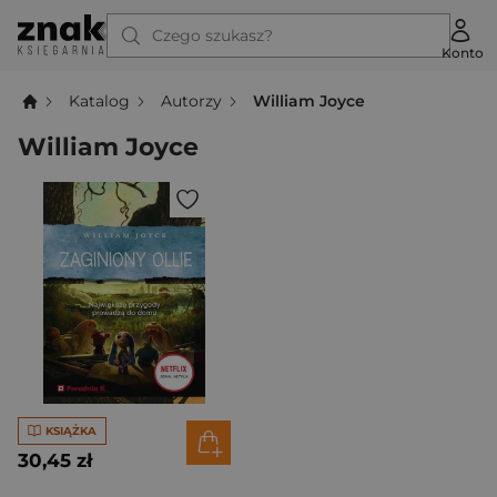
Czego szukasz?
Konto
Katalog
Autorzy
William Joyce
William Joyce
KSIĄŻKA
30,45 zł