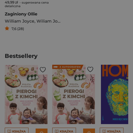
49,99 zł
- sugerowana cena
detaliczna
Zaginiony Ollie
William Joyce
,
Wiliam Joyce
7,6 (28)
Bestsellery
KSIĄŻKA
KSIĄŻKA
KSIĄŻKA