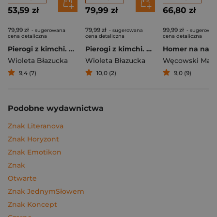
53,59 zł
79,99 zł
66,80 zł
79,99 zł
79,99 zł
99,99 zł
- sugerowana
- sugerowana
- sugerowa
cena detaliczna
cena detaliczna
cena detaliczna
Pierogi z kimchi. Moje ulubione azjatyckie przepisy
Pierogi z kimchi. Moje ulubione azjatyckie przepisy - książka z autografem
Wioleta Błazucka
Wioleta Błazucka
Węcowski Mar
9,4 (7)
10,0 (2)
9,0 (9)
Podobne wydawnictwa
Znak Literanova
Znak Horyzont
Znak Emotikon
Znak
Otwarte
Znak JednymSłowem
Znak Koncept