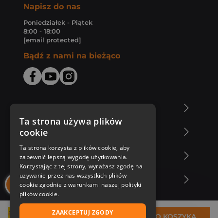
Napisz do nas
Poniedziałek - Piątek
8:00 - 18:00
[email protected]
Bądź z nami na bieżąco
O Księgarni Znak
Ta strona używa plików
cookie
Zakupy u nas
Ta strona korzysta z plików cookie, aby
Nasza oferta
zapewnić lepszą wygodę użytkowania.
Korzystając z tej strony, wyrażasz zgodę na
używanie przez nas wszystkich plików
Nasi autorzy
cookie zgodnie z warunkami naszej polityki
plików cookie.
ZAAKCEPTUJ ZGODY
35,95 zł
DO KOSZYKA