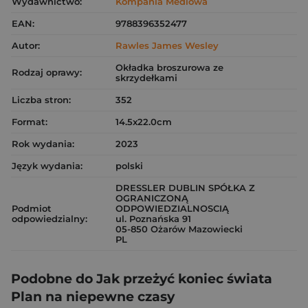
Wydawnictwo:
Kompania Mediowa
EAN:
9788396352477
Autor:
Rawles James Wesley
Okładka broszurowa ze
Rodzaj oprawy:
skrzydełkami
Liczba stron:
352
Format:
14.5x22.0cm
Rok wydania:
2023
Język wydania:
polski
DRESSLER DUBLIN SPÓŁKA Z
OGRANICZONĄ
Podmiot
ODPOWIEDZIALNOSCIĄ
odpowiedzialny:
ul. Poznańska 91
05-850 Ożarów Mazowiecki
PL
Podobne do Jak przeżyć koniec świata
Plan na niepewne czasy