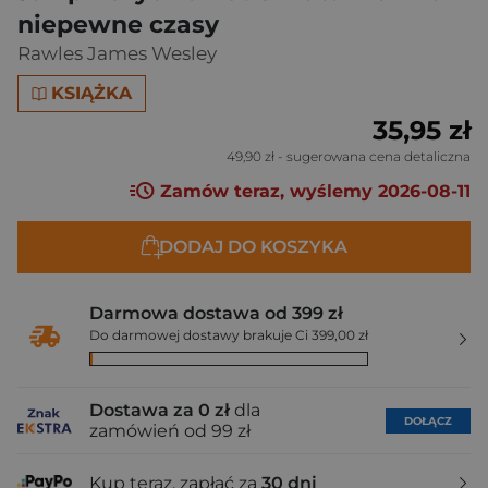
niepewne czasy
Rawles James Wesley
KSIĄŻKA
35,95 zł
49,90 zł
- sugerowana cena detaliczna
Zamów teraz, wyślemy 2026-08-11
DODAJ DO KOSZYKA
Darmowa dostawa od 399 zł
Do darmowej dostawy brakuje Ci 399,00 zł
Dostawa za 0 zł
dla
DOŁĄCZ
zamówień od 99 zł
Kup teraz, zapłać za
30 dni