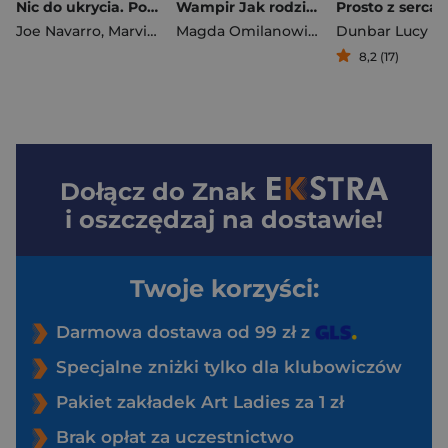
Nic do ukrycia. Poznaj mowę ciała z agentem FBI
Wampir Jak rodzi się zło
Joe Navarro
,
Marvin Karlins
Magda Omilanowicz
Dunbar Lucy Cl
8,2 (17)
Dołącz do
Znak
i oszczędzaj na dostawie!
Twoje korzyści:
Darmowa dostawa od 99 zł z
Specjalne zniżki tylko dla klubowiczów
Pakiet zakładek Art Ladies za 1 zł
Brak opłat za uczestnictwo