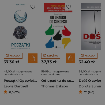
KSIĄŻKA
KSIĄŻKA
KSIĄŻKA
37,36 zł
37,73 zł
32,40 zł
49,00 zł
59,99 zł
38,00 zł
- sugerowana
- sugerowana
- sugerowa
cena detaliczna
cena detaliczna
cena detaliczna
Początki Opowieść o tym, jak Ziemia nas stworzyła
Od upadku do sukcesu
Lewis Dartnell
Thomas Erikson
Dorota Sumińs
8,0 (70)
7,1 (146)