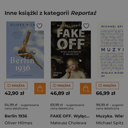
Inne książki z kategorii
Reportaż
KSIĄŻKA
KSIĄŻKA
KSIĄŻKA
42,90 zł
46,89 zł
66,99 zł
64,99 zł
69,99 zł
99,99 zł
- sugerowana
- sugerowana
- sugerowa
cena detaliczna
cena detaliczna
cena detaliczna
Berlin 1936
FAKE OFF. Wyłącz dezinformację ze swojego życia
Oliver Hilmes
Mateusz Cholewa
Michael Spitzer