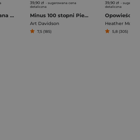
39,90 zł
39,90 zł
a
- sugerowana cena
- sugerowa
detaliczna
detaliczna
Elżbieta, Filip, Diana i Meghan Zmierzch świata Windsorów
Minus 100 stopni Pierwsze zimowe wejście na Mount McKinley
Opowieści o 
Art Davidson
Heather Morris
7,5 (185)
5,8 (305)