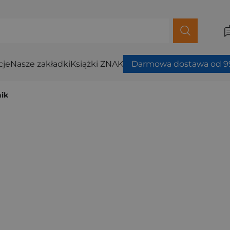
cje
Nasze zakładki
Książki ZNAK
Darmowa dostawa od 99
ik