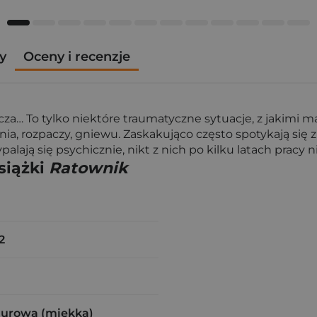
y
Oceny i recenzje
za… To tylko niektóre traumatyczne sytuacje, z jakimi m
nia, rozpaczy, gniewu. Zaskakująco często spotykają się z
alają się psychicznie, nikt z nich po kilku latach pracy n
siążki
Ratownik
2
zurowa (miękka)