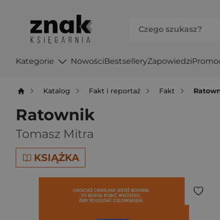
Kategorie
Nowości
Bestsellery
Zapowiedzi
Promo
Katalog
Fakt i reportaż
Fakt
Ratown
Ratownik
Tomasz Mitra
KSIĄŻKA