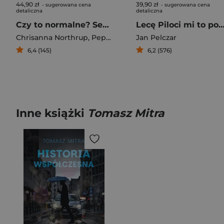
44,90 zł
39,90 zł
- sugerowana cena
- sugerowana cena
detaliczna
detaliczna
Czy to normalne? Seks, związki i statystyka
Lecę Piloci mi to powied
Chrisanna Northrup
,
Pepper Schwartz
Jan Pelczar
,
James Witte
6,4 (145)
6,2 (576)
Inne książki
Tomasz Mitra