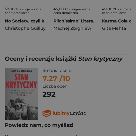
57,00 zł
45,00 zł
49,00 zł
- sugerowana
- sugerowana
- sugerowa
cena detaliczna
cena detaliczna
cena detaliczna
No Society, czyli koniec zachodniej klasy średniej
Pilchissimo! Literacki hedonizm w czasach kryzysu
Christophe Guilluy
Machej Zbigniew
Gita Mehta
Oceny i recenzje książki
Stan krytyczny
Średnia ocen:
7.27
/10
Liczba ocen:
292
Powiedz nam, co myślisz!