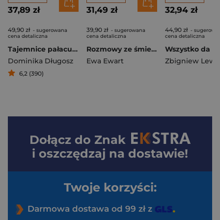
37,89 zł
31,49 zł
32,94 zł
49,90 zł
39,90 zł
44,90 zł
- sugerowana
- sugerowana
- sugerowa
cena detaliczna
cena detaliczna
cena detaliczna
Tajemnice pałacu prezydenckiego
Rozmowy ze śmiercią
Dominika Długosz
Ewa Ewart
6,2 (390)
Dołącz do
Znak
i oszczędzaj na dostawie!
Twoje korzyści:
Darmowa dostawa od 99 zł z