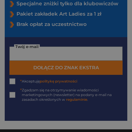
Specjalne zniżki tylko dla klubowiczów
Pakiet zakładek Art Ladies za 1 zł
Brak opłat za uczestnictwo
Twój e-mail
DOŁĄCZ DO ZNAK EKSTRA
*
Akceptuję
politykę prywatności
*
Zgadzam się na otrzymywanie wiadomości
marketingowych (newsletter) na podany
e-mail
na
zasadach określonych w
regulaminie
.