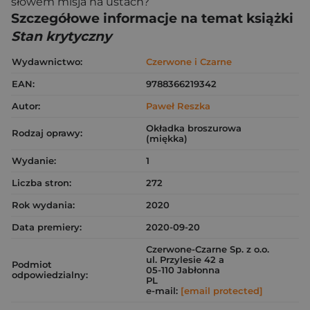
słowem misja na ustach?
Szczegółowe informacje na temat książki
Stan krytyczny
Wydawnictwo:
Czerwone i Czarne
EAN:
9788366219342
Autor:
Paweł Reszka
Okładka broszurowa
Rodzaj oprawy:
(miękka)
Wydanie:
1
Liczba stron:
272
Rok wydania:
2020
Data premiery:
2020-09-20
Czerwone-Czarne Sp. z o.o.
ul. Przylesie 42 a
Podmiot
05-110 Jabłonna
odpowiedzialny:
PL
e-mail:
[email protected]