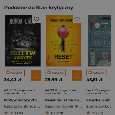
Podobne do Stan krytyczny
KSIĄŻKA
KSIĄŻKA
KSIĄŻKA
34,43 zł
29,99 zł
43,51 zł
49,90 zł
44,90 zł
54,99 zł
- sugerowana
- sugerowana
- sugerowa
cena detaliczna
cena detaliczna
cena detaliczna
Motyw ukryty Zbrodnie, sprawcy i ofiary. Z archiwum profilera
Reset Świat na nowo
Katarzyna Bonda
,
Bogdan Lach
Karolina Korwin-Piotrowska
Stanisław Łubi
7,0 (1615)
6,1 (329)
7,1 (417)