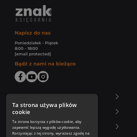
Napisz do nas
Poniedziałek - Piątek
8:00 - 18:00
[email protected]
Bądź z nami na bieżąco
O Księgarni Znak
Ta strona używa plików
cookie
Zakupy u nas
Ta strona korzysta z plików cookie, aby
Nasza oferta
zapewnić lepszą wygodę użytkowania.
Korzystając z tej strony, wyrażasz zgodę na