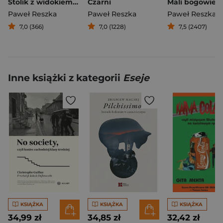
Stolik z widokiem na Kreml
Czarni
Paweł Reszka
Paweł Reszka
Paweł Reszka
7,0 (366)
7,0 (1228)
7,5 (2407)
Inne książki z kategorii
Eseje
KSIĄŻKA
KSIĄŻKA
KSIĄŻKA
34,99 zł
34,85 zł
32,42 zł