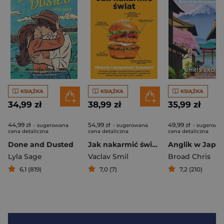
KSIĄŻKA
KSIĄŻKA
KSIĄŻKA
34,99 zł
38,99 zł
35,99 zł
44,99 zł
54,99 zł
49,99 zł
- sugerowana
- sugerowana
- sugerowa
cena detaliczna
cena detaliczna
cena detaliczna
Done and Dusted
Jak nakarmić świat. Historia i przyszłość żywności
Lyla Sage
Vaclav Smil
Broad Chris
6,1 (819)
7,0 (7)
7,2 (210)