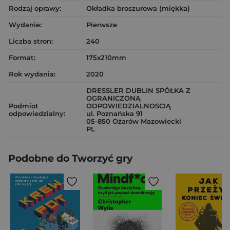
Rodzaj oprawy:
Okładka broszurowa (miękka)
Wydanie:
Pierwsze
Liczba stron:
240
Format:
175x210mm
Rok wydania:
2020
DRESSLER DUBLIN SPÓŁKA Z
OGRANICZONĄ
Podmiot
ODPOWIEDZIALNOSCIĄ
odpowiedzialny:
ul. Poznańska 91
05-850 Ożarów Mazowiecki
PL
Podobne do Tworzyć gry