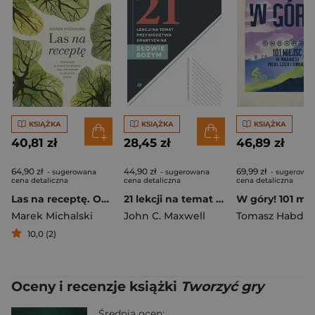
KSIĄŻKA
KSIĄŻKA
KSIĄŻKA
40,81 zł
28,45 zł
46,89 zł
64,90 zł
44,90 zł
69,99 zł
- sugerowana
- sugerowana
- sugerowa
cena detaliczna
cena detaliczna
cena detaliczna
Las na receptę. Opowieść o terapeutycznej roli przyrody w naszym życiu
21 lekcji na temat przywództwa opartych na Słowie
Marek Michalski
John C. Maxwell
Tomasz Habdas
10,0 (2)
Oceny i recenzje książki
Tworzyć gry
Średnia ocen: