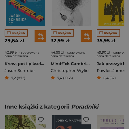
KSIĄŻKA
KSIĄŻKA
KSIĄŻKA
29,64 zł
32,99 zł
35,95 zł
42,99 zł
44,99 zł
49,90 zł
- sugerowana
- sugerowana
- sugerowa
cena detaliczna
cena detaliczna
cena detaliczna
Krew, pot i piksele Chwalebne i niepokojące opowieści o tym, jak robi się gry
Mindf*ck Cambridge Analytica czyli jak popsuć demokrację
Jason Schreier
Christopher Wylie
7,2 (872)
7,4 (1063)
6,4 (57)
Inne książki z kategorii
Poradniki