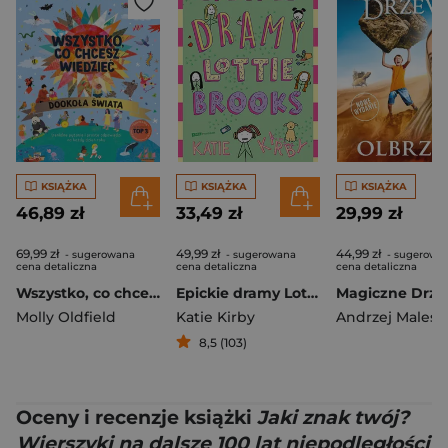
KSIĄŻKA
KSIĄŻKA
KSIĄŻKA
46,89 zł
33,49 zł
29,99 zł
69,99 zł
49,99 zł
44,99 zł
- sugerowana
- sugerowana
- sugerowa
cena detaliczna
cena detaliczna
cena detaliczna
Wszystko, co chcesz wiedzieć. Dookoła świata. Genialne pytania i proste odpowiedzi na każdy dzień roku
Epickie dramy Lottie Brooks
Molly Oldfield
Katie Kirby
Andrzej Malesz
8,5 (103)
Oceny i recenzje książki
Jaki znak twój?
Wierszyki na dalsze 100 lat niepodległości