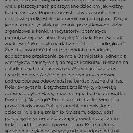
wielu płaszczyznach pokazywano dzieciom jak ważny
to dla nas czas. Poprzez uczestnictwo w konkursach
uczniowie podkreślali rozumienie niepodległości. Dzięki
jednej z nauczycielek nauczania początkowego, która
organizowała konkurs recytatorski o tematyce
patriotycznej poznałam książkę Michała Rusinka "Jaki
znak Twój? Wierszyki na dalsze 100 lat niepodległości".
Zresztą zawartość tak mi się spodobała podczas
pobieżnego przejrzenia, że moja Ośmiolatka jednego z
wierszyków nauczyła się do tegoż konkursu. Niebanalna
okładka działa na nasz wzrok. W dłoniach czujemy
twardą oprawę. A później rozpoczynamy cudowną
podróż poprzez odpowiedzi na bardzo ważne dla nas,
Polaków pytania. Dotychczas znaliśmy tylko wersję
dziesięciu pytań Bełzy, teraz na topie będzie dziesiątka
Rusinka :) Dlaczego? Ponieważ od chwili stworzenia
przez Władysława Bełzę "Katechizmu polskiego
dziecka" wiele się zmieniło. Owszem, odpowiedzi
pozostają te same, ale otaczający świat a wraz z nim
ludzie poddani zostali przemianom. Książeczka w
sposób niezwykle przystępny udziela odpowiedzi na