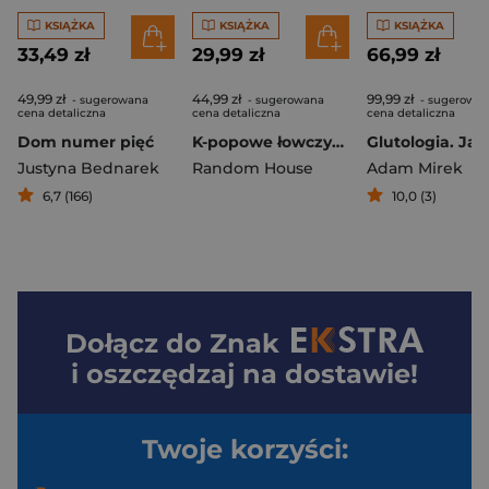
KSIĄŻKA
KSIĄŻKA
KSIĄŻKA
33,49 zł
29,99 zł
66,99 zł
49,99 zł
44,99 zł
99,99 zł
- sugerowana
- sugerowana
- sugerowa
cena detaliczna
cena detaliczna
cena detaliczna
Dom numer pięć
K-popowe łowczynie demonów. Oficjalna książka z zadaniami
Justyna Bednarek
Random House
Adam Mirek
6,7 (166)
10,0 (3)
Dołącz do
Znak
i oszczędzaj na dostawie!
Twoje korzyści: