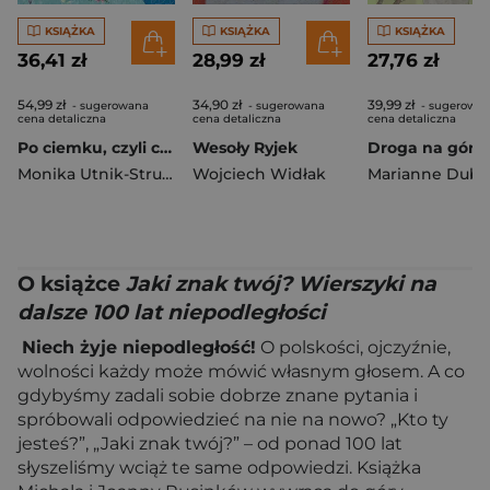
KSIĄŻKA
KSIĄŻKA
KSIĄŻKA
36,41 zł
28,99 zł
27,76 zł
54,99 zł
34,90 zł
39,99 zł
- sugerowana
- sugerowana
- sugerowa
cena detaliczna
cena detaliczna
cena detaliczna
Po ciemku, czyli co się dzieje w nocy
Wesoły Ryjek
Droga na górę
Monika Utnik-Strugała
Wojciech Widłak
Marianne Dubu
O książce
Jaki znak twój? Wierszyki na
dalsze 100 lat niepodległości
Niech żyje niepodległość!
O polskości, ojczyźnie,
wolności każdy może mówić własnym głosem. A co
gdybyśmy zadali sobie dobrze znane pytania i
spróbowali odpowiedzieć na nie na nowo? „Kto ty
jesteś?”, „Jaki znak twój?” – od ponad 100 lat
słyszeliśmy wciąż te same odpowiedzi. Książka