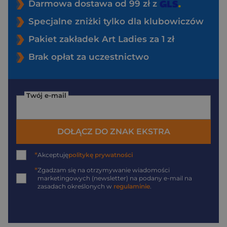
Darmowa dostawa od 99 zł z
Specjalne zniżki tylko dla klubowiczów
Pakiet zakładek Art Ladies za 1 zł
Brak opłat za uczestnictwo
Twój e-mail
DOŁĄCZ DO ZNAK EKSTRA
*
Akceptuję
politykę prywatności
*
Zgadzam się na otrzymywanie wiadomości
marketingowych (newsletter) na podany
e-mail
na
zasadach określonych w
regulaminie
.