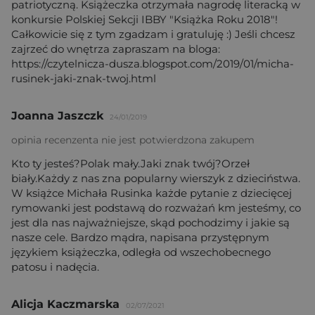
patriotyczną. Książeczka otrzymała nagrodę literacką w
konkursie Polskiej Sekcji IBBY "Książka Roku 2018"!
Całkowicie się z tym zgadzam i gratuluję :) Jeśli chcesz
zajrzeć do wnętrza zapraszam na bloga:
https://czytelnicza-dusza.blogspot.com/2019/01/micha-
rusinek-jaki-znak-twoj.html
Joanna Jaszczk
24/01/2019
opinia recenzenta nie jest potwierdzona zakupem
Kto ty jesteś?Polak mały.Jaki znak twój?Orzeł
biały.Każdy z nas zna popularny wierszyk z dzieciństwa.
W książce Michała Rusinka każde pytanie z dziecięcej
rymowanki jest podstawą do rozważań km jesteśmy, co
jest dla nas najważniejsze, skąd pochodzimy i jakie są
nasze cele. Bardzo mądra, napisana przystępnym
językiem książeczka, odległa od wszechobecnego
patosu i nadęcia.
Alicja Kaczmarska
02/07/2021