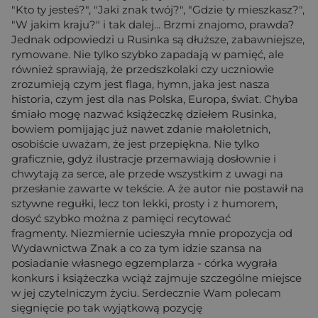
"Kto ty jesteś?", "Jaki znak twój?", "Gdzie ty mieszkasz?",
"W jakim kraju?" i tak dalej... Brzmi znajomo, prawda?
Jednak odpowiedzi u Rusinka są dłuższe, zabawniejsze,
rymowane. Nie tylko szybko zapadają w pamięć, ale
również sprawiają, że przedszkolaki czy uczniowie
zrozumieją czym jest flaga, hymn, jaka jest nasza
historia, czym jest dla nas Polska, Europa, świat. Chyba
śmiało mogę nazwać książeczkę dziełem Rusinka,
bowiem pomijając już nawet zdanie małoletnich,
osobiście uważam, że jest przepiękna. Nie tylko
graficznie, gdyż ilustracje przemawiają dosłownie i
chwytają za serce, ale przede wszystkim z uwagi na
przesłanie zawarte w tekście. A że autor nie postawił na
sztywne regułki, lecz ton lekki, prosty i z humorem,
dosyć szybko można z pamięci recytować
fragmenty. Niezmiernie ucieszyła mnie propozycja od
Wydawnictwa Znak a co za tym idzie szansa na
posiadanie własnego egzemplarza - córka wygrała
konkurs i książeczka wciąż zajmuje szczególne miejsce
w jej czytelniczym życiu. Serdecznie Wam polecam
sięgnięcie po tak wyjątkową pozycję