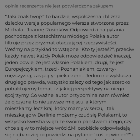
opinia recenzenta nie jest potwierdzona zakupem
"Jaki znak twój?" to bardziej współczesna i bliższa
dziecku wersja popularnego wiersza stworzona przez
Michała i Joannę Rusinków. Odpowiedzi na pytania
pochodzące z katechizmu młodego Polaka autor
filtruje przez pryzmat otaczającej rzeczywistości.
Weźmy na przykład to wstępne "Kto ty jesteś?", przeciw
każdy, nawet każdy Polak może odpowiedzieć inaczej,
jeden powie, że jest właśnie Polakiem, drugi, że jest
Europejczykiem, trzeci- Poznaniakiem, czwarty-
mężczyzną, zaś piąty- piekarzem... Jedno nie wyklucza
drugiego prawda, wszystko zależy od tego jak szeroko
potraktujemy temat i z jakiej perspektywy na niego
spojrzymy. Co ważne, autor przypomina nam również,
że ojczyzna to nie zawsze miejscu, a którym
mieszkamy, lecz kraj, który mamy w sercu, i tak
mieszkając w Berlinie możemy czuć się Polakami, to
wszystko kwestia więzi ze swoim państwem i tego, czy
chce się w to miejsce wrócić.Mi osobiście odpowiadają
się najbardziej odpowiedzi na pytanie "coś jej winien?" i