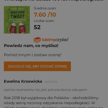
Średnia ocen:
7.60
/10
Liczba ocen:
52
Powiedz nam, co myślisz!
Pomóż innym i zostaw ocenę!
ZALOGUJ SIĘ, ABY DODAĆ OPINIĘ
Ewelina Krzewicka
24/01/2019
opinia recenzenta nie jest potwierdzona zakupem
Rok 2018 był wyjątkowy dla Polaków - obchodziliśmy
wtedy setną rocznicę odzyskania niepodległości. W
szkole podstawowej, do której uczęszcza moja córka na