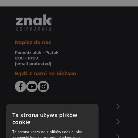
Napisz do nas
Poniedziałek - Piątek
8:00 - 18:00
[email protected]
Bądź z nami na bieżąco
O Księgarni Znak
Ta strona używa plików
cookie
Zakupy u nas
Ta strona korzysta z plików cookie, aby
Nasza oferta
zapewnić lepszą wygodę użytkowania.