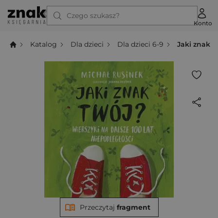
Czego szukasz?
Konto
Katalog
Dla dzieci
Dla dzieci 6-9
Jaki znak t
Przeczytaj
fragment