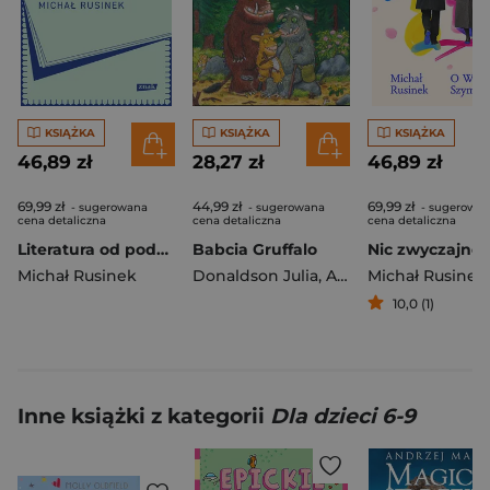
KSIĄŻKA
KSIĄŻKA
KSIĄŻKA
46,89 zł
28,27 zł
46,89 zł
69,99 zł
44,99 zł
69,99 zł
- sugerowana
- sugerowana
- sugerowa
cena detaliczna
cena detaliczna
cena detaliczna
Literatura od podszewki. Teorie pisania
Babcia Gruffalo
Michał Rusinek
Donaldson Julia
,
Axel Scheffler
Michał Rusinek
10,0 (1)
Inne książki z kategorii
Dla dzieci 6-9