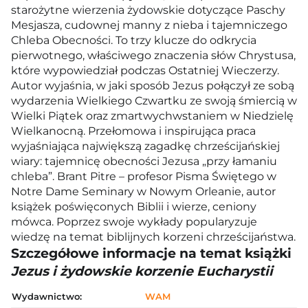
starożytne wierzenia żydowskie dotyczące Paschy
Mesjasza, cudownej manny z nieba i tajemniczego
Chleba Obecności. To trzy klucze do odkrycia
pierwotnego, właściwego znaczenia słów Chrystusa,
które wypowiedział podczas Ostatniej Wieczerzy.
Autor wyjaśnia, w jaki sposób Jezus połączył ze sobą
wydarzenia Wielkiego Czwartku ze swoją śmiercią w
Wielki Piątek oraz zmartwychwstaniem w Niedzielę
Wielkanocną. Przełomowa i inspirująca praca
wyjaśniająca największą zagadkę chrześcijańskiej
wiary: tajemnicę obecności Jezusa „przy łamaniu
chleba”. Brant Pitre – profesor Pisma Świętego w
Notre Dame Seminary w Nowym Orleanie, autor
książek poświęconych Biblii i wierze, ceniony
mówca. Poprzez swoje wykłady popularyzuje
wiedzę na temat biblijnych korzeni chrześcijaństwa.
Szczegółowe informacje na temat książki
Jezus i żydowskie korzenie Eucharystii
Wydawnictwo:
WAM