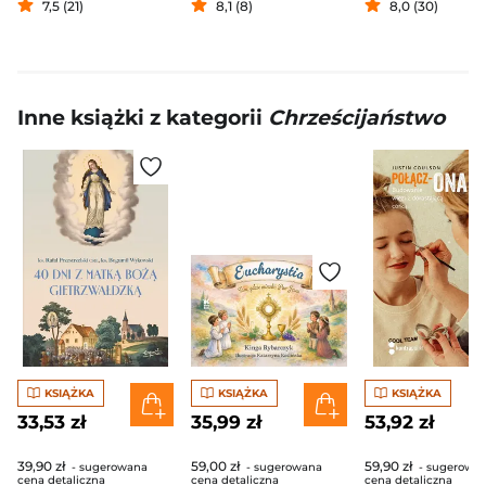
7,5 (21)
8,1 (8)
8,0 (30)
Inne książki z kategorii
Chrześcijaństwo
KSIĄŻKA
KSIĄŻKA
KSIĄŻKA
33,53 zł
35,99 zł
53,92 zł
39,90 zł
59,00 zł
59,90 zł
- sugerowana
- sugerowana
- sugerowa
cena detaliczna
cena detaliczna
cena detaliczna