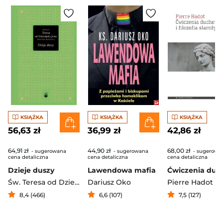
KSIĄŻKA
KSIĄŻKA
KSIĄŻKA
56,63 zł
36,99 zł
42,86 zł
64,91 zł
44,90 zł
68,00 zł
- sugerowana
- sugerowana
- sugerowa
cena detaliczna
cena detaliczna
cena detaliczna
Dzieje duszy
Lawendowa mafia
Św. Teresa od Dzieciątka Jezus
Dariusz Oko
Pierre Hadot
8,4 (466)
6,6 (107)
7,5 (127)