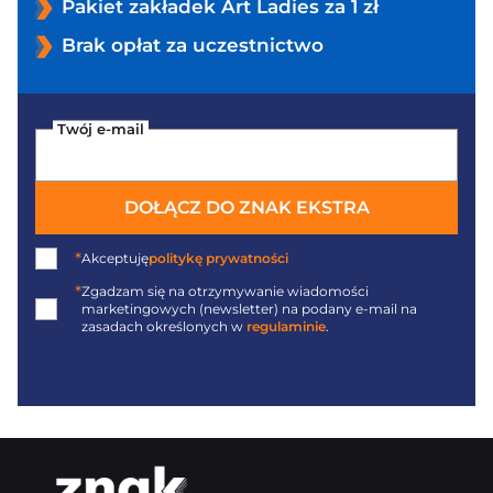
Pakiet zakładek Art Ladies za 1 zł
Brak opłat za uczestnictwo
Twój e-mail
DOŁĄCZ DO ZNAK EKSTRA
*
Akceptuję
politykę prywatności
*
Zgadzam się na otrzymywanie wiadomości
marketingowych (newsletter) na podany
e-mail
na
zasadach określonych w
regulaminie
.