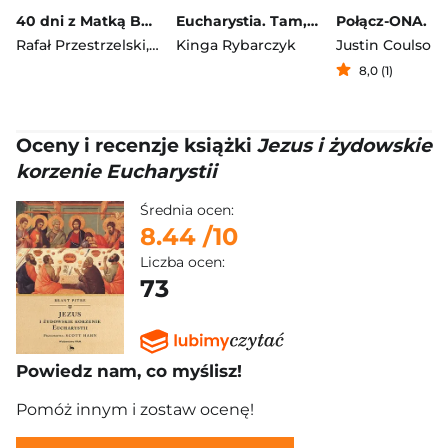
40 dni z Matką Bożą Gietrzwałdzką
Eucharystia. Tam, gdzie mieszka Pan Jezus
Rafał Przestrzelski
,
Bogumił Wykowski
Kinga Rybarczyk
Justin Coulson
8,0 (1)
Oceny i recenzje książki
Jezus i żydowskie
korzenie Eucharystii
Średnia ocen:
8.44
/10
Liczba ocen:
73
Powiedz nam, co myślisz!
Pomóż innym i zostaw ocenę!