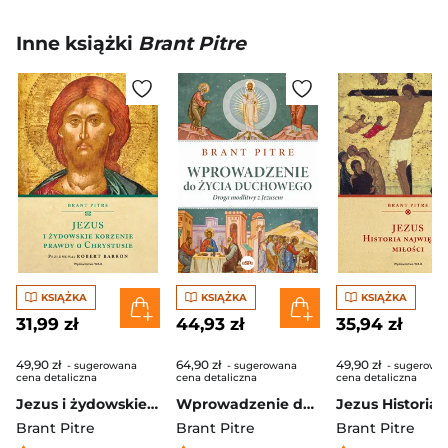
Inne książki
Brant Pitre
KSIĄŻKA
KSIĄŻKA
KSIĄŻKA
31,99 zł
44,93 zł
35,94 zł
49,90 zł
64,90 zł
49,90 zł
- sugerowana
- sugerowana
- sugerowa
cena detaliczna
cena detaliczna
cena detaliczna
Jezus i żydowskie korzenie prawdy o Chrystusie
Wprowadzenie do życia duchowego Droga modlitwy z Jezusem
Brant Pitre
Brant Pitre
Brant Pitre