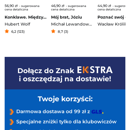
56,90 zł
46,90 zł
44,90 zł
- sugerowana
- sugerowana
- sugerowa
cena detaliczna
cena detaliczna
cena detaliczna
Konklawe. Między polityką a rytuałem
Mój brat, Józiu
Hubert Wolf
Michał Lewandowski
,
Kazimierz Tisch
Wacław Króliko
6,2 (123)
8,7 (3)
Dołącz do
Znak
i oszczędzaj na dostawie!
Twoje korzyści:
Darmowa dostawa od 99 zł z
Specjalne zniżki tylko dla klubowiczów