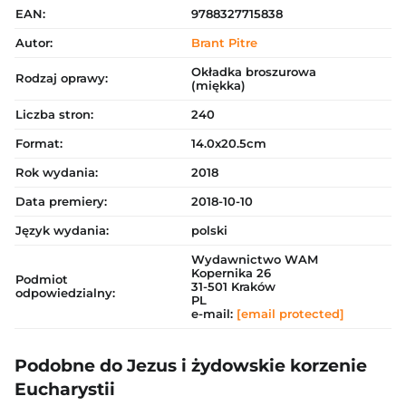
EAN:
9788327715838
Autor:
Brant Pitre
Okładka broszurowa
Rodzaj oprawy:
(miękka)
Liczba stron:
240
Format:
14.0x20.5cm
Rok wydania:
2018
Data premiery:
2018-10-10
Język wydania:
polski
Wydawnictwo WAM
Kopernika 26
Podmiot
31-501 Kraków
odpowiedzialny:
PL
e-mail:
[email protected]
Podobne do Jezus i żydowskie korzenie
Eucharystii