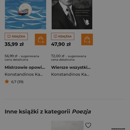
KSIĄŻKA
KSIĄŻKA
35,99 zł
47,90 zł
56,99 zł
72,00 zł
- sugerowana
- sugerowana
cena detaliczna
cena detaliczna
Mistrzowie opowieści. O morzu. Z głębin do brzegu
Wiersze wszystkie Apanta poietika
Konstandinos Kawafis
Konstandinos Kawafis
6,7 (39)
Inne książki z kategorii
Poezja