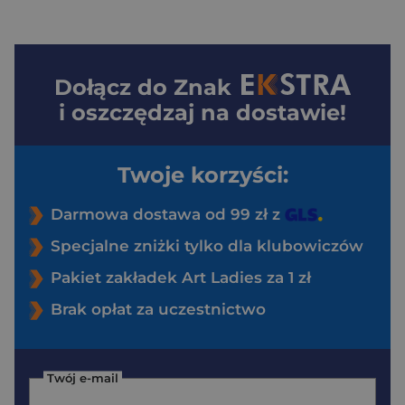
Dołącz do
Znak
i oszczędzaj na dostawie!
Twoje korzyści:
Darmowa dostawa od 99 zł z
Specjalne zniżki tylko dla klubowiczów
Pakiet zakładek Art Ladies za 1 zł
Brak opłat za uczestnictwo
Twój e-mail