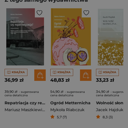
KSIĄŻKA
KSIĄŻKA
KSIĄŻKA
36,99 zł
48,83 zł
33,23 zł
39,90 zł
54,90 zł
34,90 zł
- sugerowana
- sugerowana
- sugerowa
cena detaliczna
cena detaliczna
cena detaliczna
Repatriacja czy repatriotyzacja? Wybrane problemy polskich strategii politycznych wobec rodaków za wschodnią granicą (1986-1990)
Ogród Metternicha
Wolność słone
Mariusz Maszkiewicz
Mykoła Riabczuk
Jacek Hajduk
5,7 (7)
8,3 (3)