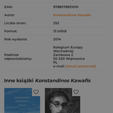
EAN:
9788378931010
Autor:
Konstandinos Kawafis
Liczba stron:
252
Format:
13.1x19.8
Rok wydania:
2014
Kolegium Europy
Wschodniej
Podmiot
Zamkowa 2
odpowiedzialny:
55-330 Wojnowice
PL
e-mail:
[email protected]
Inne książki
Konstandinos Kawafis