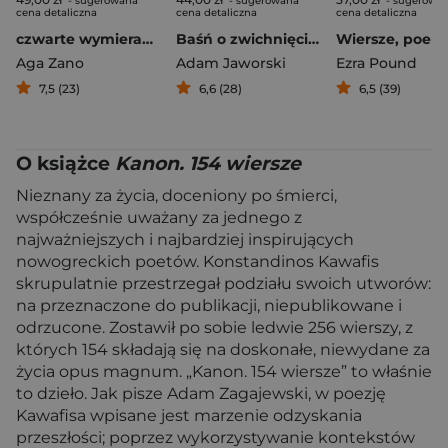
- sugerowana
- sugerowana
- sugerowa
cena detaliczna
cena detaliczna
cena detaliczna
czwarte wymieranie
Baśń o zwichnięciu stawu biodrowego
Aga Zano
Adam Jaworski
Ezra Pound
7,5 (23)
6,6 (28)
6,5 (39)
O książce
Kanon. 154 wiersze
Nieznany za życia, doceniony po śmierci,
współcześnie uważany za jednego z
najważniejszych i najbardziej inspirujących
nowogreckich poetów. Konstandinos Kawafis
skrupulatnie przestrzegał podziału swoich utworów:
na przeznaczone do publikacji, niepublikowane i
odrzucone. Zostawił po sobie ledwie 256 wierszy, z
których 154 składają się na doskonałe, niewydane za
życia opus magnum. „Kanon. 154 wiersze” to właśnie
to dzieło. Jak pisze Adam Zagajewski, w poezję
Kawafisa wpisane jest marzenie odzyskania
przeszłości; poprzez wykorzystywanie kontekstów