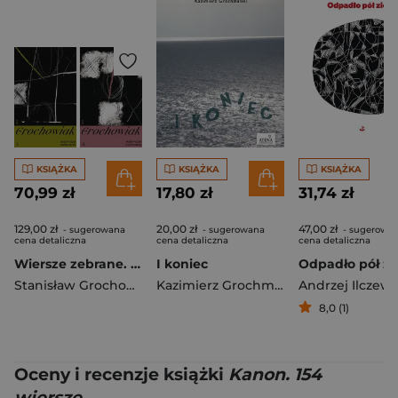
KSIĄŻKA
KSIĄŻKA
KSIĄŻKA
70,99 zł
17,80 zł
31,74 zł
129,00 zł
20,00 zł
47,00 zł
- sugerowana
- sugerowana
- sugerowa
cena detaliczna
cena detaliczna
cena detaliczna
Wiersze zebrane. Tom 1-2
I koniec
Odpadło pół zi
Stanisław Grochowiak
Kazimierz Grochmalski
Andrzej Ilczews
8,0 (1)
Oceny i recenzje książki
Kanon. 154
wiersze