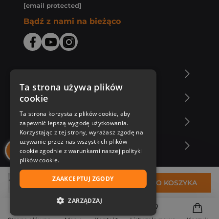
[email protected]
Bądź z nami na bieżąco
O Księgarni Znak
Ta strona używa plików
cookie
Zakupy u nas
Ta strona korzysta z plików cookie, aby
Nasza oferta
zapewnić lepszą wygodę użytkowania.
Korzystając z tej strony, wyrażasz zgodę na
używanie przez nas wszystkich plików
Nasi autorzy
cookie zgodnie z warunkami naszej polityki
plików cookie.
ZAAKCEPTUJ ZGODY
52,99 zł
DO KOSZYKA
ZARZĄDZAJ