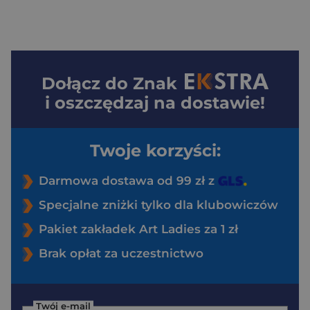
Dołącz do
Znak
i oszczędzaj na dostawie!
Twoje korzyści:
Darmowa dostawa od 99 zł z
Specjalne zniżki tylko dla klubowiczów
Pakiet zakładek Art Ladies za 1 zł
Brak opłat za uczestnictwo
Twój e-mail