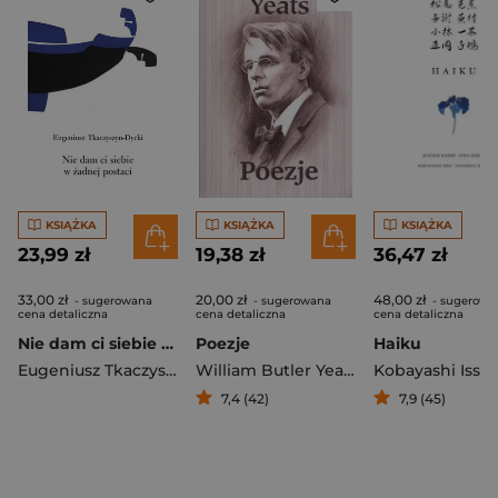
KSIĄŻKA
KSIĄŻKA
KSIĄŻKA
23,99 zł
19,38 zł
36,47 zł
33,00 zł
20,00 zł
48,00 zł
- sugerowana
- sugerowana
- sugerowa
cena detaliczna
cena detaliczna
cena detaliczna
Nie dam ci siebie w żadnej postaci
Poezje
Haiku
Eugeniusz Tkaczyszyn-Dycki
William Butler Yeats
Kobayashi Issa
,
7,4 (42)
7,9 (45)