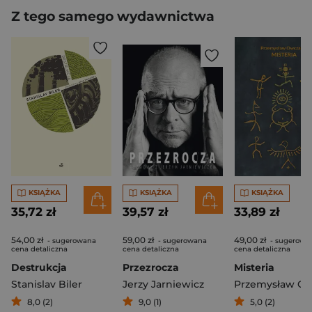
Z tego samego wydawnictwa
KSIĄŻKA
KSIĄŻKA
KSIĄŻKA
35,72 zł
39,57 zł
33,89 zł
54,00 zł
59,00 zł
49,00 zł
- sugerowana
- sugerowana
- sugerowa
cena detaliczna
cena detaliczna
cena detaliczna
Destrukcja
Przezrocza
Misteria
Stanislav Biler
Jerzy Jarniewicz
8,0 (2)
9,0 (1)
5,0 (2)