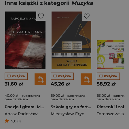
Inne książki z kategorii
Muzyka
KSIĄŻKA
KSIĄŻKA
KSIĄŻKA
31,60 zł
45,26 zł
58,92 zł
40,00 zł
69,00 zł
63,00 zł
- sugerowana
- sugerowana
- sugerowa
cena detaliczna
cena detaliczna
cena detaliczna
Poezja i gitara. Motywy patriotyczne i historyczne w muzyce
Szkoła gry na fortepianie. Podręcznik
Anasz Radosław
Mieczysław Fryc
9,0 (1)