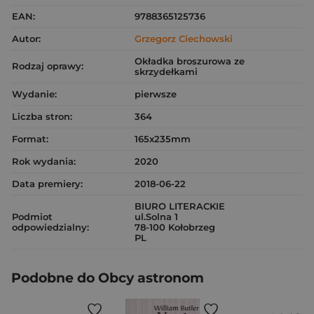
EAN:
9788365125736
Autor:
Grzegorz Ciechowski
Okładka broszurowa ze
Rodzaj oprawy:
skrzydełkami
Wydanie:
pierwsze
Liczba stron:
364
Format:
165x235mm
Rok wydania:
2020
Data premiery:
2018-06-22
BIURO LITERACKIE
Podmiot
ul.Solna 1
odpowiedzialny:
78-100 Kołobrzeg
PL
Podobne do Obcy astronom