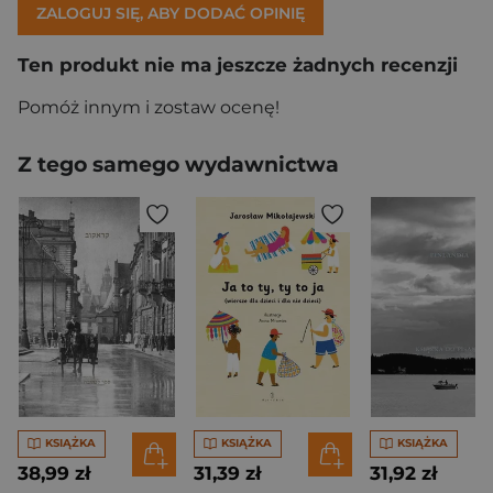
ZALOGUJ SIĘ, ABY DODAĆ OPINIĘ
Ten produkt nie ma jeszcze żadnych recenzji
Pomóż innym i zostaw ocenę!
Z tego samego wydawnictwa
KSIĄŻKA
KSIĄŻKA
KSIĄŻKA
38,99 zł
31,39 zł
31,92 zł