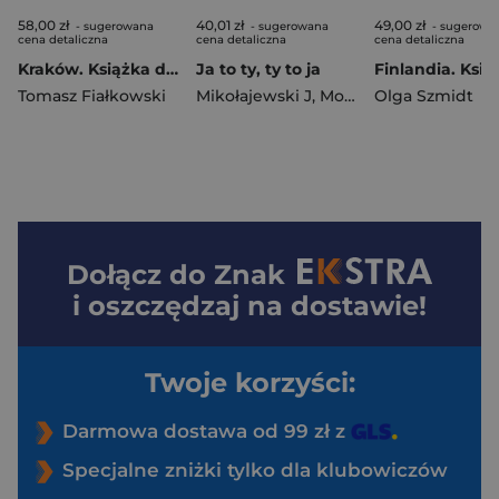
58,00 zł
40,01 zł
49,00 zł
- sugerowana
- sugerowana
- sugerowa
cena detaliczna
cena detaliczna
cena detaliczna
Kraków. Książka do pisania wer. hebrajska
Ja to ty, ty to ja
Tomasz Fiałkowski
Mikołajewski J
,
Morawiec A
Olga Szmidt
Dołącz do
Znak
i oszczędzaj na dostawie!
Twoje korzyści:
Darmowa dostawa od 99 zł z
Specjalne zniżki tylko dla klubowiczów