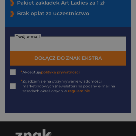
Pakiet zakładek Art Ladies za 1 zł
Brak opłat za uczestnictwo
Twój e-mail
DOŁĄCZ DO ZNAK EKSTRA
*
Akceptuję
politykę prywatności
*
Zgadzam się na otrzymywanie wiadomości
marketingowych (newsletter) na podany
e-mail
na
zasadach określonych w
regulaminie
.