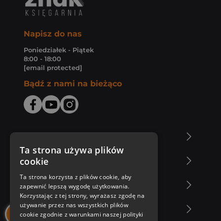
Napisz do nas
Poniedziałek - Piątek
8:00 - 18:00
[email protected]
Bądź z nami na bieżąco
O Księgarni Znak
Ta strona używa plików
cookie
Zakupy u nas
Ta strona korzysta z plików cookie, aby
Nasza oferta
zapewnić lepszą wygodę użytkowania.
Korzystając z tej strony, wyrażasz zgodę na
używanie przez nas wszystkich plików
Nasi autorzy
cookie zgodnie z warunkami naszej polityki