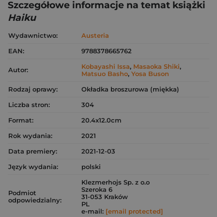
Szczegółowe informacje na temat książki
Haiku
Wydawnictwo:
Austeria
EAN:
9788378665762
Kobayashi Issa
,
Masaoka Shiki
,
Autor:
Matsuo Basho
,
Yosa Buson
Rodzaj oprawy:
Okładka broszurowa (miękka)
Liczba stron:
304
Format:
20.4x12.0cm
Rok wydania:
2021
Data premiery:
2021-12-03
Język wydania:
polski
Klezmerhojs Sp. z o.o
Szeroka 6
Podmiot
31-053 Kraków
odpowiedzialny:
PL
e-mail:
[email protected]