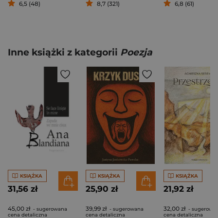
6,5 (48)
8,7 (321)
6,8 (61)
Inne książki z kategorii
Poezja
KSIĄŻKA
KSIĄŻKA
KSIĄŻKA
31,56 zł
25,90 zł
21,92 zł
45,00 zł
39,99 zł
32,00 zł
- sugerowana
- sugerowana
- sugerowa
cena detaliczna
cena detaliczna
cena detaliczna