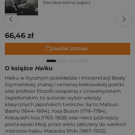
Stanisław Kalina Jaglarz
66,46 zł
ZAMÓW ZESTAW
O książce
Haiku
Haiku w lirycznym przekładzie i interpretacji Beaty
Szymańskiej, znanej i cenionej krakowskiej poetki
oraz profesor filozofii związanej z Uniwersytetem
Jagiellońskim, to autorski wybór wierszy
klasycznych japońskich twórców. Są to: Matsuo
Basho (1644–1694), Yosa Buson (1716–1784),
Kobayashi Issa (1763–1828) oraz nieco późniejszy
poeta epoki Meiji, przez wielu zaliczany do wielkich
mistrzów haiku: Masaoka Shiki (1867–1902).