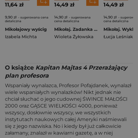
11,64 zł
14,49 zł
14,49 zł
9,90 zł
14,90 zł
14,90 zł
- sugerowana cena
- sugerowana
- sugerowan
detaliczna
cena detaliczna
cena detaliczna
Mikołajowy wyścig
Mikołaj. Zadanka & rzepiki
Mikołaj. Wykle
Izabela Michta
Wioleta Żyłowska
Łucja Leśniak
O książce
Kapitan Majtas 4 Przerażający
plan profesora
Wspaniały wynalazca, Profesor Pofajdanek, wynalazł
wiele wspaniałych wynalazków! Nikt jednak nie
chciał słuchać o jego cudownej ŚWINCE MAŁOŚCI
2000 oraz GĄSCE WIELKOŚCI 4000, ponieważ
wszyscy, dosłownie wszyscy, we wszystkich
instytutach naukowych całej Ameryki naśmiewali
się z jego nazwiska. No i kiedy był już całkowicie
załamany, znalazł w kawiarni gazetę, a w niej