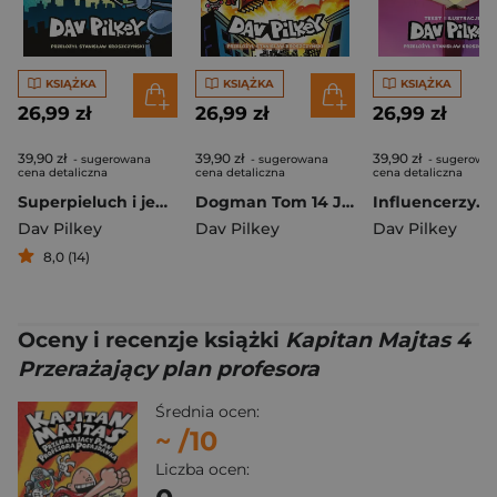
KSIĄŻKA
KSIĄŻKA
KSIĄŻKA
26,99 zł
26,99 zł
26,99 zł
39,90 zł
39,90 zł
39,90 zł
- sugerowana
- sugerowana
- sugerowa
cena detaliczna
cena detaliczna
cena detaliczna
Superpieluch i jego przygody
Dogman Tom 14 Józek wierzy
Dav Pilkey
Dav Pilkey
Dav Pilkey
8,0 (14)
Oceny i recenzje książki
Kapitan Majtas 4
Przerażający plan profesora
Średnia ocen:
~
/10
Liczba ocen: