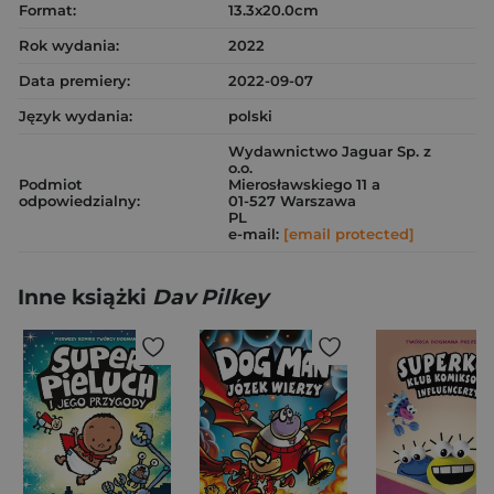
Format:
13.3x20.0cm
Rok wydania:
2022
Data premiery:
2022-09-07
Język wydania:
polski
Wydawnictwo Jaguar Sp. z
o.o.
Podmiot
Mierosławskiego 11 a
odpowiedzialny:
01-527 Warszawa
PL
e-mail:
[email protected]
Inne książki
Dav Pilkey