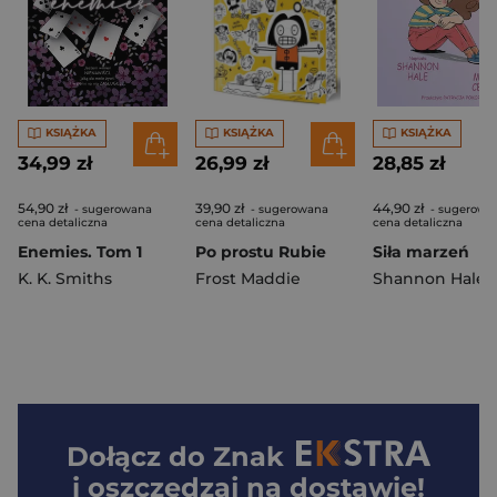
KSIĄŻKA
KSIĄŻKA
KSIĄŻKA
34,99 zł
26,99 zł
28,85 zł
54,90 zł
39,90 zł
44,90 zł
- sugerowana
- sugerowana
- sugerowa
cena detaliczna
cena detaliczna
cena detaliczna
Enemies. Tom 1
Po prostu Rubie
Siła marzeń
K. K. Smiths
Frost Maddie
Shannon Hale
Dołącz do
Znak
i oszczędzaj na dostawie!