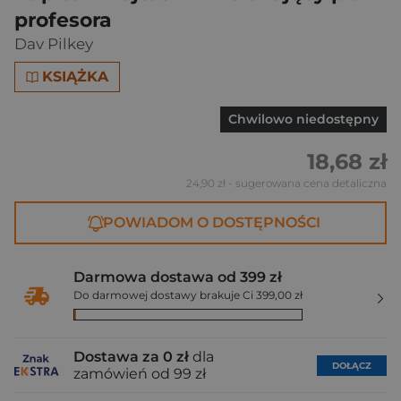
profesora
Dav Pilkey
KSIĄŻKA
Chwilowo niedostępny
18,68 zł
24,90 zł
- sugerowana cena detaliczna
POWIADOM O DOSTĘPNOŚCI
Darmowa dostawa od 399 zł
Do darmowej dostawy brakuje Ci 399,00 zł
Dostawa za 0 zł
dla
DOŁĄCZ
zamówień od 99 zł