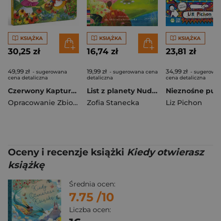
KSIĄŻKA
KSIĄŻKA
KSIĄŻKA
30,25 zł
16,74 zł
23,81 zł
49,99 zł
19,99 zł
34,99 zł
- sugerowana
- sugerowana cena
- sugerowa
cena detaliczna
detaliczna
cena detaliczna
Czerwony Kapturek
List z planety Nuda. Czytam sobie. Poziom 1
Opracowanie Zbiorowe
Zofia Stanecka
Liz Pichon
Oceny i recenzje książki
Kiedy otwierasz
książkę
Średnia ocen:
7.75
/10
Liczba ocen: