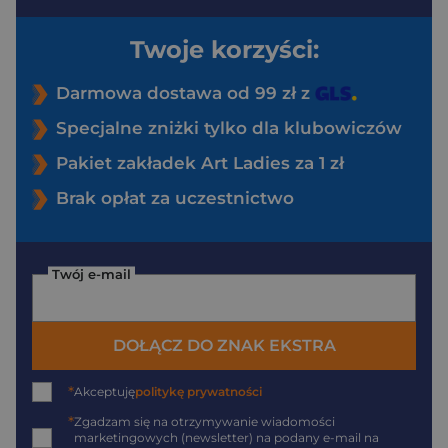
Twoje korzyści:
Darmowa dostawa od 99 zł z
Specjalne zniżki tylko dla klubowiczów
Pakiet zakładek Art Ladies za 1 zł
Brak opłat za uczestnictwo
Twój e-mail
DOŁĄCZ DO ZNAK EKSTRA
*
Akceptuję
politykę prywatności
*
Zgadzam się na otrzymywanie wiadomości
marketingowych (newsletter) na podany
e-mail
na