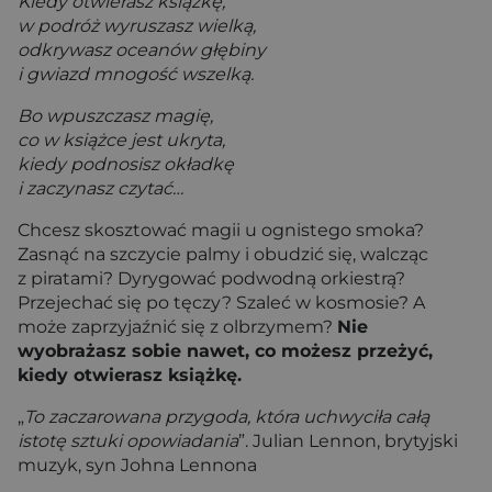
Kiedy otwierasz książkę,
w podróż wyruszasz wielką,
odkrywasz oceanów głębiny
i gwiazd mnogość wszelką.
Bo wpuszczasz magię,
co w książce jest ukryta,
kiedy podnosisz okładkę
i zaczynasz czytać…
Chcesz skosztować magii u ognistego smoka?
Zasnąć na szczycie palmy i obudzić się, walcząc
z piratami? Dyrygować podwodną orkiestrą?
Przejechać się po tęczy? Szaleć w kosmosie? A
może zaprzyjaźnić się z olbrzymem?
Nie
wyobrażasz sobie nawet, co możesz przeżyć,
kiedy otwierasz książkę.
„
To zaczarowana przygoda, która uchwyciła całą
istotę sztuki opowiadania
”. Julian Lennon, brytyjski
muzyk, syn Johna Lennona