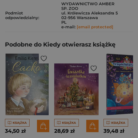
WYDAWNICTWO AMBER
SP. ZOO
Podmiot
ul. Królewicza Aleksandra 5
odpowiedzialny:
02-956 Warszawa
PL
e-mail:
[email protected]
Podobne do Kiedy otwierasz książkę
KSIĄŻKA
KSIĄŻKA
KSIĄŻKA
34,50 zł
28,69 zł
39,48 zł