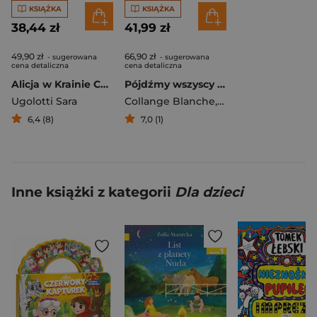
KSIĄŻKA
KSIĄŻKA
38,44 zł
41,99 zł
49,90 zł
66,90 zł
- sugerowana
- sugerowana
cena detaliczna
cena detaliczna
Alicja w Krainie Czarów
Pójdźmy wszyscy do stajenki 24 opowiadania na Adwent i Boże Narodzenie
Ugolotti Sara
Collange Blanche
,
Ugolotti Sara
6,4 (8)
7,0 (1)
Inne książki z kategorii
Dla dzieci