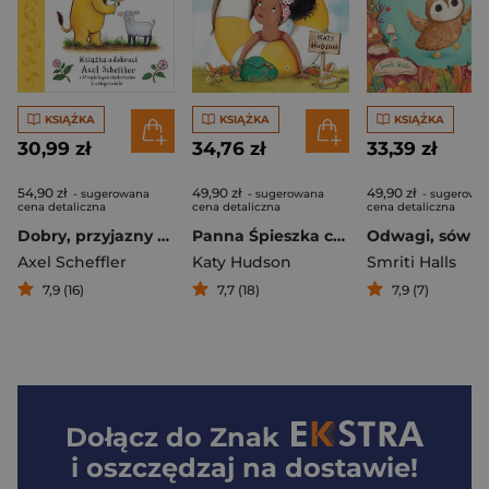
KSIĄŻKA
KSIĄŻKA
KSIĄŻKA
30,99 zł
34,76 zł
33,39 zł
54,90 zł
49,90 zł
49,90 zł
- sugerowana
- sugerowana
- sugerowa
cena detaliczna
cena detaliczna
cena detaliczna
Dobry, przyjazny świat
Panna Śpieszka czeka na Pana Leniwca
Odwagi, sówk
Axel Scheffler
Katy Hudson
Smriti Halls
7,9 (16)
7,7 (18)
7,9 (7)
Dołącz do
Znak
i oszczędzaj na dostawie!