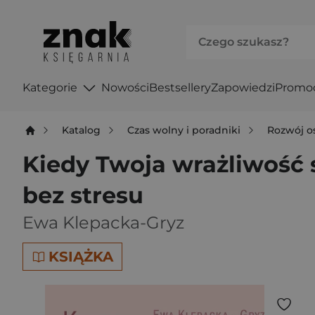
Kategorie
Nowości
Bestsellery
Zapowiedzi
Promo
Katalog
Czas wolny i poradniki
Rozwój o
Kiedy Twoja wrażliwość s
bez stresu
Ewa Klepacka-Gryz
KSIĄŻKA