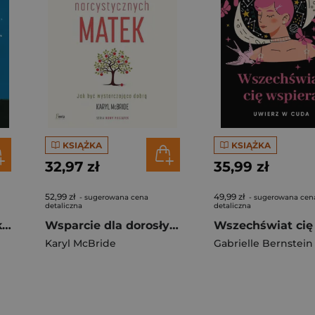
KSIĄŻKA
KSIĄŻKA
32,97 zł
35,99 zł
52,99 zł
49,99 zł
- sugerowana cena
- sugerowana cen
detaliczna
detaliczna
Zwolnij wreszcie. Jak odnaleźć spokój w świecie, który nigdy się nie zatrzymuje [wyd. 2026]
Wsparcie dla dorosłych córek narcystycznych matek wyd. 3
Karyl McBride
Gabrielle Bernstein