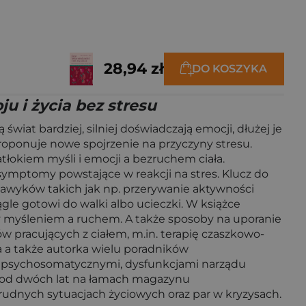
28,94 zł
DO KOSZYKA
u i życia bez stresu
iat bardziej, silniej doświadczają emocji, dłużej je
 proponuje nowe spojrzenie na przyczyny stresu.
łokiem myśli i emocji a bezruchem ciała.
ymptomy powstające w reakcji na stres. Klucz do
wyków takich jak np. przerywanie aktywności
gle gotowi do walki albo ucieczki. W książce
y myśleniem a ruchem. A także sposoby na uporanie
w pracujących z ciałem, m.in. terapię czaszkowo-
a a także autorka wielu poradników
mi psychosomatycznymi, dysfunkcjami narządu
e od dwóch lat na łamach magazynu
rudnych sytuacjach życiowych oraz par w kryzysach.