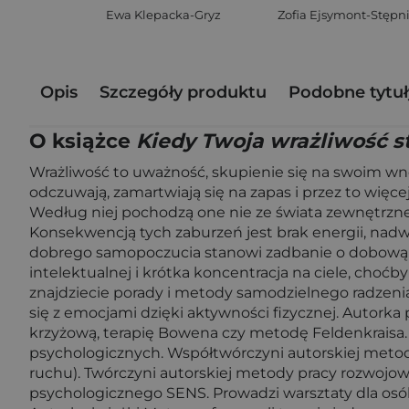
Ewa Klepacka-Gryz
Opis
Szczegóły produktu
Podobne tytuł
O książce
Kiedy Twoja wrażliwość st
Wrażliwość to uważność, skupienie się na swoim wnętr
odczuwają, zamartwiają się na zapas i przez to więce
Według niej pochodzą one nie ze świata zewnętrzneg
Konsekwencją tych zaburzeń jest brak energii, nad
dobrego samopoczucia stanowi zadbanie o dobową 
intelektualnej i krótka koncentracja na ciele, choćb
znajdziecie porady i metody samodzielnego radzen
się z emocjami dzięki aktywności fizycznej. Autorka
krzyżową, terapię Bowena czy metodę Feldenkraisa.
psychologicznych. Współtwórczyni autorskiej meto
ruchu). Twórczyni autorskiej metody pracy rozwojo
psychologicznego SENS. Prowadzi warsztaty dla osó