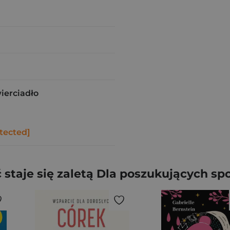
erciadło
tected]
taje się zaletą Dla poszukujących spok