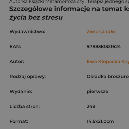
Autorka książki Metamorfoza czyli terapia jednego s
Szczegółowe informacje na temat k
życia bez stresu
Wydawnictwo:
Zwierciadło
EAN:
9788381321624
Autor:
Ewa Klepacka-Gr
Rodzaj oprawy:
Okładka broszuro
Wydanie:
pierwsze
Liczba stron:
248
Format:
14.5x21.0cm