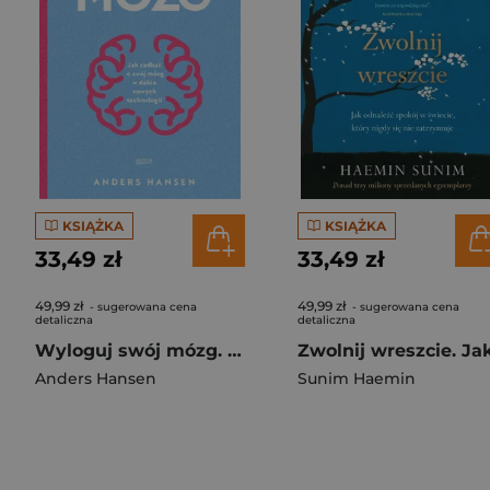
KSIĄŻKA
KSIĄŻKA
33,49 zł
33,49 zł
49,99 zł
49,99 zł
- sugerowana cena
- sugerowana cena
detaliczna
detaliczna
Wyloguj swój mózg. Jak zadbać o swój mózg w dobie nowych technologii (2026)
Anders Hansen
Sunim Haemin