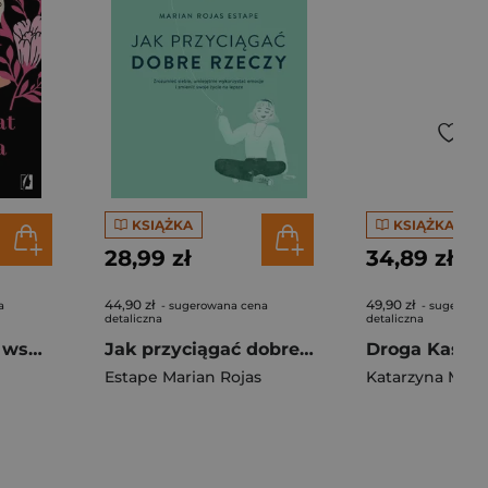
KSIĄŻKA
KSIĄŻKA
28,99 zł
34,89 zł
44,90 zł
49,90 zł
a
- sugerowana cena
- sugerowa
detaliczna
detaliczna
Wszechświat cię wspiera Uwierz w cuda
Jak przyciągać dobre rzeczy
Estape Marian Rojas
Katarzyna Mille