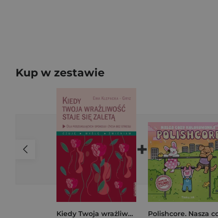
Kup w zestawie
+
Kiedy Twoja wrażliwość staje się zaletą Dla poszukujących spokoju i życia bez stresu