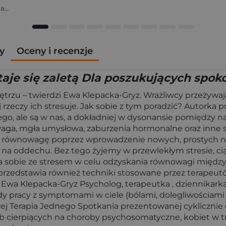
Zofia Ejsymont-Stępniak „Timka.ink”
y
Oceny i recenzje
aje się zaletą Dla poszukujących spokoj
zu – twierdzi Ewa Klepacka-Gryz. Wrażliwcy przeżywają św
j rzeczy ich stresuje. Jak sobie z tym poradzić? Autorka
o, ale są w nas, a dokładniej w dysonansie pomiędzy nat
waga, mgła umysłowa, zaburzenia hormonalne oraz inne s
równowagę poprzez wprowadzenie nowych, prostych na
y na oddechu. Bez tego żyjemy w przewlekłym stresie, cią
ia sobie ze stresem w celu odzyskania równowagi międz
 przedstawia również techniki stosowane przez terapeutó
 Ewa Klepacka-Gryz Psycholog, terapeutka , dziennikark
dy pracy z symptomami w ciele (bólami, dolegliwościa
wej Terapia Jednego Spotkania prezentowanej cykliczni
b cierpiących na choroby psychosomatyczne, kobiet w t