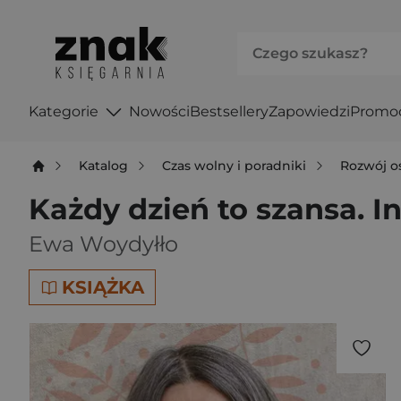
Kategorie
Nowości
Bestsellery
Zapowiedzi
Promo
Katalog
Czas wolny i poradniki
Rozwój o
Każdy dzień to szansa. I
Ewa Woydyłło
KSIĄŻKA