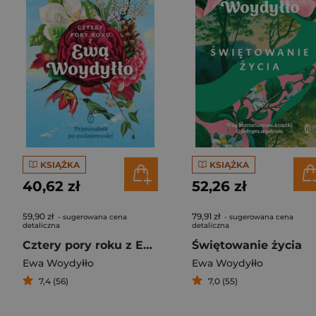
KSIĄŻKA
KSIĄŻKA
40,62 zł
52,26 zł
59,90 zł
79,91 zł
- sugerowana cena
- sugerowana cena
detaliczna
detaliczna
Cztery pory roku z Ewą Woydyłło. Przewodnik po codzienności
Świętowanie życia
Ewa Woydyłło
Ewa Woydyłło
7,4 (56)
7,0 (55)