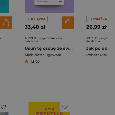
KSIĄŻKA
KSIĄŻKA
33,40 zł
26,99 zł
49,99 zł
39,99 zł
a
- sugerowana cena
- sugerowan
detaliczna
detaliczna
Usuń tę osobę ze swojej głowy. 7 japońskich technik uwalniających umysł
Michihito Sugawara
Robert Pinkert
7,1 (20)