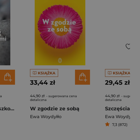
KSIĄŻKA
KSIĄŻKA
33,44 zł
29,45 zł
44,90 zł
44,90 zł
na
- sugerowana cena
- sugerowa
detaliczna
detaliczna
Nasz bieg z przeszkodami. O wrażliwości i inności
W zgodzie ze sobą
Ewa Woydyłło
Ewa Woydyłło
7,3 (872)