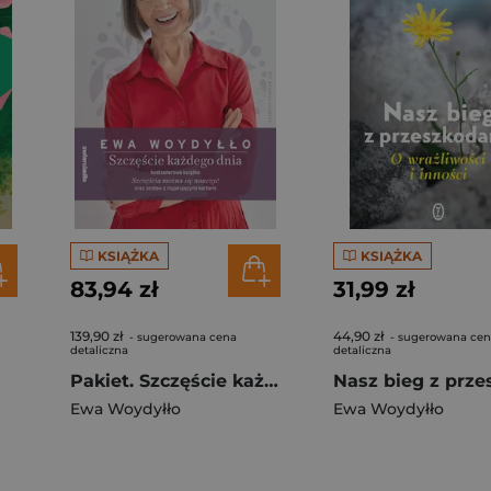
KSIĄŻKA
KSIĄŻKA
83,94 zł
31,99 zł
139,90 zł
44,90 zł
- sugerowana cena
- sugerowana ce
detaliczna
detaliczna
Pakiet. Szczęście każdego dnia. Szczęścia można się nauczyć/ Każdy dzień to szansa
Ewa Woydyłło
Ewa Woydyłło