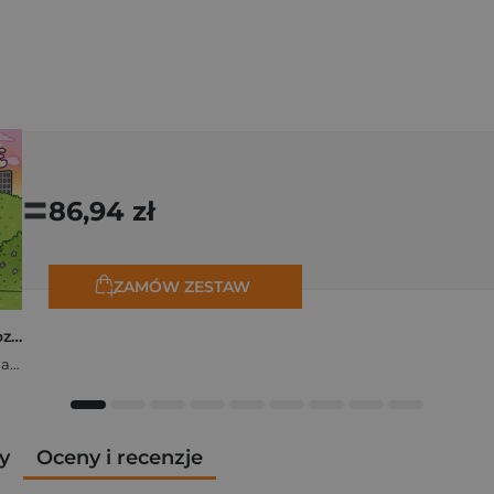
=
86,94 zł
ZAMÓW ZESTAW
Polishcore. Nasza cozy kolorowanka
Zofia Ejsymont-Stępniak „Timka.ink”
y
Oceny i recenzje