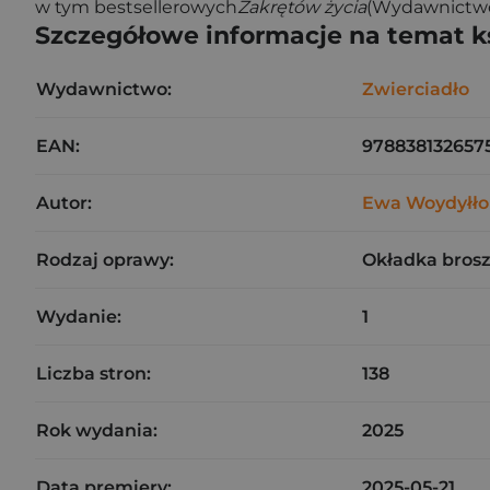
w tym bestsellerowych
Zakrętów życia
(Wydawnictwo 
Szczegółowe informacje na temat k
Wydawnictwo:
Zwierciadło
EAN:
978838132657
Autor:
Ewa Woydyłło
Rodzaj oprawy:
Okładka bros
Wydanie:
1
Liczba stron:
138
Rok wydania:
2025
Data premiery:
2025-05-21