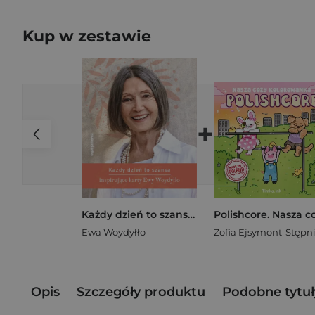
Kup w zestawie
+
Każdy dzień to szansa. Inspirujące karty Ewy Woydyłło
Ewa Woydyłło
Opis
Szczegóły produktu
Podobne tytuł