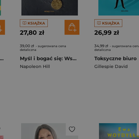
KSIĄŻKA
KSIĄŻKA
27,80 zł
26,99 zł
39,00 zł
34,99 zł
- sugerowana cena
- sugerowana cen
detaliczna
detaliczna
 zdobyć przyjaciół i zjednać sobie ludzi
Myśl i bogać się: Współczesne przesłanie Napoleona Hilla
Toksyczne biuro
Napoleon Hill
Gillespie David