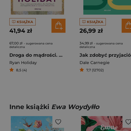
KSIĄŻKA
KSIĄŻKA
41,94 zł
26,99 zł
67,00 zł
34,99 zł
- sugerowana cena
- sugerowana cena
detaliczna
detaliczna
Droga do mądrości. Nauka, dyscyplina i codzienna praktyka
Jak
Ryan Holiday
Dale Carnegie
8,5 (4)
7,7 (12702)
Inne książki
Ewa Woydyłło