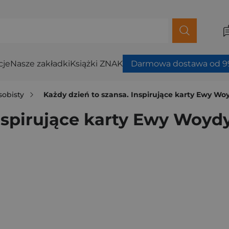
cje
Nasze zakładki
Książki ZNAK
Darmowa dostawa od 99
sobisty
Każdy dzień to szansa. Inspirujące karty Ewy Woy
nspirujące karty Ewy Woydy