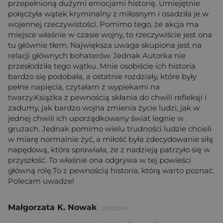
przepełnioną dużymi emocjami historię. Umiejętnie
połączyła wątek kryminalny z miłosnym i osadziła je w
wojennej rzeczywistości. Pomimo tego, że akcja ma
miejsce właśnie w czasie wojny, to rzeczywiście jest ona
tu głównie tłem. Największa uwaga skupiona jest na
relacji głównych bohaterów. Jednak Autorka nie
przesłodziła tego wątku. Mnie osobiście ich historia
bardzo się podobała, a ostatnie rozdziały, które były
pełne napięcia, czytałam z wypiekami na
twarzy.Książka z pewnością skłania do chwili refleksji i
zadumy, jak bardzo wojna zmienia życie ludzi, jak w
jednej chwili ich uporządkowany świat legnie w
gruzach. Jednak pomimo wielu trudności ludzie chcieli
w miarę normalnie żyć, a miłość była zdecydowanie siłą
napędową, która sprawiała, że z nadzieją patrzyło się w
przyszłość. To właśnie ona odgrywa w tej powieści
główną rolę.To z pewnością historia, którą warto poznać.
Polecam uwadze!
Małgorzata K. Nowak
12/01/2024