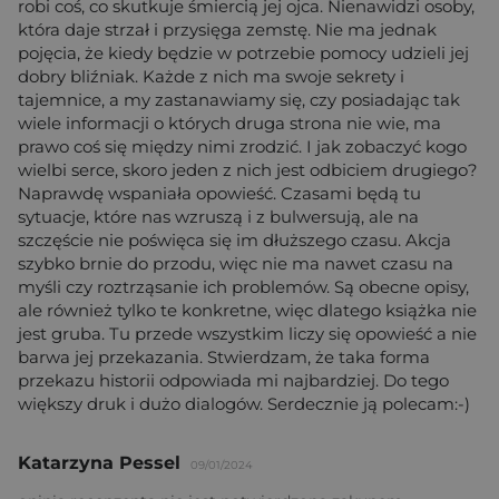
robi coś, co skutkuje śmiercią jej ojca. Nienawidzi osoby,
która daje strzał i przysięga zemstę. Nie ma jednak
pojęcia, że kiedy będzie w potrzebie pomocy udzieli jej
dobry bliźniak. Każde z nich ma swoje sekrety i
tajemnice, a my zastanawiamy się, czy posiadając tak
wiele informacji o których druga strona nie wie, ma
prawo coś się między nimi zrodzić. I jak zobaczyć kogo
wielbi serce, skoro jeden z nich jest odbiciem drugiego?
Naprawdę wspaniała opowieść. Czasami będą tu
sytuacje, które nas wzruszą i z bulwersują, ale na
szczęście nie poświęca się im dłuższego czasu. Akcja
szybko brnie do przodu, więc nie ma nawet czasu na
myśli czy roztrząsanie ich problemów. Są obecne opisy,
ale również tylko te konkretne, więc dlatego książka nie
jest gruba. Tu przede wszystkim liczy się opowieść a nie
barwa jej przekazania. Stwierdzam, że taka forma
przekazu historii odpowiada mi najbardziej. Do tego
większy druk i dużo dialogów. Serdecznie ją polecam:-)
Katarzyna Pessel
09/01/2024