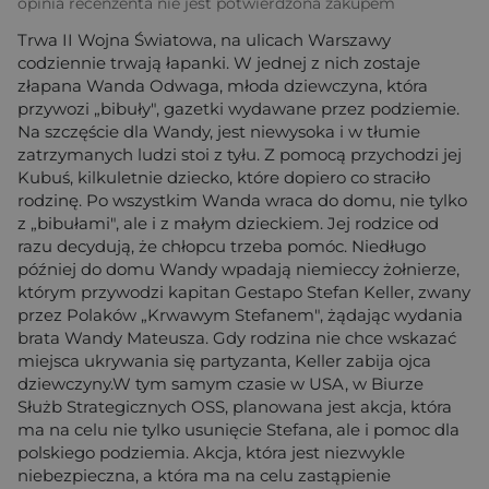
opinia recenzenta nie jest potwierdzona zakupem
Trwa II Wojna Światowa, na ulicach Warszawy
codziennie trwają łapanki. W jednej z nich zostaje
złapana Wanda Odwaga, młoda dziewczyna, która
przywozi „bibuły", gazetki wydawane przez podziemie.
Na szczęście dla Wandy, jest niewysoka i w tłumie
zatrzymanych ludzi stoi z tyłu. Z pomocą przychodzi jej
Kubuś, kilkuletnie dziecko, które dopiero co straciło
rodzinę. Po wszystkim Wanda wraca do domu, nie tylko
z „bibułami", ale i z małym dzieckiem. Jej rodzice od
razu decydują, że chłopcu trzeba pomóc. Niedługo
później do domu Wandy wpadają niemieccy żołnierze,
którym przywodzi kapitan Gestapo Stefan Keller, zwany
przez Polaków „Krwawym Stefanem", żądając wydania
brata Wandy Mateusza. Gdy rodzina nie chce wskazać
miejsca ukrywania się partyzanta, Keller zabija ojca
dziewczyny.W tym samym czasie w USA, w Biurze
Służb Strategicznych OSS, planowana jest akcja, która
ma na celu nie tylko usunięcie Stefana, ale i pomoc dla
polskiego podziemia. Akcja, która jest niezwykle
niebezpieczna, a która ma na celu zastąpienie