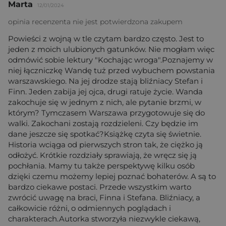
Marta
12/01/2024
opinia recenzenta nie jest potwierdzona zakupem
Powieści z wojną w tle czytam bardzo często. Jest to
jeden z moich ulubionych gatunków. Nie mogłam więc
odmówić sobie lektury "Kochając wroga".Poznajemy w
niej łączniczkę Wandę tuż przed wybuchem powstania
warszawskiego. Na jej drodze stają bliźniacy Stefan i
Finn. Jeden zabija jej ojca, drugi ratuje życie. Wanda
zakochuje się w jednym z nich, ale pytanie brzmi, w
którym? Tymczasem Warszawa przygotowuje się do
walki. Zakochani zostają rozdzieleni. Czy będzie im
dane jeszcze się spotkać?Książkę czyta się świetnie.
Historia wciąga od pierwszych stron tak, że ciężko ją
odłożyć. Krótkie rozdziały sprawiają, że wręcz się ją
pochłania. Mamy tu także perspektywę kilku osób
dzięki czemu możemy lepiej poznać bohaterów. A są to
bardzo ciekawe postaci. Przede wszystkim warto
zwrócić uwagę na braci, Finna i Stefana. Bliźniacy, a
całkowicie różni, o odmiennych poglądach i
charakterach.Autorka stworzyła niezwykle ciekawą,