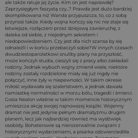
ale także ratuje jej życie. Kim on jest naprawdę?
Zaprzysięgłym faszystą czy...? Prawda jest dużo bardziej
skomplikowana niż Wanda przypuszcza, to, co z sobą
przynosi także. Kiedy wojna kończy się nic nie staje się
łatwiejsze, rozłączeni przez dziejową zawieruchę, z
daleka od siebie, z niejednym sekretem i
niedopowiedzeniem. Czy jest dla nich szansa by się
odnaleźli i w końcu przebaczyli sobie?W innych czasach
dwudziestoparolatkowi snuliby plany na przyszłość,
może kończyli studia, cieszyli się z pracy albo zakładali
rodziny. Jednak wybuch wojny zmienił wiele, niektóre
rodziny zostały rozdzielone miały się już nigdy nie
połączyć, inne żyły w niepewności. W takim okresie
miłość wydawała się szaleństwem, a jednak dawała
namiastkę normalności w morzu bólu, tragedii i śmierci.
Gosia Nealon właśnie w takim momencie historycznym
umieszcza akcję swojej najnowszej książki. Wojenny
dramat nie jest jedynie pełnym dramatyzmu drugim
planem, lecz jak najbardziej również ma wydźwięk
osobisty. Bohaterowie są nierozerwalnie związani z
historycznymi wydarzeniami, a pisarka odzwierciedliła