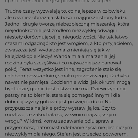
opinia recenzenta nie jest potwierdzona zakupem
Trudne czasy wyzwalają to, co najlepsze w człowieku,
ale również obnażają słabości i najgorsze strony ludzi.
Jedno i drugie tworzą niebezpieczną mieszankę, która
niejednokrotnie jest źródłem niezwykłej odwagi i
niestety dorównującej jej niegodziwości. Nie tak łatwo
czasami odgadnąć kto jest wrogiem, a kto przyjacielem,
zwłaszcza jeśli wydarzenia zmieniają się jak w
kalejdoskopie.Kiedyś Wanda miała marzenia, jej
rodzina była szczęśliwa i co najważniejsze panował
pokój. Teraz wszystko jest inne, zagrożenie stało się
chlebem powszednim, smaku prawdziwego już chyba
nawet nie pamięta. Codziennie widzi jak okrutni mogą
być ludzie, granic bestialstwa nie ma. Dziewczyna nie
patrzy na to biernie, stara się pomagać innym i dla
dobra ojczyzny gotowa jest poświęcić dużo. Nie
przypuszcza na jakie próby wystawi ją los. Czy to
możliwe, że zakochała się w swoim największym
wrogu? W kimś, komu zadawanie bólu sprawia
przyjemność, natomiast odebranie życia nie jest niczym
niezwykłym dla niego. Stefan jest przecież potworem,