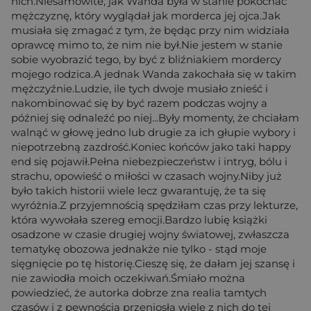
nich.Niesamowite, jak Wanda była w stanie pokochać
mężczyznę, który wyglądał jak morderca jej ojca.Jak
musiała się zmagać z tym, że będąc przy nim widziała
oprawcę mimo to, że nim nie był.Nie jestem w stanie
sobie wyobrazić tego, by być z bliźniakiem mordercy
mojego rodzica.A jednak Wanda zakochała się w takim
mężczyźnie.Ludzie, ile tych dwoje musiało znieść i
nakombinować się by być razem podczas wojny a
później się odnaleźć po niej...Były momenty, że chciałam
walnąć w głowę jedno lub drugie za ich głupie wybory i
niepotrzebną zazdrość.Koniec końców jako taki happy
end się pojawił.Pełna niebezpieczeństw i intryg, bólu i
strachu, opowieść o miłości w czasach wojny.Niby już
było takich historii wiele lecz gwarantuję, że ta się
wyróżnia.Z przyjemnością spędziłam czas przy lekturze,
która wywołała szereg emocji.Bardzo lubię książki
osadzone w czasie drugiej wojny światowej, zwłaszcza
tematykę obozowa jednakże nie tylko - stąd moje
sięgnięcie po tę historię.Cieszę się, że dałam jej szansę i
nie zawiodła moich oczekiwań.Śmiało można
powiedzieć, że autorka dobrze zna realia tamtych
czasów i z pewnością przeniosła wiele z nich do tej