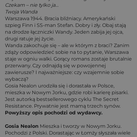
Czekam – nie tylko ja…
Twoja Wanda
Warszawa 1944. Bracia bliźniacy. Amerykański
szpieg Finn i SS-man Stefan. Dobry i zły. Obaj stają
na drodze łączniczki Wandy. Jeden zabija jej ojca,
drugi ratuje jej życie.
Wanda zakochuje się – ale w którym z braci? Zanim
zdąży odpowiedzieć sobie na to pytanie, Warszawa
staje w ogniu walki. Gorący romans zostaje brutalnie
przerwany. Czy odnajdą się w powojennej
zawierusze? I najważniejsze: czy wzajemnie sobie
wybaczą?
Gosia Nealon urodziła się i dorastała w Polsce,
mieszka w Nowym Jorku, gdzie robi karierę pisarki.
Jest autorką bestsellerowego cyklu The Secret
Resistance. Prywatnie jest mamą trzech synów.
Powyższy opis pochodzi od wydawcy.
Gosia Nealon
Mieszka i tworzy w Nowym Jorku.
Pochodzi z Polski. Dorastając w Łomży słyszała wiele