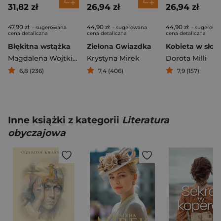
31,82 zł
26,94 zł
26,94 zł
47,90 zł
44,90 zł
44,90 zł
- sugerowana
- sugerowana
- sugerowa
cena detaliczna
cena detaliczna
cena detaliczna
Błękitna wstążka
Zielona Gwiazdka
Kobieta w słoń
Magdalena Wojtkiewicz
Krystyna Mirek
Dorota Milli
6,8 (236)
7,4 (406)
7,9 (157)
Inne książki z kategorii
Literatura
obyczajowa