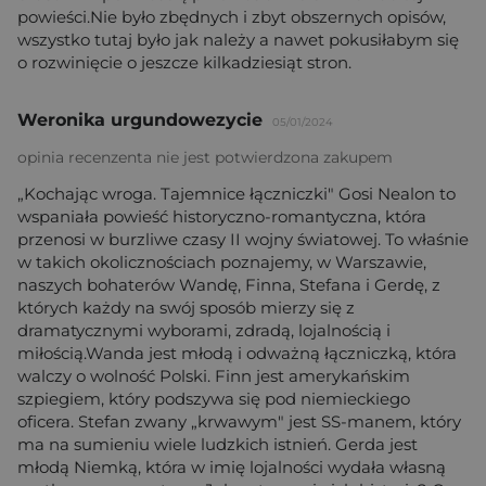
powieści.Nie było zbędnych i zbyt obszernych opisów,
wszystko tutaj było jak należy a nawet pokusiłabym się
o rozwinięcie o jeszcze kilkadziesiąt stron.
Weronika urgundowezycie
05/01/2024
opinia recenzenta nie jest potwierdzona zakupem
„Kochając wroga. Tajemnice łączniczki" Gosi Nealon to
wspaniała powieść historyczno-romantyczna, która
przenosi w burzliwe czasy II wojny światowej. To właśnie
w takich okolicznościach poznajemy, w Warszawie,
naszych bohaterów Wandę, Finna, Stefana i Gerdę, z
których każdy na swój sposób mierzy się z
dramatycznymi wyborami, zdradą, lojalnością i
miłością.Wanda jest młodą i odważną łączniczką, która
walczy o wolność Polski. Finn jest amerykańskim
szpiegiem, który podszywa się pod niemieckiego
oficera. Stefan zwany „krwawym" jest SS-manem, który
ma na sumieniu wiele ludzkich istnień. Gerda jest
młodą Niemką, która w imię lojalności wydała własną