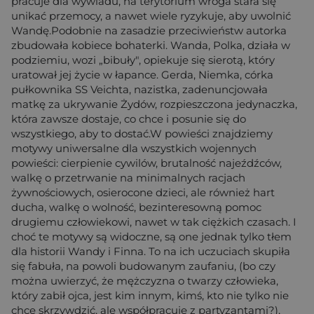
pracuje dla wywiadu, na terytorium wroga stara się
unikać przemocy, a nawet wiele ryzykuje, aby uwolnić
Wandę.Podobnie na zasadzie przeciwieństw autorka
zbudowała kobiece bohaterki. Wanda, Polka, działa w
podziemiu, wozi „bibuły", opiekuje się sierotą, który
uratował jej życie w łapance. Gerda, Niemka, córka
pułkownika SS Veichta, nazistka, zadenuncjowała
matkę za ukrywanie Żydów, rozpieszczona jedynaczka,
która zawsze dostaje, co chce i posunie się do
wszystkiego, aby to dostać.W powieści znajdziemy
motywy uniwersalne dla wszystkich wojennych
powieści: cierpienie cywilów, brutalność najeźdźców,
walkę o przetrwanie na minimalnych racjach
żywnościowych, osierocone dzieci, ale również hart
ducha, walkę o wolność, bezinteresowną pomoc
drugiemu człowiekowi, nawet w tak ciężkich czasach. I
choć te motywy są widoczne, są one jednak tylko tłem
dla historii Wandy i Finna. To na ich uczuciach skupiła
się fabuła, na powoli budowanym zaufaniu, (bo czy
można uwierzyć, że mężczyzna o twarzy człowieka,
który zabił ojca, jest kim innym, kimś, kto nie tylko nie
chce skrzywdzić, ale współpracuje z partyzantami?),