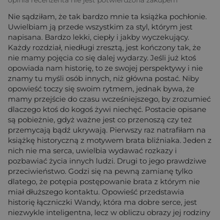
Nie sądziłam, że tak bardzo mnie ta książka pochłonie.
Uwielbiam ją przede wszystkim za styl, którym jest
napisana. Bardzo lekki, ciepły i jakby wyczekujący.
Każdy rozdział, niedługi zresztą, jest kończony tak, że
nie mamy pojęcia co się dalej wydarzy. Jeśli już ktoś
opowiada nam historię, to ze swojej perspektywy i nie
znamy tu myśli osób innych, niż główna postać. Niby
opowieść toczy się swoim rytmem, jednak bywa, że
mamy przejście do czasu wcześniejszego, by zrozumieć
dlaczego ktoś do kogoś żywi niechęć. Postacie opisane
są pobieżnie, gdyż ważne jest co przenoszą czy też
przemycają bądź ukrywają. Pierwszy raz natrafiłam na
książkę historyczną z motywem brata bliźniaka. Jeden z
nich nie ma serca, uwielbia wydawać rozkazy i
pozbawiać życia innych ludzi. Drugi to jego prawdziwe
przeciwieństwo. Godzi się na pewną zamianę tylko
dlatego, że potępia postępowanie brata z którym nie
miał dłuższego kontaktu. Opowieść przedstawia
historię łączniczki Wandy, która ma dobre serce, jest
niezwykle inteligentna, lecz w obliczu obrazy jej rodziny