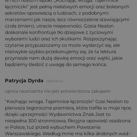
w nich realizm epoki. „Kochając wroga. Tajemnice
łączniczki" jest pełną niełatwych emocji oraz bolesnych
sekretów opowieścią o ludziach, z podobnymi
marzeniami jak nasze, lecz równocześnie stawiającymi
czoła śmierci, utracie niepewności. Gosia Nealon
doskonale konfrontuje tło dziejowe z życiowymi
wyborami ludzi oraz ich skutkami. Rozpoczynając
czytanie przypuszczamy co może wydarzyć się, ale
niezwykle szybko przekonujemy się, że ta lektura
przyniesie nam dużą dawkę emocji oraz wątki, jakie
będziemy śledzić z uwagę do samego końca.
Patrycja Dyrda
09/01/2024
opinia recenzenta nie jest potwierdzona zakupem
"Kochając wroga. Tajemnice łączniczki" Gosi Nealon to
pierwsza tegoroczna premiera, która trafiła w moje ręce,
dzięki uprzejmości Wydawnictwa Znak.Jest to
niespełna 300 stronnicowa, fikcyjna opowieść osadzona
w Polsce, tuż przed wybuchem Powstania
Warszawskiego. Według mnie ma kilka drobnych wad -