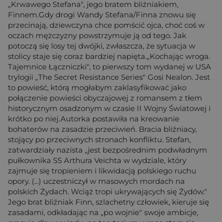
„Krwawego Stefana", jego bratem bliźniakiem,
Finnem.Gdy drogi Wandy Stefana/Finna znowu się
przecinają, dziewczyna chce pomścić ojca, choć coś w
oczach mężczyzny powstrzymuje ją od tego. Jak
potoczą się losy tej dwójki, zwłaszcza, że sytuacja w
stolicy staje się coraz bardziej napięta.„Kochając wroga.
Tajemnice Łączniczki", to pierwszy tom wydanej w USA
trylogii „The Secret Resistance Series" Gosi Nealon. Jest
to powieść, którą mogłabym zaklasyfikować jako
połączenie powieści obyczajowej z romansem z tłem
historycznym osadzonym w czasie II Wojny Światowej i
krótko po niej.Autorka postawiła na kreowanie
bohaterów na zasadzie przeciwień. Bracia bliźniacy,
stojący po przeciwnych stronach konfliktu. Stefan,
zatwardziały nazista „jest bezpośrednim podwładnym
pułkownika SS Arthura Veichta w wydziale, który
zajmuje się tropieniem i likwidacją polskiego ruchu
opory. (...) uczestniczył w masowych mordach na
polskich Żydach. Wciąż tropi ukrywających się Żydów."
Jego brat bliźniak Finn, szlachetny człowiek, kieruje się
zasadami, odkładając na „po wojnie" swoje ambicje,