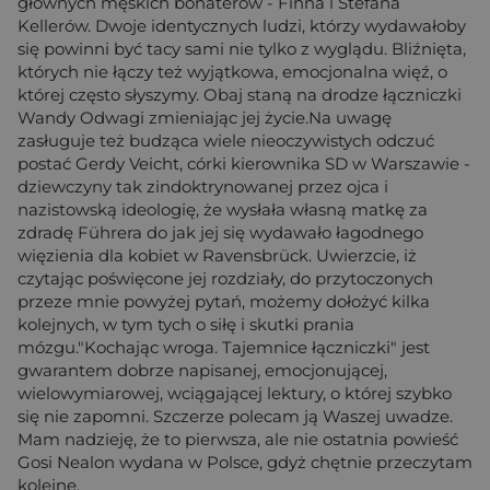
głównych męskich bohaterów - Finna i Stefana
Kellerów. Dwoje identycznych ludzi, którzy wydawałoby
się powinni być tacy sami nie tylko z wyglądu. Bliźnięta,
których nie łączy też wyjątkowa, emocjonalna więź, o
której często słyszymy. Obaj staną na drodze łączniczki
Wandy Odwagi zmieniając jej życie.Na uwagę
zasługuje też budząca wiele nieoczywistych odczuć
postać Gerdy Veicht, córki kierownika SD w Warszawie -
dziewczyny tak zindoktrynowanej przez ojca i
nazistowską ideologię, że wysłała własną matkę za
zdradę Führera do jak jej się wydawało łagodnego
więzienia dla kobiet w Ravensbrück. Uwierzcie, iż
czytając poświęcone jej rozdziały, do przytoczonych
przeze mnie powyżej pytań, możemy dołożyć kilka
kolejnych, w tym tych o siłę i skutki prania
mózgu."Kochając wroga. Tajemnice łączniczki" jest
gwarantem dobrze napisanej, emocjonującej,
wielowymiarowej, wciągającej lektury, o której szybko
się nie zapomni. Szczerze polecam ją Waszej uwadze.
Mam nadzieję, że to pierwsza, ale nie ostatnia powieść
Gosi Nealon wydana w Polsce, gdyż chętnie przeczytam
kolejne.