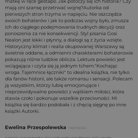
matkę w ręce gestapo. Jak potoczy się ich historia? Czy
mają oni szansę przetrwać wojnę?Autorka od
pierwszych stron trzyma w napięciu. Nie oszczędza
swoich bohaterów i jak to podczas wojny było, zmusza
ich do ciągłego podejmowania trudnych decyzji oraz
ponoszenia za nie konsekwencji. Styl pisania Gosi
Nealon jest lekki i płynny, a dialogi są z życia wzięte.
Historyczny klimat i realia okupowanej Warszawy są
świetnie oddane, a odmienni charakterami bohaterowie
pokazują różne ludzkie oblicza. Lektura powieści jest
wciągająca i czyta się ją jednym tchem."Kochając
wroga. Tajemnice łączniki" to idealna książka, nie tylko
dla fanów historii, ale także romansu i sensacji. Polecam
ją wszystkim, którzy lubię emocjonujące i
nieprzewidywalne powieści z wątkiem miłości, która
stawia czoło i pokonuje wszelkie przeciwności. Mi
książka się bardzo podobała i z chęcią sięgnę po inne
książki Autorki.
Ewelina Przespolewska
08/01/2024
opinia recenzenta nie jest potwierdzona zakupem