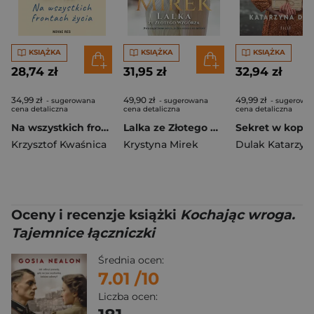
KSIĄŻKA
KSIĄŻKA
KSIĄŻKA
28,74 zł
31,95 zł
32,94 zł
34,99 zł
49,90 zł
49,99 zł
- sugerowana
- sugerowana
- sugerowa
cena detaliczna
cena detaliczna
cena detaliczna
Na wszystkich frontach życia
Lalka ze Złotego Wzgórza
Sekret w koper
Krzysztof Kwaśnica
Krystyna Mirek
Dulak Katarzyn
Oceny i recenzje książki
Kochając wroga.
Tajemnice łączniczki
Średnia ocen:
7.01
/10
Liczba ocen: