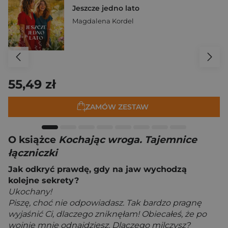
Jeszcze jedno lato
Magdalena Kordel
55,49 zł
ZAMÓW ZESTAW
O książce
Kochając wroga. Tajemnice
łączniczki
Jak odkryć prawdę, gdy na jaw wychodzą
kolejne sekrety?
Ukochany!
Piszę, choć nie odpowiadasz. Tak bardzo pragnę
wyjaśnić Ci, dlaczego zniknęłam! Obiecałeś, że po
wojnie mnie odnajdziesz. Dlaczego milczysz?