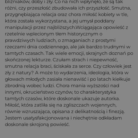
bliźniaków, doby i zły. Co na nich wpłynęło, że są tak
różni, czy przeszłość zbudowała ich przyszłość. Smutna,
przygnębiająca relacja oraz chora miłość kobiety w tle,
która została wykorzystana, a jej umysł poddany
manipulacji przez najbliższych.Wciągająca opowieść z
rzetelnie wplecionym tłem historycznym o
prawdziwych ludziach, o zmaganiach z prostymi
rzeczami dnia codziennego, ale jak bardzo trudnymi w
tamtych czasach. Tak wiele emocji, skrajnych doznań po
skończonej lekturze. Czułam strach i niepewność,
smutna relacja braci, ściskała za serce. Czy człowiek jest
zły z natury? A może to wydarzenia, ideologia, która w
głowach młodych zasiała nienawiść i po latach kiełkuje
zbrodnią wobec ludzi. Chora mania wyższości nad
innymi, okrucieństwo czynów, to charakterystyka
tamtych czasów, które doskonale ukazuje autorka.
Miłość, która zatliła się na zgliszczach wojennych,
równie wzruszająca, opisana z delikatnością i finezją.
Jestem usatysfakcjonowana i niechętnie odkładam
doskonale skrojoną powieść.