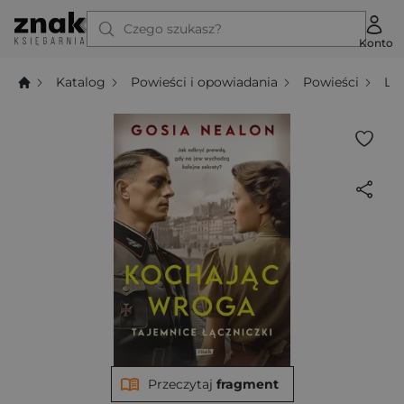
Czego szukasz?
Konto
Katalog
Powieści i opowiadania
Powieści
Li
Przeczytaj
fragment