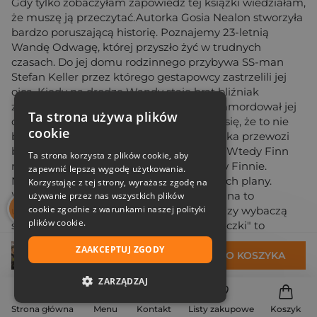
Gdy tylko zobaczyłam zapowiedź tej książki wiedziałam,
że muszę ją przeczytać.Autorka Gosia Nealon stworzyła
bardzo poruszającą historię. Poznajemy 23-letnią
Wandę Odwagę, której przyszło żyć w trudnych
czasach. Do jej domu rodzinnego przybywa SS-man
Stefan Keller przez którego gestapowcy zastrzelili jej
ojca. Kiedy na drodze Wandy staje brat bliźniak
zbrrodnialca ona myśli, że to ten, który zamordował jej
Ta strona używa plików
ojca. Jednak z biegiem czasu dowiaduje się, że to nie
cookie
był Finn..Jest rok 1944 Wanda jako kurierka przewozi
broń w walizce. Niestety zostaje złapana. Wtedy Finn
Ta strona korzysta z plików cookie, aby
ratuje ją z opresji. Wanda zakochuje się w Finnie.
zapewnić lepszą wygodę użytkowania.
Niestety wojna rozdziela ich i przekreśla ich plany.
Korzystając z tej strony, wyrażasz zgodę na
Wanda liczy na to, że gdy skończy się wojna to
używanie przez nas wszystkich plików
cookie zgodnie z warunkami naszej polityki
ukochany odnajdzie ją.Czy odnajdą się?Czy wybaczą
plików cookie.
sobie?"Kochając wroga. Tajemnice łączniczki" to
historia niezwykle wciągająca i poruszająca. Akcja jest
ZAAKCEPTUJ ZGODY
22,50 zł
dynamiczna, a zwroty akcji są zaskakujące.
DO KOSZYKA
Niesamowita fabuła z misternie uknutą intrygą. Nudy
ZARZĄDZAJ
nie ma ani przez chwilę. Przekonacie się, że los bywa
przewrotny. Podobało mi się to, że autorka pokazała
NIEZBĘDNE
Strona główna
Menu
Kontakt
Listy zakupowe
Koszyk
ciąg dalszy losów bohaterów po kilku latach po wojnie.