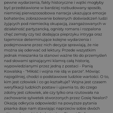
pewne wydarzenia, fakty historyczne i wątki mogłyby
być przedstawione w bardziej rozbudowany sposób,
niemniej pierwszoosobowa narracja ukazująca emocje
bohaterów, zobrazowanie bolesnych doświadczeń ludzi
żyjących pod niemiecką okupacją, zaangażowanych w
działalność partyzancką, ognisty romans i rozpalona
chęć zemsty czy też dodająca pieprzyku intryga oraz
tajemnice determinujące kolejne wydarzenia i
podejmowane przez nich decyzje sprawiają, że nie
można się oderwać od lektury. Przede wszystkim
jednak mieszanka ta stanowi ważne tło do przemyśleń
nad słowami spinającymi klamrą całą historię,
wypowiedzianymi przez jedną z postaci - Panią
Kowalską - "Miłość i wojna nie idą w parze". Mówiąc
najogólniej, chodzi o podstawowe ludzkie wartości. O to,
kim jest człowiek i co go kształtuje? Wojna jest czasem
weryfikacji ludzkich postaw i ujawnia to, do czego
zdolny jest człowiek, ale czy tylko ona rzutowała na
zachowanie sylwetek stworzonych przez Gosię Nealon?
Okazję odkrycia odpowiedzi na powyższe pytania
pisarka daje nam stawiając naprzeciw sobie dwóch