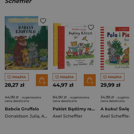
Scheffler
KSIĄŻKA
KSIĄŻKA
KSIĄŻKA
28,27 zł
44,97 zł
29,99 zł
44,99 zł
84,90 zł
34,99 zł
- sugerowana
- sugerowana
- sugerowa
cena detaliczna
cena detaliczna
cena detaliczna
Babcia Gruffalo
Pakiet Bądźmy razem. Książka o przyjaźni / Dobry, przyjazny świat
Donaldson Julia
,
Axel Scheffler
Axel Scheffler
Axel Scheffler