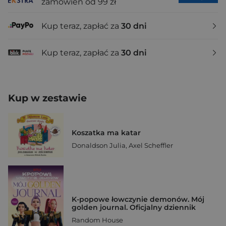
zamówień od 99 zł
Kup teraz, zapłać za
30 dni
Kup teraz, zapłać za
30 dni
Kup w zestawie
Koszatka ma katar
Donaldson Julia
,
Axel Scheffler
K-popowe łowczynie demonów. Mój
golden journal. Oficjalny dziennik
Random House