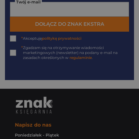
Twój e-mail
DOŁĄCZ DO ZNAK EKSTRA
*
Akceptuję
politykę prywatności
*
Zgadzam się na otrzymywanie wiadomości
marketingowych (newsletter) na podany
e-mail
na
zasadach określonych w
regulaminie
.
Napisz do nas
Poniedziałek - Piątek