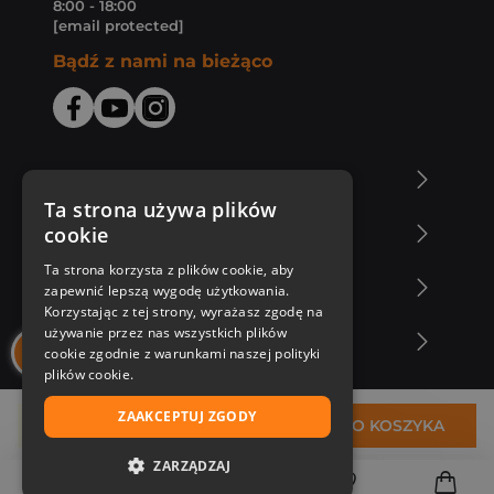
8:00 - 18:00
[email protected]
Bądź z nami na bieżąco
O Księgarni Znak
Ta strona używa plików
cookie
Zakupy u nas
Ta strona korzysta z plików cookie, aby
Nasza oferta
zapewnić lepszą wygodę użytkowania.
Korzystając z tej strony, wyrażasz zgodę na
używanie przez nas wszystkich plików
Nasi autorzy
cookie zgodnie z warunkami naszej polityki
plików cookie.
ZAAKCEPTUJ ZGODY
23,31 zł
DO KOSZYKA
ZARZĄDZAJ