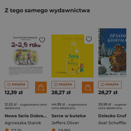
Z tego samego wydawnictwa
KSIĄŻKA
KSIĄŻKA
KSIĄŻKA
12,39 zł
28,27 zł
28,27 zł
12,53 zł
44,99 zł
39,99 zł
- sugerowana cena
- sugerowana
- sugerowa
detaliczna
cena detaliczna
cena detaliczna
Nowa Seria Dobra Książeczka 2-2,5 roku
Serce w butelce
Dziecko Gruffa
Agnieszka Starok
Jeffers Oliver
Axel Scheffler
7,7 (3)
7,9 (85)