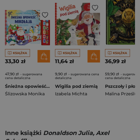
KSIĄŻKA
KSIĄŻKA
KSIĄŻKA
33,30 zł
11,64 zł
36,99 zł
47,90 zł
9,90 zł
59,90 zł
- sugerowana
- sugerowana cena
- sugerowa
cena detaliczna
detaliczna
cena detaliczna
Śnieżna opowieść Mikołaja. Czytamy i słuchamy
Wigilia pod ziemią
Ślizowska Monika
Izabela Michta
Malina Prześlu
Inne książki
Donaldson Julia, Axel