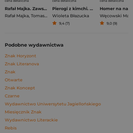
cena detaliczna
cena detaliczna
cena detaliczna
Rafał Majka. Zawsze z przodu. Rozmawia Tomasz Kalemba - książka z autografem
Pierogi z kimchi. Moje ulubione azjatyckie przepisy
Rafał Majka
,
Tomasz Kalemba
Wioleta Błazucka
Węcowski Mar
9,4 (7)
9,0 (9)
Podobne wydawnictwa
Znak Horyzont
Znak Literanova
Znak
Otwarte
Znak Koncept
Czarne
Wydawnictwo Uniwersytetu Jagiellońskiego
Miesięcznik Znak
Wydawnictwo Literackie
Rebis