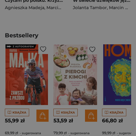
Czytam po polsku. Krzyżówki
W świecie dźwięków języka polskiego
Agnieszka Madeja
,
Marcin Maciołek
Jolanta Tambor
,
Marcin Maciołek
Bestsellery
KSIĄŻKA
KSIĄŻKA
KSIĄŻKA
55,99 zł
53,59 zł
66,80 zł
69,99 zł
79,99 zł
99,99 zł
- sugerowana
- sugerowana
- sugerowa