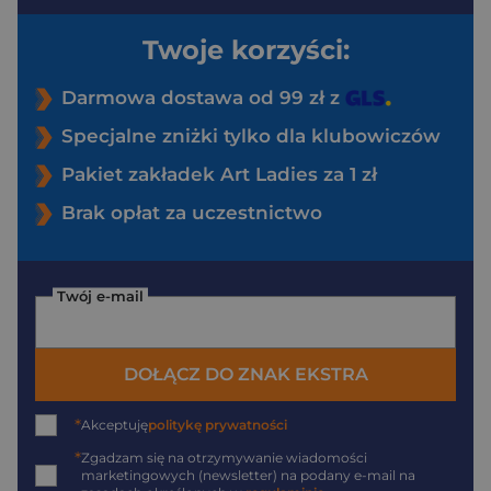
Twoje korzyści:
Darmowa dostawa od 99 zł z
Specjalne zniżki tylko dla klubowiczów
Pakiet zakładek Art Ladies za 1 zł
Brak opłat za uczestnictwo
Twój e-mail
DOŁĄCZ DO ZNAK EKSTRA
*
Akceptuję
politykę prywatności
*
Zgadzam się na otrzymywanie wiadomości
marketingowych (newsletter) na podany
e-mail
na