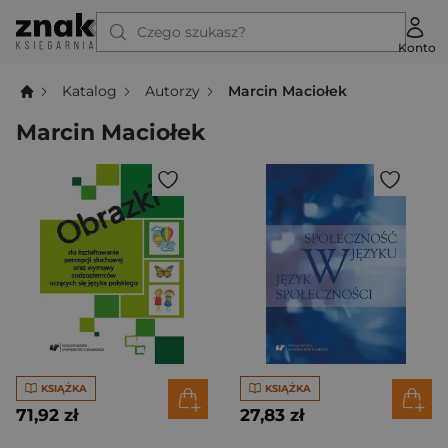
Czego szukasz?
Konto
Katalog
Autorzy
Marcin Maciołek
Marcin Maciołek
KSIĄŻKA
KSIĄŻKA
71,92 zł
27,83 zł