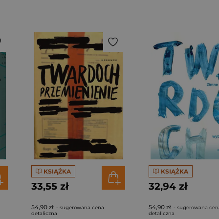
KSIĄŻKA
KSIĄŻKA
33,55 zł
32,94 zł
54,90 zł
54,90 zł
- sugerowana cena
- sugerowana cen
detaliczna
detaliczna