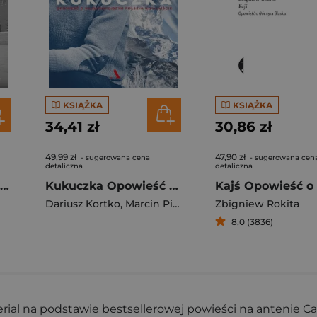
KSIĄŻKA
KSIĄŻKA
34,41 zł
30,86 zł
49,99 zł
47,90 zł
- sugerowana cena
- sugerowana cen
detaliczna
detaliczna
Czerwony alert Jak zostałem wrogiem numer jeden Putina
Kukuczka Opowieść o najsłynniejszym polskim himalaiście
Dariusz Kortko
,
Marcin Pietraszewski
Zbigniew Rokita
8,0 (3836)
erial na podstawie bestsellerowej powieści na antenie C