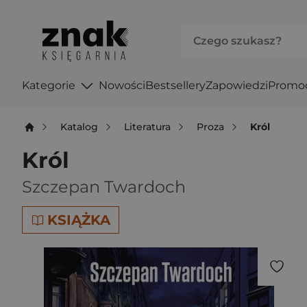
Kategorie
Nowości
Bestsellery
Zapowiedzi
Promo
Katalog
Literatura
Proza
Król
Król
Szczepan Twardoch
KSIĄŻKA