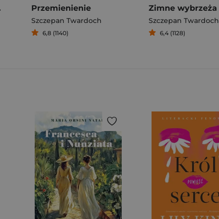
d. 3
Przemienienie
Zimne wybrzeża
Szczepan Twardoch
Szczepan Twardoch
6,8 (1140)
6,4 (1128)