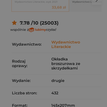
Wydawnictwo Literackie, wyd. 2021
Wydawnictwo Literackie, wy
33,68 zł
7.78 /10 (25003)
wspólnie z
Wydawnictwo
Wydawnictwo:
Literackie
Okładka
Rodzaj
broszurowa ze
oprawy:
skrzydełkami
Wydanie:
drugie
Liczba stron:
432
Format:
145x207mm