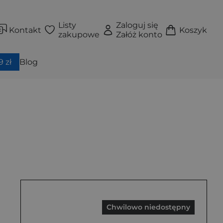
Listy
Zaloguj się
Kontakt
Koszyk
zakupowe
Załóż konto
 zł
Blog
Chwilowo niedostępny
krzydełkami