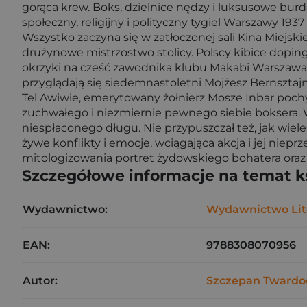
gorąca krew. Boks, dzielnice nędzy i luksusowe burdel
społeczny, religijny i polityczny tygiel Warszawy 19
Wszystko zaczyna się w zatłoczonej sali Kina Miejsk
drużynowe mistrzostwo stolicy. Polscy kibice dopin
okrzyki na cześć zawodnika klubu Makabi Warszawa,
przyglądają się siedemnastoletni Mojżesz Bernsztajn 
Tel Awiwie, emerytowany żołnierz Mosze Inbar pochyl
zuchwałego i niezmiernie pewnego siebie boksera. Wó
niespłaconego długu. Nie przypuszczał też, jak wie
żywe konflikty i emocje, wciągająca akcja i jej niep
mitologizowania portret żydowskiego bohatera oraz p
Szczegółowe informacje na temat k
Wydawnictwo:
Wydawnictwo Lit
EAN:
9788308070956
Autor:
Szczepan Twardo