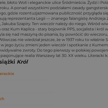
e, błoto Woli i eleganckie ulice Śródmieścia. Żydzi i Pola
37 roku. A ponad wszystkimi podziałami zasady gangsterski
iego, gdzie rozentuzjazmowana publiczność przygląda się
gują reprezentanta Legii — znanego falangistę Andrzeja
 Jakuba Szapiry. Ten wieczór należy do niego. Wśród wi
oraz Kum Kaplica - stary bojownik PPS, socjalista i król w
a się nad maszyną do pisania, by powrócić do wieczoru, 
wczas nie wiedział jeszcze, że w 1937 roku to właśnie Sz
le w jego życiu zmieni jeden wieczór i spotkanie z Kume
rzewidywalne zwroty. Do tego pierwszy w polskiej powojen
asjonujące realia Warszawy lat 30. XX wieku. Literacki 
siążki
Król
erackie
ch