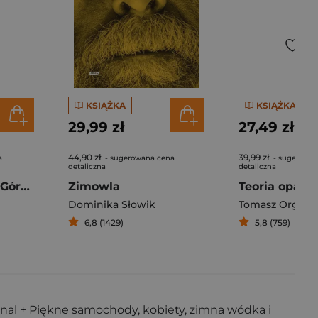
KSIĄŻKA
KSIĄŻKA
29,99 zł
27,49 zł
44,90 zł
39,99 zł
a
- sugerowana cena
- sugerowan
detaliczna
detaliczna
Kajś Opowieść o Górnym Śląsku
Zimowla
Dominika Słowik
Tomasz Organ
6,8 (1429)
5,8 (759)
anal + Piękne samochody, kobiety, zimna wódka i