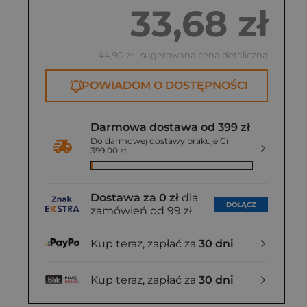
d. 2025
33,68 zł
40,68 zł
44,90 zł
- sugerowana cena detaliczna
POWIADOM O DOSTĘPNOŚCI
Darmowa dostawa od 399 zł
Do darmowej dostawy brakuje Ci
399,00 zł
Dostawa za 0 zł
dla
DOŁĄCZ
zamówień od 99 zł
Kup teraz, zapłać za
30 dni
Kup teraz, zapłać za
30 dni