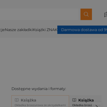
cje
Nasze zakładki
Książki ZNAK
Darmowa dostawa od 99
Dostępne wydania i formaty:
Książka
Książka
Okładka broszurowa ze skrzydełkami
Okładka broszurowa ze s