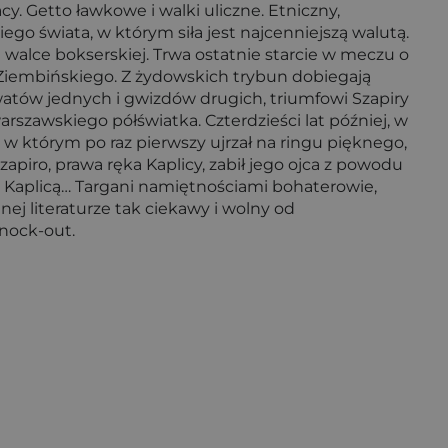
cy. Getto ławkowe i walki uliczne. Etniczny,
ego świata, w którym siła jest najcenniejszą walutą.
 walce bokserskiej. Trwa ostatnie starcie w meczu o
 Ziembińskiego. Z żydowskich trybun dobiegają
watów jednych i gwizdów drugich, triumfowi Szapiry
arszawskiego półświatka. Czterdzieści lat później, w
w którym po raz pierwszy ujrzał na ringu pięknego,
apiro, prawa ręka Kaplicy, zabił jego ojca z powodu
m Kaplicą… Targani namiętnościami bohaterowie,
nej literaturze tak ciekawy i wolny od
knock-out.