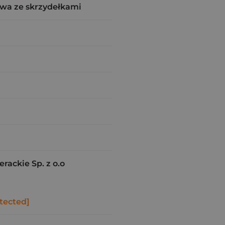
wa ze skrzydełkami
ackie Sp. z o.o
tected]