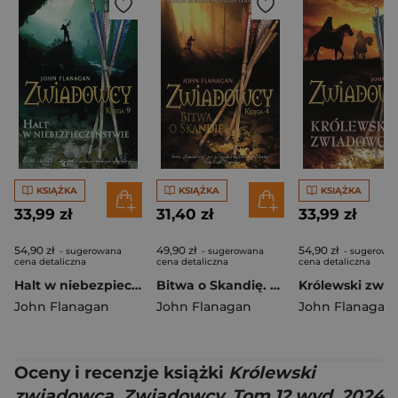
KSIĄŻKA
KSIĄŻKA
KSIĄŻKA
33,99 zł
31,40 zł
33,99 zł
54,90 zł
49,90 zł
54,90 zł
- sugerowana
- sugerowana
- sugerowa
cena detaliczna
cena detaliczna
cena detaliczna
Halt w niebezpieczeństwie. Zwiadowcy. Tom 9
Bitwa o Skandię. Zwiadowcy. Tom 4
John Flanagan
John Flanagan
John Flanagan
Oceny i recenzje książki
Królewski
zwiadowca. Zwiadowcy. Tom 12 wyd. 2024