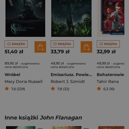
KSIĄŻKA
KSIĄŻKA
KSIĄŻKA
51,40 zł
33,79 zł
32,99 zł
89,90 zł
49,90 zł
49,99 zł
- sugerowana
- sugerowana
- sugerowa
cena detaliczna
cena detaliczna
cena detaliczna
Wróbel
Emisariusz. Powieść z Uniwersum gry Chernobylite
Mary Doria Russell
Robert J. Szmidt
Tahir Rana
7,6 (329)
7,8 (32)
6,3 (16)
Inne książki
John Flanagan