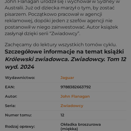
John Flanagan urodził się i wychował w Sydney w
Australii. Już od dziecka marzył o tym, by zostać
pisarzem. Początkowo pracował w agencji
reklamowej, dopóki jeden z szefów agencji nie
postanowił w niego zainwestować. Autor książek
zasłynął dzięki serii “Zwiadowcy”.
Zachęcamy do lektury wszystkich tomów cyklu.
Szczegółowe informacje na temat książki
Królewski zwiadowca. Zwiadowcy. Tom 12
wyd. 2024
Wydawnictwo:
Jaguar
EAN:
9788382663792
Autor:
John Flanagan
Seria:
Zwiadowcy
Numer tomu:
12
Okładka broszurowa
Rodzaj oprawy:
(miękka)