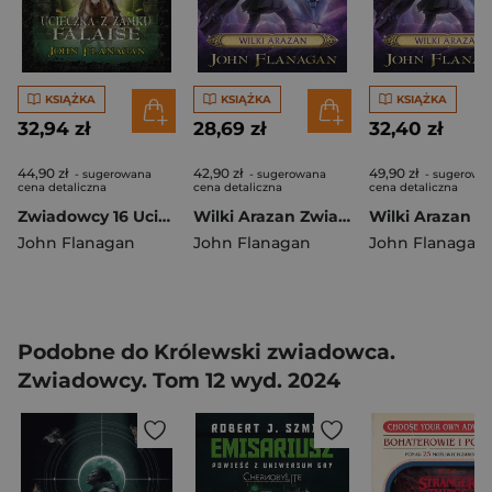
KSIĄŻKA
KSIĄŻKA
KSIĄŻKA
32,94 zł
28,69 zł
32,40 zł
44,90 zł
42,90 zł
49,90 zł
- sugerowana
- sugerowana
- sugerowa
cena detaliczna
cena detaliczna
cena detaliczna
Zwiadowcy 16 Ucieczka z zamku Falaise
Wilki Arazan Zwiadowcy Tom 17
John Flanagan
John Flanagan
John Flanagan
Podobne do Królewski zwiadowca.
Zwiadowcy. Tom 12 wyd. 2024