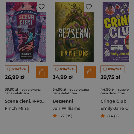
KSIĄŻKA
KSIĄŻKA
KSIĄŻKA
26,99 zł
34,99 zł
29,75 zł
39,90 zł
54,90 zł
44,90 zł
- sugerowana
- sugerowana
- sugerowa
cena detaliczna
cena detaliczna
cena detaliczna
Scena cieni. K-Pop Academy. Tom 1
Bezsenni
Cringe Club
Finch Mina
Jen Williams
Emily-Jane Cla
6,7 (85)
8,4 (16)