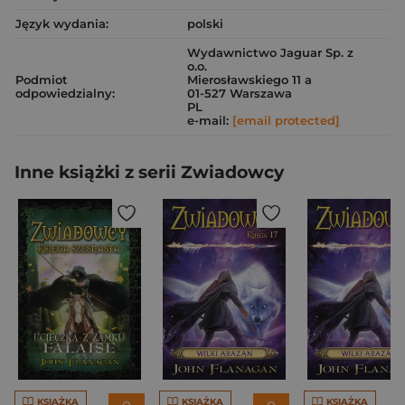
Język wydania:
polski
Wydawnictwo Jaguar Sp. z
o.o.
Podmiot
Mierosławskiego 11 a
odpowiedzialny:
01-527 Warszawa
PL
e-mail:
[email protected]
Inne książki z serii Zwiadowcy
KSIĄŻKA
KSIĄŻKA
KSIĄŻKA