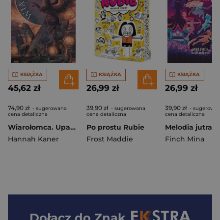
KSIĄŻKA
KSIĄŻKA
KSIĄŻKA
45,62 zł
26,99 zł
26,99 zł
74,90 zł
39,90 zł
39,90 zł
- sugerowana
- sugerowana
- sugerowa
cena detaliczna
cena detaliczna
cena detaliczna
Wiarołomca. Upadli bogowie. Tom 3
Po prostu Rubie
Hannah Kaner
Frost Maddie
Finch Mina
Dołącz do
Znak