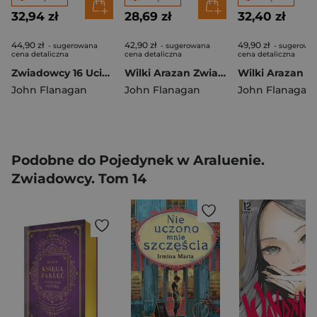
32,94 zł
28,69 zł
32,40 zł
44,90 zł
42,90 zł
49,90 zł
- sugerowana
- sugerowana
- sugerowa
cena detaliczna
cena detaliczna
cena detaliczna
Zwiadowcy 16 Ucieczka z zamku Falaise
Wilki Arazan Zwiadowcy Tom 17
John Flanagan
John Flanagan
John Flanagan
Podobne do Pojedynek w Araluenie.
Zwiadowcy. Tom 14