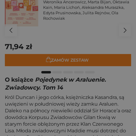
Weronika Ancerowicz
,
Marta Bijan
,
Oktawia
Kain
,
Maria Lichoń
,
Aleksandra Muraszka
,
Edyta Prusinowska
,
Julita Rejnów
,
Ola
Rochowiak
71,94 zł
ZAMÓW ZESTAW
O książce
Pojedynek w Araluenie.
Zwiadowcy. Tom 14
Król Duncan i jego córka, księżniczka Kasandra, są
uwięzieni w południowej wieży zamku Araluen.
Daleko na północy niewielki oddział Sir Horace’a oraz
dowódca Korpusu Zwiadowców Gilan tkwią w
starym forcie oblężonym przez Klan Czerwonego
Lisa. Młoda zwiadowczyni Maddie musi dotrzeć do