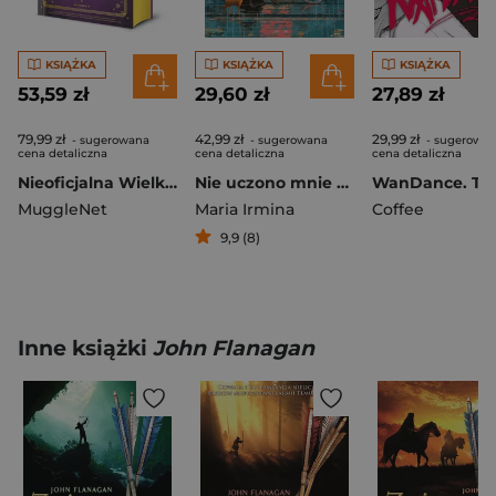
KSIĄŻKA
KSIĄŻKA
KSIĄŻKA
53,59 zł
29,60 zł
27,89 zł
79,99 zł
42,99 zł
29,99 zł
- sugerowana
- sugerowana
- sugerowa
cena detaliczna
cena detaliczna
cena detaliczna
Nieoficjalna Wielka Księga Zaklęć Harry'ego Pottera. Kompletny przewodnik po zaklęciach dla czarodziejów i czarownic [wyd. 2026, barwione brzegi]
Nie uczono mnie szczęścia
WanDance. To
MuggleNet
Maria Irmina
Coffee
9,9 (8)
Inne książki
John Flanagan