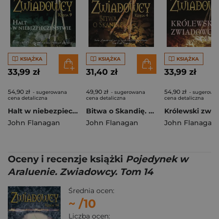
KSIĄŻKA
KSIĄŻKA
KSIĄŻKA
33,99 zł
31,40 zł
33,99 zł
54,90 zł
49,90 zł
54,90 zł
- sugerowana
- sugerowana
- sugerowa
cena detaliczna
cena detaliczna
cena detaliczna
Halt w niebezpieczeństwie. Zwiadowcy. Tom 9
Bitwa o Skandię. Zwiadowcy. Tom 4
John Flanagan
John Flanagan
John Flanagan
Oceny i recenzje książki
Pojedynek w
Araluenie. Zwiadowcy. Tom 14
Średnia ocen:
~
/10
Liczba ocen: