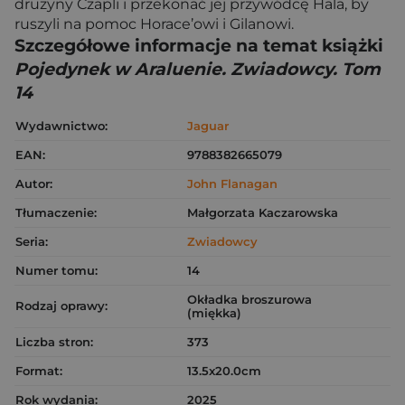
drużyny Czapli i przekonać jej przywódcę Hala, by
ruszyli na pomoc Horace’owi i Gilanowi.
Szczegółowe informacje na temat książki
Pojedynek w Araluenie. Zwiadowcy. Tom
14
Wydawnictwo:
Jaguar
EAN:
9788382665079
Autor:
John Flanagan
Tłumaczenie:
Małgorzata Kaczarowska
Seria:
Zwiadowcy
Numer tomu:
14
Okładka broszurowa
Rodzaj oprawy:
(miękka)
Liczba stron:
373
Format:
13.5x20.0cm
Rok wydania:
2025