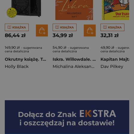
KSIĄŻKA
KSIĄŻKA
KSIĄŻKA
86,44 zł
34,99 zł
32,31 zł
149,90 zł
54,90 zł
49,90 zł
- sugerowana
- sugerowana
- sugerowa
cena detaliczna
cena detaliczna
cena detaliczna
Okrutny książę. Tom 1 wyd. specjalne
Iskra. Willowdale. Tom 2
Holly Black
Michalina Aleksandrowicz
Dav Pilkey
Dołącz do
Znak
i oszczędzaj na dostawie!