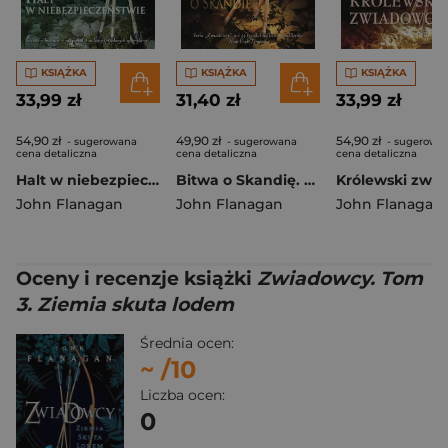
KSIĄŻKA
KSIĄŻKA
KSIĄŻKA
33,99 zł
31,40 zł
33,99 zł
54,90 zł
49,90 zł
54,90 zł
- sugerowana
- sugerowana
- sugerowa
cena detaliczna
cena detaliczna
cena detaliczna
Halt w niebezpieczeństwie. Zwiadowcy. Tom 9
Bitwa o Skandię. Zwiadowcy. Tom 4
John Flanagan
John Flanagan
John Flanagan
Oceny i recenzje książki
Zwiadowcy. Tom
3. Ziemia skuta lodem
Średnia ocen:
~
/10
Liczba ocen:
0