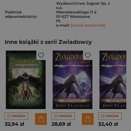
Wydawnictwo Jaguar Sp. z
o.o.
Podmiot
Mierosławskiego 11 a
odpowiedzialny:
01-527 Warszawa
PL
e-mail:
[email protected]
Inne książki z serii Zwiadowcy
KSIĄŻKA
KSIĄŻKA
KSIĄŻKA
32,94 zł
28,69 zł
32,40 zł