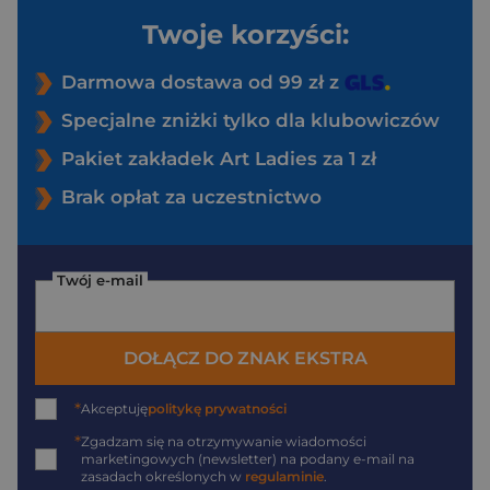
Twoje korzyści:
Darmowa dostawa od 99 zł z
Specjalne zniżki tylko dla klubowiczów
Pakiet zakładek Art Ladies za 1 zł
Brak opłat za uczestnictwo
Twój e-mail
DOŁĄCZ DO ZNAK EKSTRA
*
Akceptuję
politykę prywatności
*
Zgadzam się na otrzymywanie wiadomości
marketingowych (newsletter) na podany
e-mail
na
zasadach określonych w
regulaminie
.