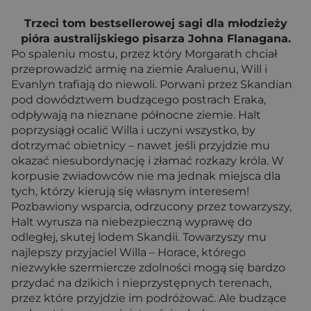
Trzeci tom bestsellerowej sagi dla młodzieży
pióra australijskiego pisarza Johna Flanagana.
Po spaleniu mostu, przez który Morgarath chciał
przeprowadzić armię na ziemie Araluenu, Will i
Evanlyn trafiają do niewoli. Porwani przez Skandian
pod dowództwem budzącego postrach Eraka,
odpływają na nieznane północne ziemie. Halt
poprzysiągł ocalić Willa i uczyni wszystko, by
dotrzymać obietnicy – nawet jeśli przyjdzie mu
okazać niesubordynację i złamać rozkazy króla. W
korpusie zwiadowców nie ma jednak miejsca dla
tych, którzy kierują się własnym interesem!
Pozbawiony wsparcia, odrzucony przez towarzyszy,
Halt wyrusza na niebezpieczną wyprawę do
odległej, skutej lodem Skandii. Towarzyszy mu
najlepszy przyjaciel Willa – Horace, którego
niezwykłe szermiercze zdolności mogą się bardzo
przydać na dzikich i nieprzystępnych terenach,
przez które przyjdzie im podróżować. Ale budzące