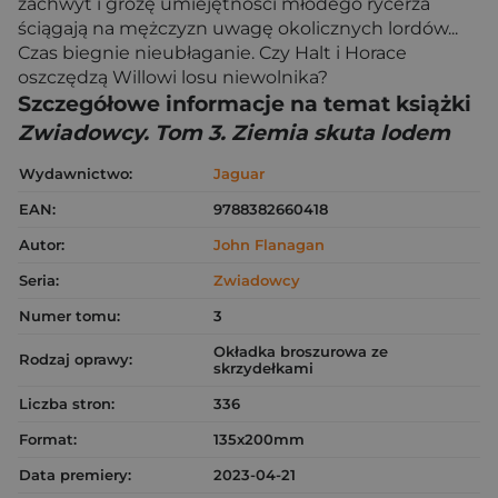
zachwyt i grozę umiejętności młodego rycerza
ściągają na mężczyzn uwagę okolicznych lordów...
Czas biegnie nieubłaganie. Czy Halt i Horace
oszczędzą Willowi losu niewolnika?
Szczegółowe informacje na temat książki
Zwiadowcy. Tom 3. Ziemia skuta lodem
Wydawnictwo:
Jaguar
EAN:
9788382660418
Autor:
John Flanagan
Seria:
Zwiadowcy
Numer tomu:
3
Okładka broszurowa ze
Rodzaj oprawy:
skrzydełkami
Liczba stron:
336
Format:
135x200mm
Data premiery:
2023-04-21