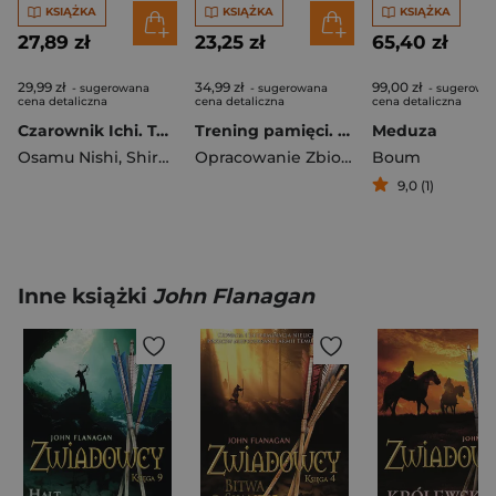
KSIĄŻKA
KSIĄŻKA
KSIĄŻKA
27,89 zł
23,25 zł
65,40 zł
29,99 zł
34,99 zł
99,00 zł
- sugerowana
- sugerowana
- sugerowa
cena detaliczna
cena detaliczna
cena detaliczna
Czarownik Ichi. Tom 2
Trening pamięci. 160 łamigłówek i zagadek wspierających pamięć i koncentrację
Meduza
Osamu Nishi
,
Shiro Usazaki
Opracowanie Zbiorowe
Boum
9,0 (1)
Inne książki
John Flanagan