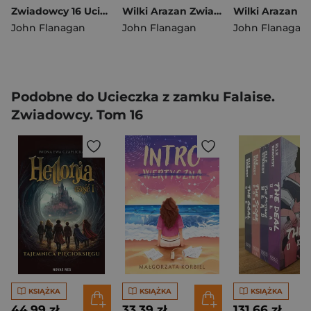
Zwiadowcy 16 Ucieczka z zamku Falaise
Wilki Arazan Zwiadowcy Tom 17
John Flanagan
John Flanagan
John Flanagan
Podobne do Ucieczka z zamku Falaise.
Zwiadowcy. Tom 16
KSIĄŻKA
KSIĄŻKA
KSIĄŻKA
44,99 zł
33,39 zł
131,66 zł