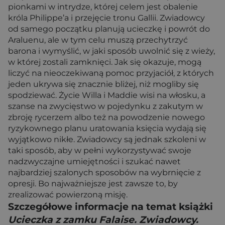
pionkami w intrydze, której celem jest obalenie
króla Philippe’a i przejęcie tronu Gallii. Zwiadowcy
od samego początku planują ucieczkę i powrót do
Araluenu, ale w tym celu muszą przechytrzyć
barona i wymyślić, w jaki sposób uwolnić się z wieży,
w której zostali zamknięci. Jak się okazuje, mogą
liczyć na nieoczekiwaną pomoc przyjaciół, z których
jeden ukrywa się znacznie bliżej, niż mogliby się
spodziewać. Życie Willa i Maddie wisi na włosku, a
szanse na zwycięstwo w pojedynku z zakutym w
zbroję rycerzem albo też na powodzenie nowego
ryzykownego planu uratowania księcia wydają się
wyjątkowo nikłe. Zwiadowcy są jednak szkoleni w
taki sposób, aby w pełni wykorzystywać swoje
nadzwyczajne umiejętności i szukać nawet
najbardziej szalonych sposobów na wybrnięcie z
opresji. Bo najważniejsze jest zawsze to, by
zrealizować powierzoną misję.
Szczegółowe informacje na temat książki
Ucieczka z zamku Falaise. Zwiadowcy.