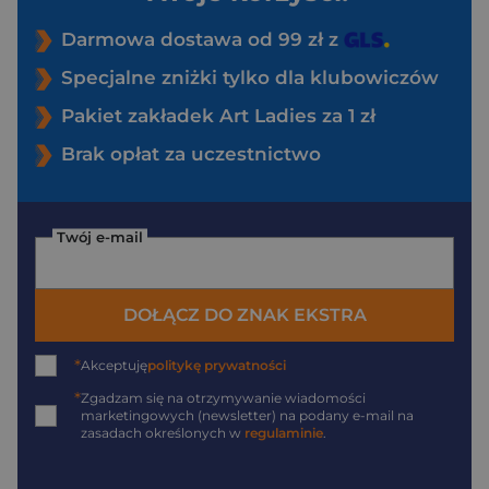
Darmowa dostawa od 99 zł z
Specjalne zniżki tylko dla klubowiczów
Pakiet zakładek Art Ladies za 1 zł
Brak opłat za uczestnictwo
Twój e-mail
DOŁĄCZ DO ZNAK EKSTRA
*
Akceptuję
politykę prywatności
*
Zgadzam się na otrzymywanie wiadomości
marketingowych (newsletter) na podany
e-mail
na
zasadach określonych w
regulaminie
.