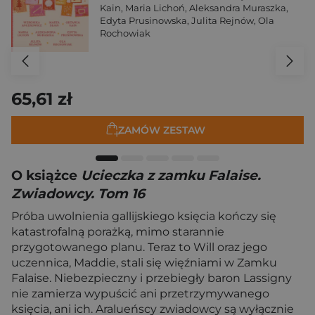
Kain
,
Maria Lichoń
,
Aleksandra Muraszka
,
Edyta Prusinowska
,
Julita Rejnów
,
Ola
Rochowiak
65,61 zł
ZAMÓW ZESTAW
O książce
Ucieczka z zamku Falaise.
Zwiadowcy. Tom 16
Próba uwolnienia gallijskiego księcia kończy się
katastrofalną porażką, mimo starannie
przygotowanego planu. Teraz to Will oraz jego
uczennica, Maddie, stali się więźniami w Zamku
Falaise. Niebezpieczny i przebiegły baron Lassigny
nie zamierza wypuścić ani przetrzymywanego
księcia, ani ich. Aralueńscy zwiadowcy są wyłącznie