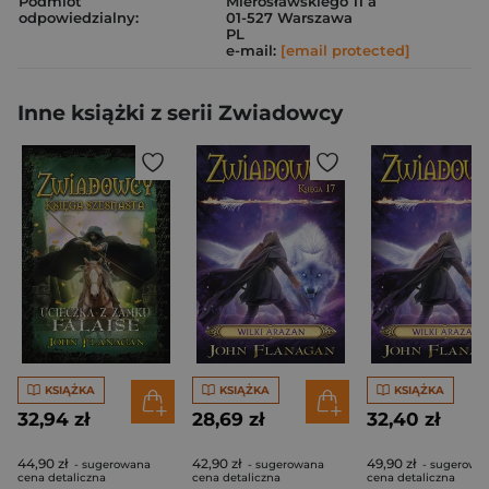
Podmiot
Mierosławskiego 11 a
odpowiedzialny:
01-527 Warszawa
PL
e-mail:
[email protected]
Inne książki z serii Zwiadowcy
KSIĄŻKA
KSIĄŻKA
KSIĄŻKA
32,94 zł
28,69 zł
32,40 zł
44,90 zł
42,90 zł
49,90 zł
- sugerowana
- sugerowana
- sugerowa
cena detaliczna
cena detaliczna
cena detaliczna