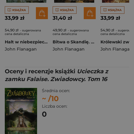
KSIĄŻKA
KSIĄŻKA
KSIĄŻKA
33,99 zł
31,40 zł
33,99 zł
54,90 zł
49,90 zł
54,90 zł
- sugerowana
- sugerowana
- sugerowa
cena detaliczna
cena detaliczna
cena detaliczna
Halt w niebezpieczeństwie. Zwiadowcy. Tom 9
Bitwa o Skandię. Zwiadowcy. Tom 4
John Flanagan
John Flanagan
John Flanagan
Oceny i recenzje książki
Ucieczka z
zamku Falaise. Zwiadowcy. Tom 16
Średnia ocen:
~
/10
Liczba ocen:
0