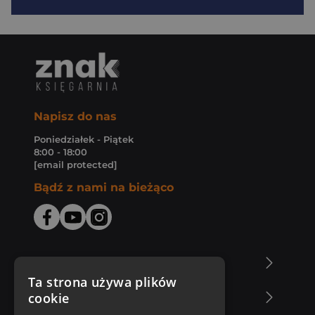
Napisz do nas
Poniedziałek - Piątek
8:00 - 18:00
[email protected]
Bądź z nami na bieżąco
O Księgarni Znak
Ta strona używa plików
cookie
Zakupy u nas