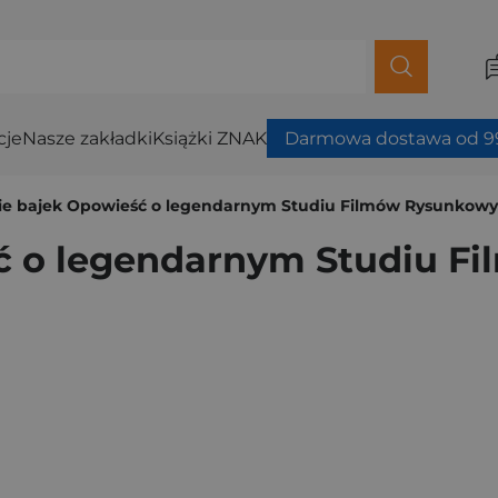
cje
Nasze zakładki
Książki ZNAK
Darmowa dostawa od 99
ie bajek Opowieść o legendarnym Studiu Filmów Rysunkow
ć o legendarnym Studiu 