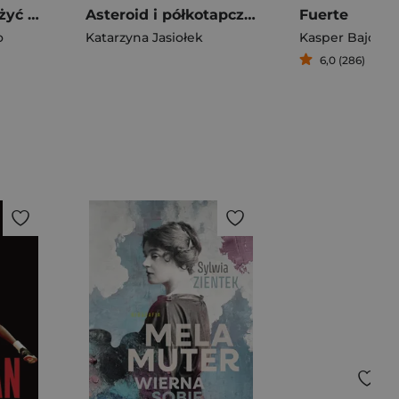
Przyszło nam tu żyć Reportaże z Rosji
Asteroid i półkotapczan. O polskim wzornictwie powojennym wyd. 3
Fuerte
o
Katarzyna Jasiołek
Kasper Bajon
6,0 (286)