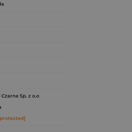
da
zarne Sp. z o.o
a
 protected]