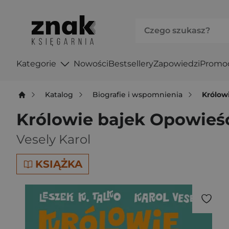
Kategorie
Nowości
Bestsellery
Zapowiedzi
Promo
Katalog
Biografie i wspomnienia
Królow
Królowie bajek Opowieś
Vesely Karol
KSIĄŻKA