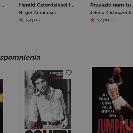
Czerwone fragmenty Autobiografia procesu
Harald Czterdzieści lat na Spitsbergenie
Birger Amundsen
Jelena Kostiuczenk
6,9 (310)
7,2 (2683)
 wspomnienia