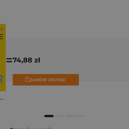
=
74,88 zł
ZAMÓW ZESTAW
Tadej Pogačar. Niepokonany