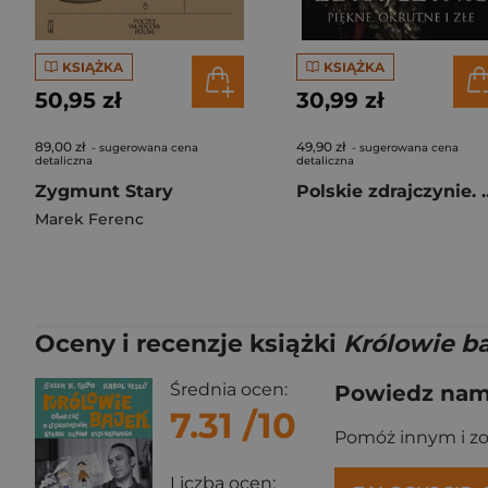
KSIĄŻKA
KSIĄŻKA
50,95 zł
30,99 zł
89,00 zł
49,90 zł
- sugerowana cena
- sugerowana cena
detaliczna
detaliczna
Zygmunt Stary
Polskie zdrajczynie
Marek Ferenc
Oceny i recenzje książki
Królowie b
Średnia ocen:
Powiedz nam,
7.31
/10
Pomóż innym i z
Liczba ocen: