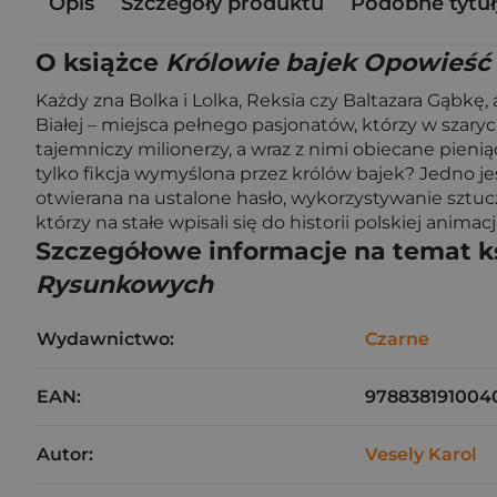
Opis
Szczegóły produktu
Podobne tytuł
O książce
Królowie bajek Opowieść
Każdy zna Bolka i Lolka, Reksia czy Baltazara Gąbkę
Białej – miejsca pełnego pasjonatów, którzy w szaryc
tajemniczy milionerzy, a wraz z nimi obiecane pieni
tylko fikcja wymyślona przez królów bajek? Jedno je
otwierana na ustalone hasło, wykorzystywanie sztuc
którzy na stałe wpisali się do historii polskiej animacji
Szczegółowe informacje na temat k
Rysunkowych
Wydawnictwo:
Czarne
EAN:
978838191004
Autor:
Vesely Karol