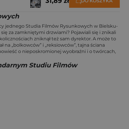
31,89 zł
DO KOSZYKA
kowych
 pracy jednego Studia Filmów Rysunkowych w Bielsku-
ię za zamkniętymi drzwiami? Pojawiali się i znikali
okolicznościach zniknął też sam dyrektor. A może to
ał na „bolkowców” i „reksiowców”, tajna ściana
powieść o nieposkromionej wyobraźni i o twórcach,
endarnym Studiu Filmów