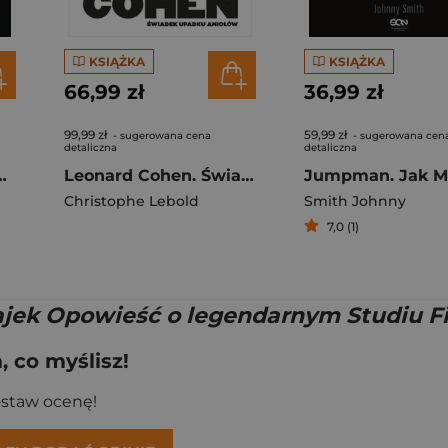
KSIĄŻKA
KSIĄŻKA
66,99 zł
36,99 zł
99,99 zł
59,99 zł
- sugerowana cena
- sugerowana cen
detaliczna
detaliczna
. Piękne, okrutne i złe
Leonard Cohen. Świadek upadku aniołów
Christophe Lebold
Smith Johnny
7,0 (1)
ajek Opowieść o legendarnym Studiu 
 co myślisz!
ostaw ocenę!