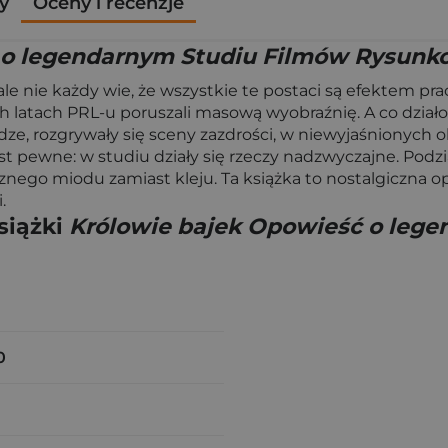
y
Oceny i recenzje
 o legendarnym Studiu Filmów Rysun
, ale nie każdy wie, że wszystkie te postaci są efektem
h latach PRL-u poruszali masową wyobraźnię. A co działo s
ądze, rozgrywały się sceny zazdrości, w niewyjaśnionych 
st pewne: w studiu działy się rzeczy nadzwyczajne. Podzi
znego miodu zamiast kleju. Ta książka to nostalgiczna o
.
siążki
Królowie bajek Opowieść o leg
0