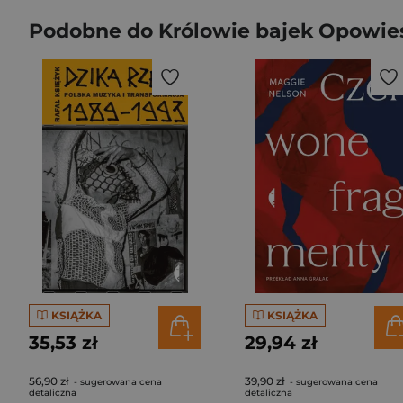
Podobne do Królowie bajek Opowie
KSIĄŻKA
KSIĄŻKA
35,53 zł
29,94 zł
56,90 zł
39,90 zł
- sugerowana cena
- sugerowana cena
detaliczna
detaliczna