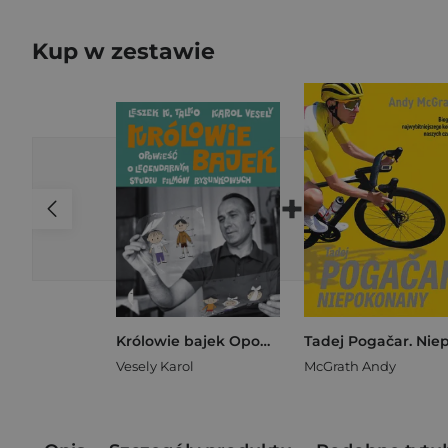
Kup w zestawie
+
Królowie bajek Opowieść o legendarnym Studiu Filmów Rysunkowych
Vesely Karol
McGrath Andy