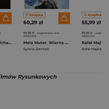
KSIĄŻKA
KSIĄŻKA
60,29 zł
55,99 zł
89,99 zł
69,99 zł
a
- sugerowana cena
- sugerowan
detaliczna
detaliczna
Jumpman. Jak Michael Jordan stał się globalną ikoną
Mela Muter. Wierna sobie
Sylwia Zientek
Rafał Majka
,
Tom
Filmów Rysunkowych