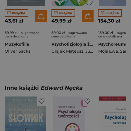
KSIĄŻKA
KSIĄŻKA
KSIĄŻKA
43,61 zł
49,99 zł
154,30 zł
59,99 zł
59,00 zł
189,00 zł
- sugerowana
- sugerowana
- sugerow
cena detaliczna
cena detaliczna
cena detaliczna
Muzykofilia
Psychofizjologia życia codziennego
Oliver Sacks
Grajek Mateusz
,
Jurys Tomasz
Mojs Ewa
,
Samborski Włod
Inne książki
Edward Nęcka