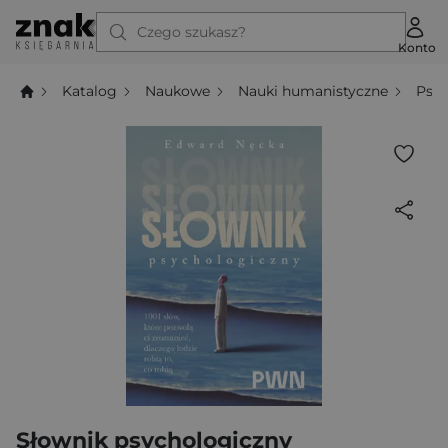
Czego szukasz?
Konto
Katalog
Naukowe
Nauki humanistyczne
Psyc
Słownik psychologiczny