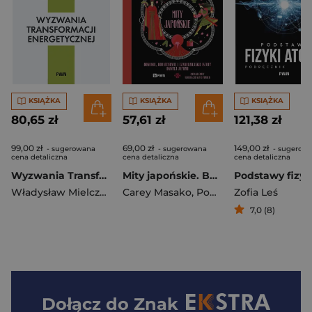
KSIĄŻKA
KSIĄŻKA
KSIĄŻKA
80,65 zł
57,61 zł
121,38 zł
99,00 zł
69,00 zł
149,00 zł
- sugerowana
- sugerowana
- sugerow
cena detaliczna
cena detaliczna
cena detaliczna
Wyzwania Transformacji Energetycznej
Mity japońskie. Bogowie, bohaterowie i czarodziejskie istoty dawnej Japonii
Władysław Mielczarski
Carey Masako
,
Michał Wierzbowski
,
Ponder Katie
Zofia Leś
7,0 (8)
Dołącz do
Znak