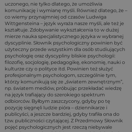
uczonego, nie tylko dlatego, że umożliwia
komunikację i wymianę myśli. Również dlatego, że –
co wiemy przynajmniej od czasów Ludwiga
Wittgensteina – język wyraża nasze myśli, ale też je
kształtuje. Zdobywanie wykształcenia to w dużej
mierze nauka specjalistycznego języka w wybranej
dyscyplinie. Słownik psychologiczny powinien być
użyteczny przede wszystkim dla osób studiujących
psychologię oraz dyscypliny bliskie psychologii:
filozofię, socjologię, pedagogikę, ekonomię, nauki o
kulturze czy o polityce itd. Powinien też służyć
profesjonalnym psychologom, szczególnie tym,
którzy komunikują się ze „światem zewnętrznym”,
np. światem mediów, próbując przekładać wiedzę
na język trafiający do szerokiego spektrum
odbiorców. Byłbym zaszczycony, gdyby po tę
pozycję sięgnęli ludzie pióra – dziennikarze i
publicyści, a jeszcze bardziej, gdyby trafiła ona do
tzw. publiczności czytającej. Z Przedmowy Słownik
pojęć psychologicznych jest rzeczą niebywale