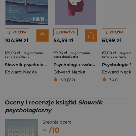
KSIĄŻKA
KSIĄŻKA
KSIĄŻKA
104,99 zł
54,59 zł
51,99 zł
129,00 zł
99,90 zł
63,00 zł
- sugerowana
- sugerowana
- sugerowa
cena detaliczna
cena detaliczna
cena detaliczna
Słownik psychologiczny. 1001 słów, które pomogą ci zrozumieć, dlaczego ludzie robią to, co robią
Psychologia twórczości
Edward Nęcka
Edward Nęcka
Edward Nęcka
6,0 (182)
7,0 (1)
Oceny i recenzje książki
Słownik
psychologiczny
Średnia ocen:
~
/10