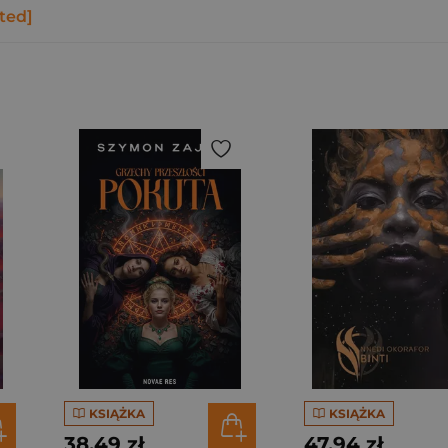
ted]
KSIĄŻKA
KSIĄŻKA
38,49 zł
47,94 zł