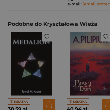
e-mail:
[email protec
Podobne do Kryształowa Wieża
KSIĄŻKA
KSIĄŻKA
38,59 zł
40,94 zł