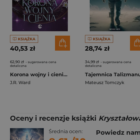
KSIĄŻKA
KSIĄŻKA
40,53 zł
28,74 zł
62,90 zł
34,99 zł
- sugerowana cena
- sugerowana cena
detaliczna
detaliczna
Korona wojny i cienia. Królestwa Kompasu. Tom 1
Tajemnica Talizman
J.R. Ward
Mateusz Tomczyk
Oceny i recenzje książki
Kryształow
Średnia ocen:
Powiedz nam,