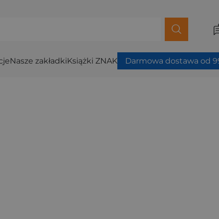
cje
Nasze zakładki
Książki ZNAK
Darmowa dostawa od 99