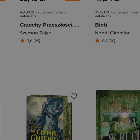
49,99 zł
79,90 zł
- sugerowana cena
- sugerowana cen
detaliczna
detaliczna
Grzechy Przeszłości. Pokuta
Binti
Szymon Zając
Nnedi Okorafor
7,8 (25)
6,6 (56)