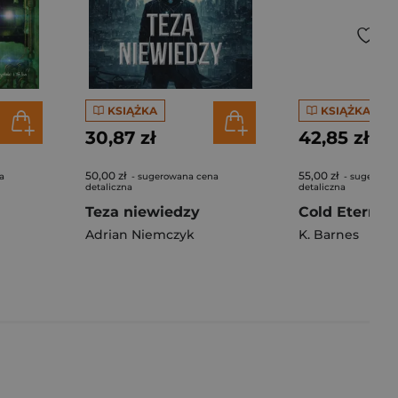
KSIĄŻKA
KSIĄŻKA
30,87 zł
42,85 zł
50,00 zł
55,00 zł
a
- sugerowana cena
- sugerowa
detaliczna
detaliczna
Teza niewiedzy
Cold Eternity
Adrian Niemczyk
K. Barnes