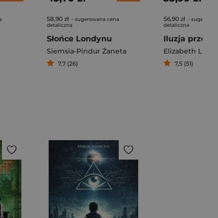
58,90 zł
56,90 zł
a
- sugerowana cena
- sugerowa
detaliczna
detaliczna
Słońce Londynu
Iluzja przezn
Siemsia-Pindur Żaneta
Elizabeth Lim
7,7 (26)
7,5 (51)