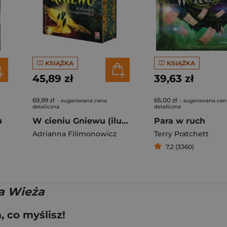
KSIĄŻKA
KSIĄŻKA
45,89 zł
39,63 zł
69,99 zł
65,00 zł
- sugerowana cena
- sugerowana cen
detaliczna
detaliczna
u
W cieniu Gniewu (ilustrowane brzegi)
Para w ruch
Adrianna Filimonowicz
Terry Pratchett
7,2 (3360)
a Wieża
 co myślisz!