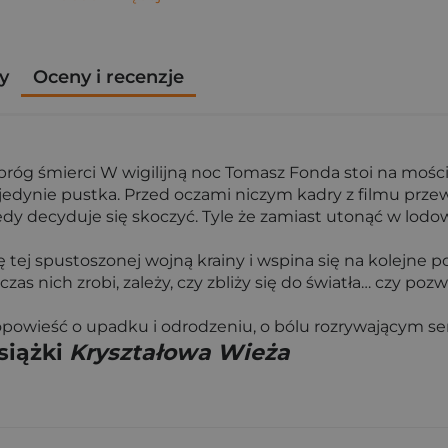
y
Oceny i recenzje
próg śmierci W wigilijną noc Tomasz Fonda stoi na moście
ła jedynie pustka. Przed oczami niczym kadry z filmu pr
dy decyduje się skoczyć. Tyle że zamiast utonąć w lodow
 tej spustoszonej wojną krainy i wspina się na kolejne p
zas nich zrobi, zależy, czy zbliży się do światła… czy poz
 opowieść o upadku i odrodzeniu, o bólu rozrywającym se
siążki
Kryształowa Wieża