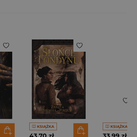
KSIĄŻKA
KSIĄŻKA
43,70 zł
33,99 zł