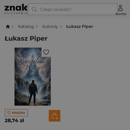
Czego szukasz?
Konto
Katalog
Autorzy
Łukasz Piper
Łukasz Piper
KSIĄŻKA
28,74 zł