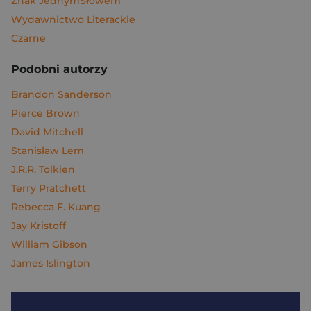
Znak JednymSłowem
Wydawnictwo Literackie
Czarne
Podobni autorzy
Brandon Sanderson
Pierce Brown
David Mitchell
Stanisław Lem
J.R.R. Tolkien
Terry Pratchett
Rebecca F. Kuang
Jay Kristoff
William Gibson
James Islington