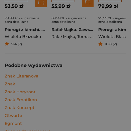
53,59 zł
55,99 zł
79,99 zł
79,99 zł
69,99 zł
79,99 zł
- sugerowana
- sugerowana
- sugerowa
cena detaliczna
cena detaliczna
cena detaliczna
Pierogi z kimchi. Moje ulubione azjatyckie przepisy
Rafał Majka. Zawsze z przodu. Rozmawia Tomasz Kalemba - książka z autografem
Wioleta Błazucka
Rafał Majka
,
Tomasz Kalemba
Wioleta Błazuc
9,4 (7)
10,0 (2)
Podobne wydawnictwa
Znak Literanova
Znak
Znak Horyzont
Znak Emotikon
Znak Koncept
Otwarte
Egmont