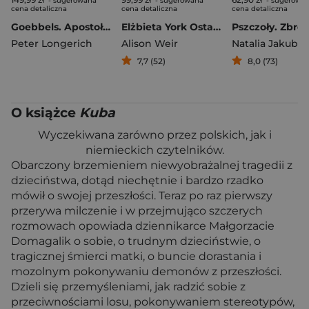
- sugerowana
- sugerowana
- sugerowa
cena detaliczna
cena detaliczna
cena detaliczna
Goebbels. Apostoł diabła wyd. 2024
Elżbieta York Ostatnia Biała Róża
Peter Longerich
Alison Weir
Natalia Jakubus
7,7 (52)
8,0 (73)
O książce
Kuba
Wyczekiwana zarówno przez polskich, jak i
niemieckich czytelników.
Obarczony brzemieniem niewyobrażalnej tragedii z
dzieciństwa, dotąd niechętnie i bardzo rzadko
mówił o swojej przeszłości. Teraz po raz pierwszy
przerywa milczenie i w przejmująco szczerych
rozmowach opowiada dziennikarce Małgorzacie
Domagalik o sobie, o trudnym dzieciństwie, o
tragicznej śmierci matki, o buncie dorastania i
mozolnym pokonywaniu demonów z przeszłości.
Dzieli się przemyśleniami, jak radzić sobie z
przeciwnościami losu, pokonywaniem stereotypów,