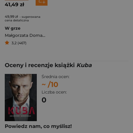
41,49 zł
49,99 zł
- sugerowana
cena detaliczna
W grze
Małgorzata Domagalik
,
Jerzy Brzęczek
3,2 (467)
Oceny i recenzje książki
Kuba
Średnia ocen:
~
/10
Liczba ocen:
0
Powiedz nam, co myślisz!