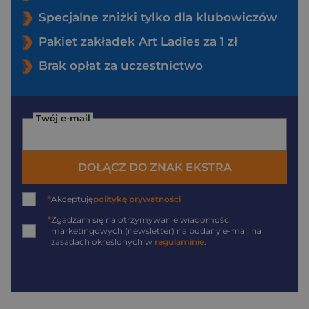
Specjalne zniżki tylko dla klubowiczów
Pakiet zakładek Art Ladies za 1 zł
Brak opłat za uczestnictwo
Twój e-mail
DOŁĄCZ DO ZNAK EKSTRA
*
Akceptuję
politykę prywatności
*
Zgadzam się na otrzymywanie wiadomości
marketingowych (newsletter) na podany
e-mail
na
zasadach określonych w
regulaminie
.