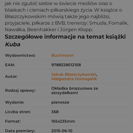
jak nie zgubić siebie w świecie mediów oraz o
blaskach i cieniach piłkarskiego życia. W książce o
Błaszczykowskim mówią także jego najbliżsi,
przyjaciele, piłkarze z BVB, trenerzy: Smuda, Fornalik,
Nawałka, Beenhakker i Jürgen Klopp.
Szczegółowe informacje na temat książki
Kuba
Wydawnictwo:
Buchmann
EAN:
9788328012158
Jakub Błaszczykowski
,
Autor:
Małgorzata Domagalik
Okładka broszurowa ze
Rodzaj oprawy:
skrzydełkami
Wydanie:
pierwsze
Liczba stron:
368
Format:
155x235mm
Data premiery:
2015-06-10