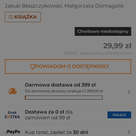
Jakub Błaszczykowski
,
Małgorzata Domagalik
KSIĄŻKA
Chwilowo niedostępny
29,99 zł
39,99 zł
- sugerowana cena detaliczna
POWIADOM O DOSTĘPNOŚCI
Darmowa dostawa od 399 zł
Do darmowej dostawy brakuje Ci 399,00 zł
Dostawa za 0 zł
dla
DOŁĄCZ
zamówień od 99 zł
Kup teraz, zapłać za
30 dni