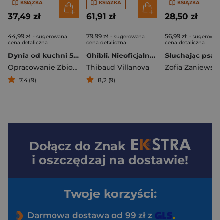
KSIĄŻKA
KSIĄŻKA
KSIĄŻKA
37,49 zł
61,91 zł
28,50 zł
44,99 zł
79,99 zł
56,99 zł
- sugerowana
- sugerowana
- sugerowa
cena detaliczna
cena detaliczna
cena detaliczna
Dynia od kuchni 50 przepisów na jesień
Ghibli. Nieoficjalna książka kucharska
Słuchając psa
Opracowanie Zbiorowe
Thibaud Villanova
Zofia Zaniewsk
7,4 (9)
8,2 (9)
Dołącz do
Znak
i oszczędzaj na dostawie!
Twoje korzyści:
Darmowa dostawa od 99 zł z