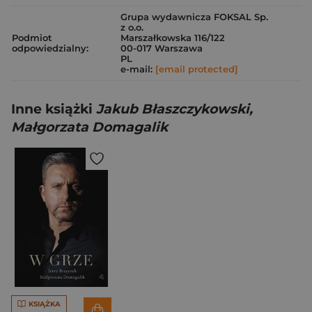
Grupa wydawnicza FOKSAL Sp.
z o.o.
Podmiot
Marszałkowska 116/122
odpowiedzialny:
00-017 Warszawa
PL
e-mail:
[email protected]
Inne książki
Jakub Błaszczykowski,
Małgorzata Domagalik
KSIĄŻKA