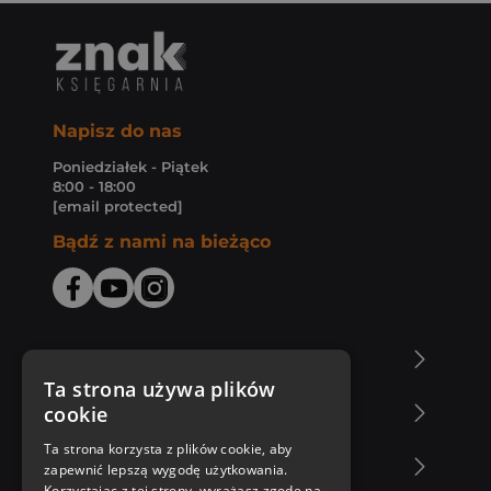
Napisz do nas
Poniedziałek - Piątek
8:00 - 18:00
[email protected]
Bądź z nami na bieżąco
O Księgarni Znak
Ta strona używa plików
cookie
Zakupy u nas
Ta strona korzysta z plików cookie, aby
Nasza oferta
zapewnić lepszą wygodę użytkowania.
Korzystając z tej strony, wyrażasz zgodę na