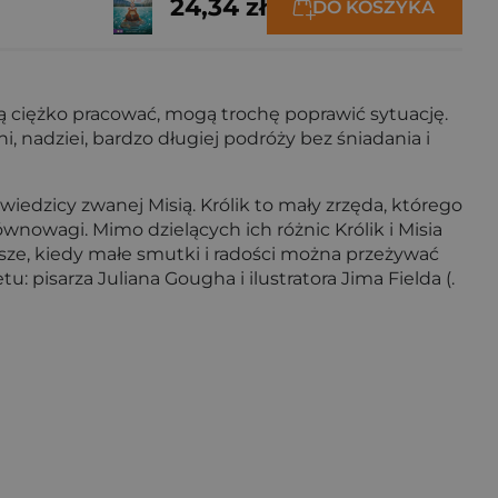
24,34 zł
DO KOSZYKA
będą ciężko pracować, mogą trochę poprawić sytuację.
, nadziei, bardzo długiej podróży bez śniadania i
wiedzicy zwanej Misią. Królik to mały zrzęda, którego
równowagi. Mimo dzielących ich różnic Królik i Misia
milsze, kiedy małe smutki i radości można przeżywać
: pisarza Juliana Gougha i ilustratora Jima Fielda (.