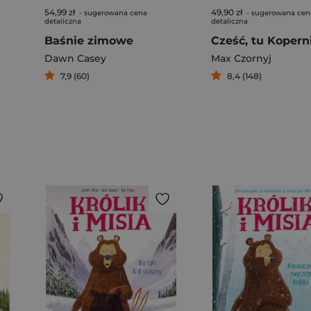
54,99 zł
49,90 zł
- sugerowana cena
- sugerowana cen
detaliczna
detaliczna
Baśnie zimowe
Cześć, tu Kopern
Dawn Casey
Max Czornyj
7,9 (60)
8,4 (148)