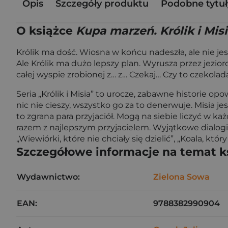
Opis
Szczegóły produktu
Podobne tytuł
O książce
Kupa marzeń. Królik i Mis
Królik ma dość. Wiosna w końcu nadeszła, ale nie jes
Ale Królik ma dużo lepszy plan. Wyrusza przez jezio
całej wyspie zrobionej z… z… Czekaj… Czy to czekola
Seria „Królik i Misia” to urocze, zabawne historie o
nic nie cieszy, wszystko go za to denerwuje. Misia je
to zgrana para przyjaciół. Mogą na siebie liczyć w ka
razem z najlepszym przyjacielem. Wyjątkowe dialogi i
„Wiewiórki, które nie chciały się dzielić”, „Koala, któr
Szczegółowe informacje na temat k
Wydawnictwo:
Zielona Sowa
EAN:
9788382990904