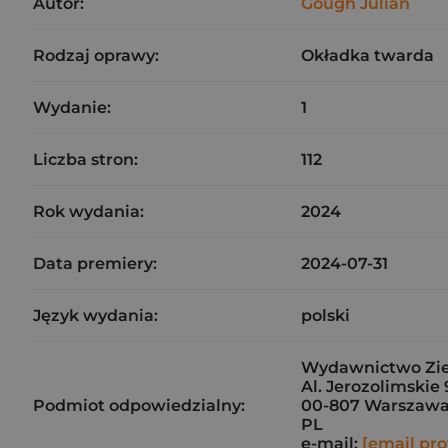
Autor:
Gough Julian
Rodzaj oprawy:
Okładka twarda
Wydanie:
1
Liczba stron:
112
Rok wydania:
2024
Data premiery:
2024-07-31
Język wydania:
polski
Wydawnictwo Ziel
Al. Jerozolimskie 
Podmiot odpowiedzialny:
00-807 Warszaw
PL
e-mail:
[email pro