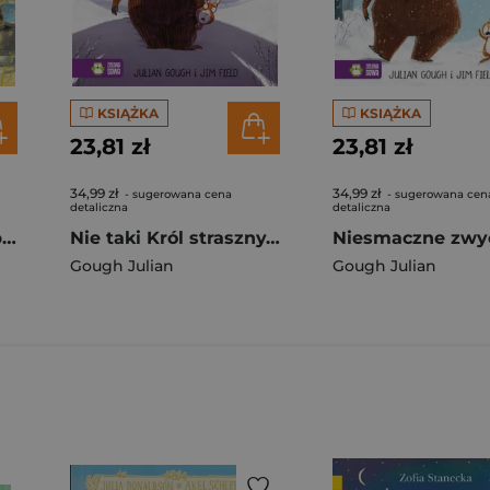
KSIĄŻKA
KSIĄŻKA
23,81 zł
23,81 zł
34,99 zł
34,99 zł
- sugerowana cena
- sugerowana cen
detaliczna
detaliczna
Królik i Misia. Sposób na przekąskę
Nie taki Król straszny. Królik i Misia
Gough Julian
Gough Julian