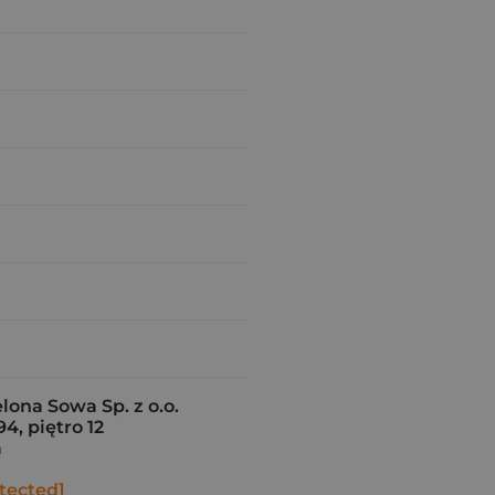
ona Sowa Sp. z o.o.
94, piętro 12
a
tected]