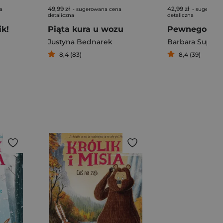
49,99 zł
42,99 zł
a
- sugerowana cena
- sugerowa
detaliczna
detaliczna
ik!
Piąta kura u wozu
Justyna Bednarek
Barbara Supeł
8,4 (83)
8,4 (39)