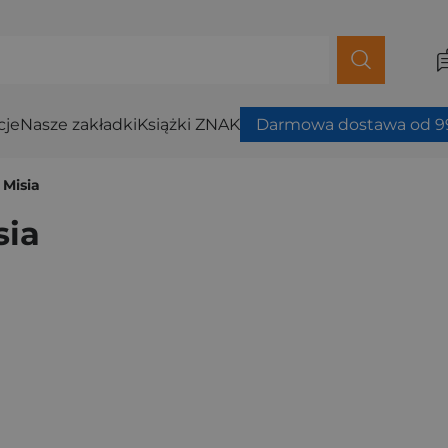
cje
Nasze zakładki
Książki ZNAK
Darmowa dostawa od 99
 Misia
sia