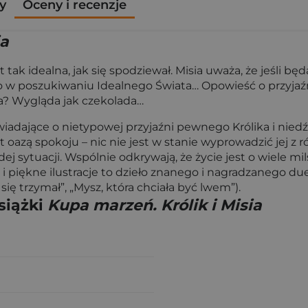
y
Oceny i recenzje
ia
t tak idealna, jak się spodziewał. Misia uważa, że jeśli 
ro w poszukiwaniu Idealnego Świata… Opowieść o przyjaźni
da? Wygląda jak czekolada…
powiadające o nietypowej przyjaźni pewnego Królika i niedź
st oazą spokoju – nic nie jest w stanie wyprowadzić jej z 
żdej sytuacji. Wspólnie odkrywają, że życie jest o wiele 
 piękne ilustracje to dzieło znanego i nagradzanego duetu
y się trzymał”, „Mysz, która chciała być lwem”).
siążki
Kupa marzeń. Królik i Misia