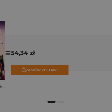
=
54,34 zł
ZAMÓW ZESTAW
K-popowe łowczynie demonów. Mój golden journal. Oficjalny dziennik