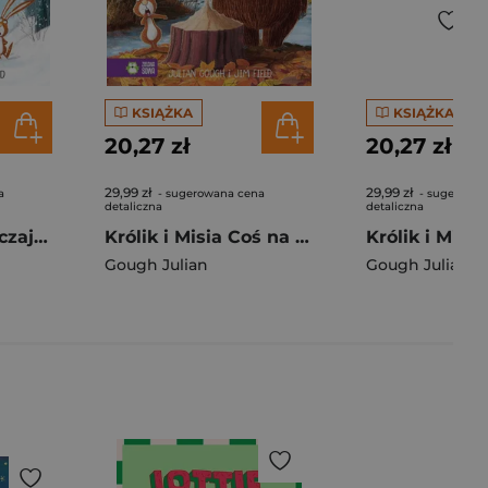
KSIĄŻKA
KSIĄŻKA
20,27 zł
20,27 zł
29,99 zł
29,99 zł
a
- sugerowana cena
- sugerowan
detaliczna
detaliczna
Niesmaczne zwyczaje Królika. Królik i Misia
Królik i Misia Coś na ząb
Gough Julian
Gough Julian